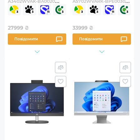
A3402WVAK-BA0020
A5702WVARK-BPE0030
(90PT03T2-M000Z0)
(90PT03N1-M00VN0)
27999
₴
33999
₴
Повідомити
Повідомити