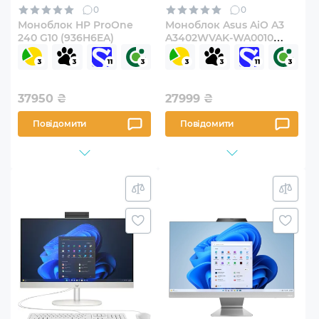
0
0
Моноблок HP ProOne
Моноблок Asus AiO A3
240 G10 (936H6EA)
A3402WVAK-WA0010
(90PT03T1-M000W0)
37950
₴
27999
₴
Повідомити
Повідомити