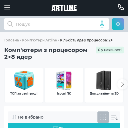
Кількість ядер процесора: 2+8
Головна
Комп'ютери Artline
Комп'ютери з процесором
0 у наявності
2+8 ядер
ТОП за свої гроші
Ігрові ПК
Для дизайну та 3D
Не вибрано