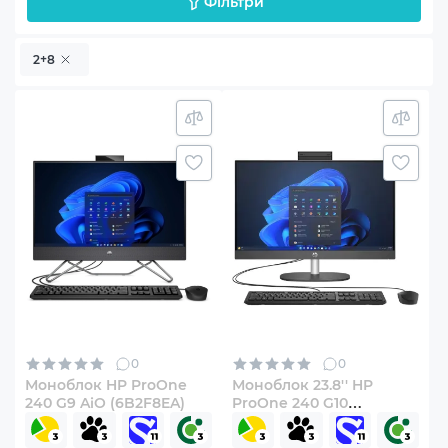
Фільтри
2+8
0
0
Моноблок HP ProOne
Моноблок 23.8'' HP
240 G9 AiO (6B2F8EA)
ProOne 240 G10
(938B1EA)