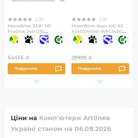
0
0
Моноблок 23.8'' HP
Моноблок Asus AiO A3
ProOne 240 G10
A3402WVAK-WPC1420
(B70T6AT)
(90PT03T1-M02600)
54455
₴
29999
₴
Повідомити
Повідомити
Ціни на
Комп'ютери Artlineв
Україні станом на 06.08.2026