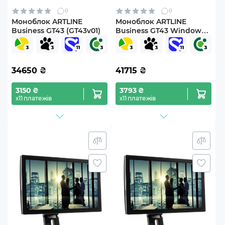
0
0
Моноблок ARTLINE
Моноблок ARTLINE
Business GT43 (GT43v01)
Business GT43 Windows
11 Pro (GT43v01Win)
34650
₴
41715
₴
3150 ₴
3793 ₴
х11 платежів
х11 платежів