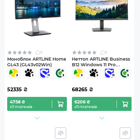
0
0
Моноблок ARTLINE Home
Неттоп ARTLINE Business
GL43 (GL43v02Win)
B12 Windows 11 Pro
(B12v37Win+V24F75-IPS)
52335
₴
68265
₴
4758 ₴
6206 ₴
х11 платежів
х11 платежів