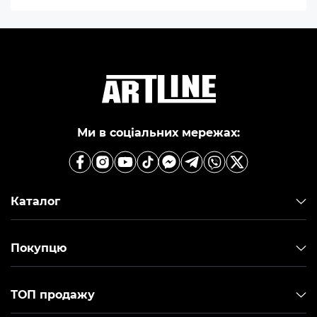
Продаж моноблоків 23.8 дюймів здійснюється по
всій Україні. Купити моноблок 23.8 дюймів можна в
інтернет-магазині Artline. Доставка моноблоків 23.8
дюймів здійснюється в будь-яке місто України.
Замовити моноблок 23.8 дюймів можна на нашому
сайті.
Ми в соціальних мережах:
В інтернет-магазині Artline ви зможете купити
моноблок 23.8 дюймів з різними технічними
характеристиками на будь-який смак і потреби.
Моделі з сенсорним мультитач екраном, потужні
пристрої для відеомонтажу або бюджетні варіанти
Каталог
для навчання і роботи – все це є в нашому
асортименті. Додаткова акустична система, різні
комплектації, набори додаткових портів і багато
Покупцю
інших особливостей гарантують величезний вибір,
серед якого ви легко знайдете кращий варіант для
себе.
ТОП продажу