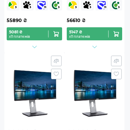
Pro (M65v25Win)
55890
₴
56610
₴
5081 ₴
5147 ₴
х11 платежів
х11 платежів