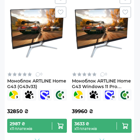
0
0
Моноблок ARTLINE Home
Моноблок ARTLINE Home
G43 (G43v33)
G43 Windows 11 Pro
(G43v33Win)
32850
₴
39960
₴
2987 ₴
3633 ₴
х11 платежів
х11 платежів