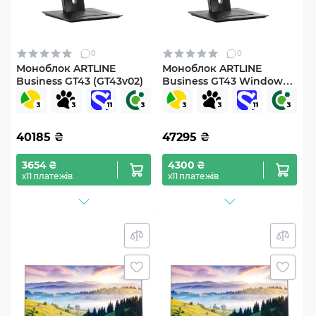
0
0
Моноблок ARTLINE
Моноблок ARTLINE
Business GT43 (GT43v02)
Business GT43 Windows
11 Pro (GT43v02Win)
40185
₴
47295
₴
3654 ₴
4300 ₴
х11 платежів
х11 платежів