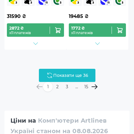
IPS)
31590
₴
19485
₴
2872 ₴
1772 ₴
х11 платежів
х11 платежів
Показати ще 36
1
2
3
...
15
Ціни на
Комп'ютери Artlineв
Україні станом на 08.08.2026