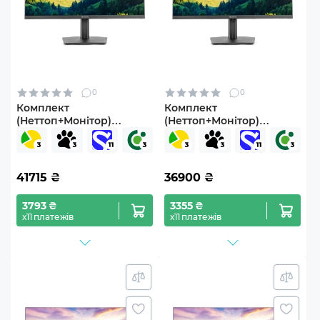
0
0
Комплект
Комплект
(Неттоп+Монітор)
(Неттоп+Монітор)
ARTLINE Business B12
ARTLINE Business B12
Windows 11 Pro
(B12v33+V24F75-IPS)
(B12v31Win+V24F75-IPS)
41715
₴
36900
₴
3793 ₴
3355 ₴
х11 платежів
х11 платежів