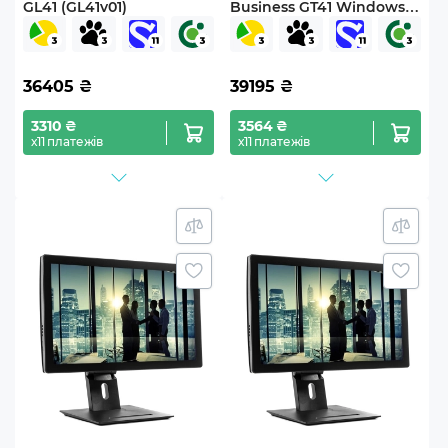
GL41 (GL41v01)
Business GT41 Windows 11
Pro (GT41v01Win)
36405
₴
39195
₴
3310 ₴
3564 ₴
х11 платежів
х11 платежів