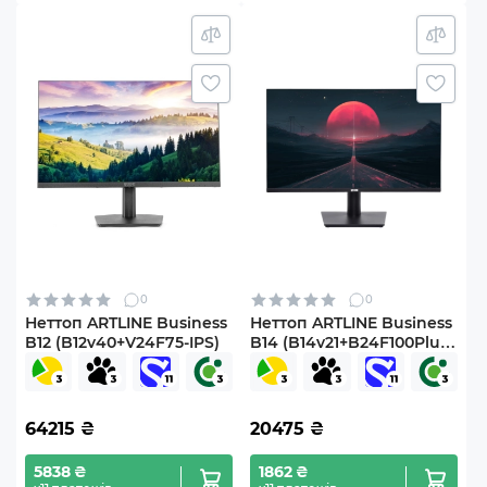
0
0
Неттоп ARTLINE Business
Неттоп ARTLINE Business
B12 (B12v40+V24F75-IPS)
B14 (B14v21+B24F100Plus-
IPS)
64215
₴
20475
₴
5838 ₴
1862 ₴