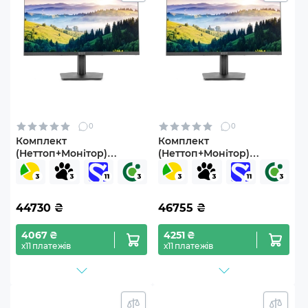
0
0
Комплект
Комплект
(Неттоп+Монітор)
(Неттоп+Монітор)
ARTLINE Business B12
ARTLINE Business B12
Windows 11 Pro
(B12v35+V24F75-IPS)
(B12v33Win+V24F75-IPS)
44730
₴
46755
₴
4067 ₴
4251 ₴
х11 платежів
х11 платежів