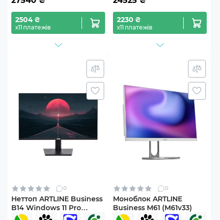
27540
₴
24525
₴
2504 ₴
2230 ₴
х11 платежів
х11 платежів
0
0
Неттоп ARTLINE Business
Моноблок ARTLINE
B14 Windows 11 Pro
Business M61 (M61v33)
(B14v22Win+B24F100Plus-