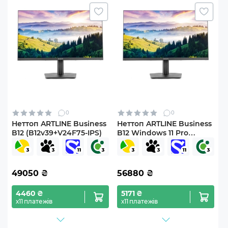
0
0
Неттоп ARTLINE Business
Неттоп ARTLINE Business
B12 (B12v39+V24F75-IPS)
B12 Windows 11 Pro
(B12v39Win+V24F75-IPS)
49050
₴
56880
₴
4460 ₴
5171 ₴
х11 платежів
х11 платежів