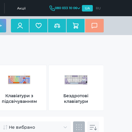
080 033 10 06
Акції
UA
RU
Клавіатури з
Бездротові
Компактні
підсвічуванням
клавіатури
Не вибрано