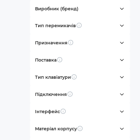
Виробник (бренд)
Тип перемикачів
Info
Призначення
Info
Поставка
Info
Тип клавіатури
Info
Підключення
Info
Інтерфейс
Info
Матеріал корпусу
Info