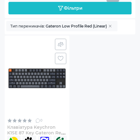
Фільтри
Тип перемикачів:
Gateron Low Profile Red (Linear)
0
Клавіатура Keychron
K1SE 87 Key Gateron Red
(K1SEA1_KEYCHRON) Black