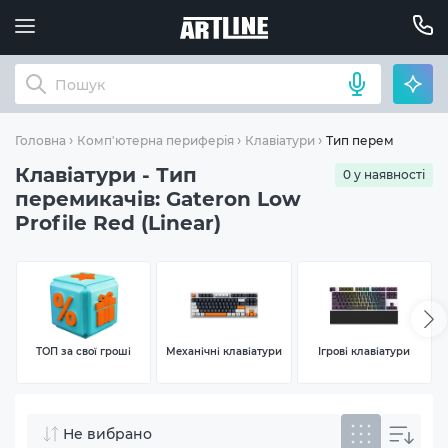
Тип перемикачів: Ga
Головна
Комп'ютерна периферія
Клавіатури
Клавіатури - Тип
0 у наявності
перемикачів: Gateron Low
Profile Red (Linear)
ТОП за свої гроші
Механічні клавіатури
Ігрові клавіатури
Не вибрано