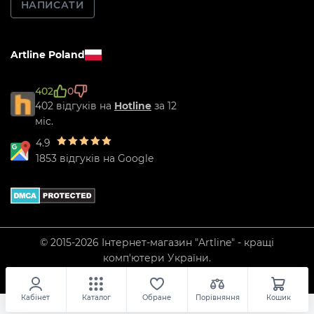
НАПИСАТИ
Artline Poland
402
0
402 відгуків на
Hotline
за 12
міс.
4.9
1853 відгуків на Google
© 2015-2026 Інтернет-магазин "Artline" - кращі
комп'ютери України.
Кабінет
Каталог
Обране
Порівняння
Кошик