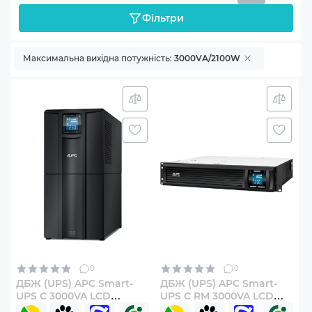
Фільтри
Максимальна вихідна потужність:
3000VA/2100W
0
0
ДБЖ (UPS) APC Smart-
ДБЖ (UPS) APC Smart-
UPS C 3000VA LCD
UPS C RM 3000VA LCD
(SMC3000I)
(SMC3000RMI2U)