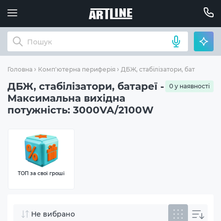
Ма
Головна
Комп'ютерна периферія
ДБЖ, стабілізатори, батареї
ДБЖ, стабілізатори, батареї -
0 у наявності
Максимальна вихідна
потужність: 3000VA/2100W
ТОП за свої гроші
Не вибрано