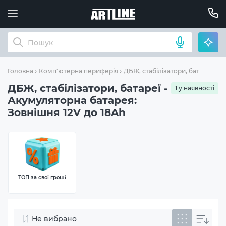
Ак
Головна
Комп'ютерна периферія
ДБЖ, стабілізатори, батареї
ДБЖ, стабілізатори, батареї -
1 у наявності
Акумуляторна батарея:
Зовнішня 12V до 18Ah
ТОП за свої гроші
Не вибрано