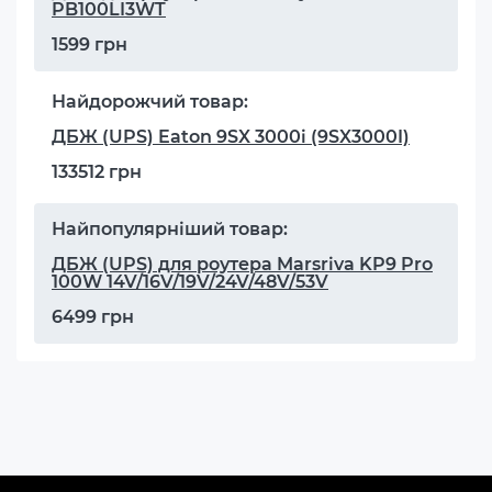
PB100LI3WT
1599 грн
Найдорожчий товар:
ДБЖ (UPS) Eaton 9SX 3000i (9SX3000I)
133512 грн
Найпопулярніший товар:
ДБЖ (UPS) для роутера Marsriva KP9 Pro
100W 14V/16V/19V/24V/48V/53V
6499 грн