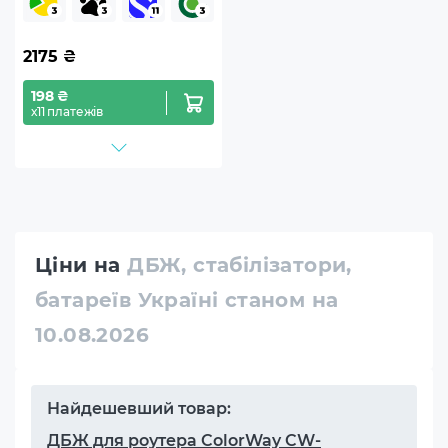
2175
₴
198 ₴
х11 платежів
Ціни на
ДБЖ, стабілізатори,
батареїв Україні станом на
10.08.2026
Найдешевший товар:
ДБЖ для роутера ColorWay CW-