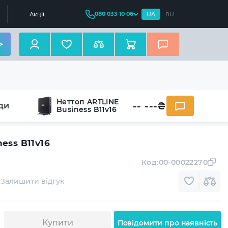
080 033 10 06
Акції
UA
RU
Неттоп ARTLINE
-- ---
₴
ди
Business B11v16
ess B11v16
Код:
00-00022270
Залишити відгук
Купити
Повідомити про наявність