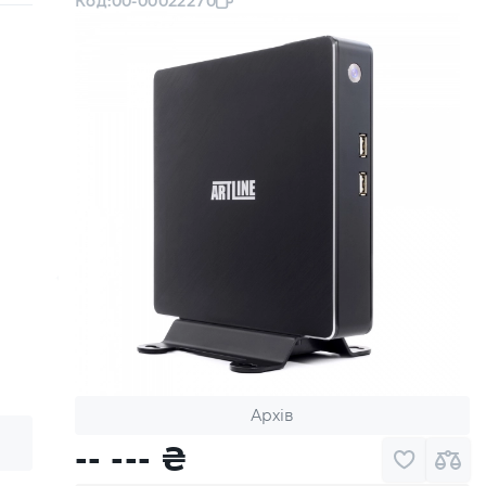
Код:
00-00022270
Архів
-- ---
₴