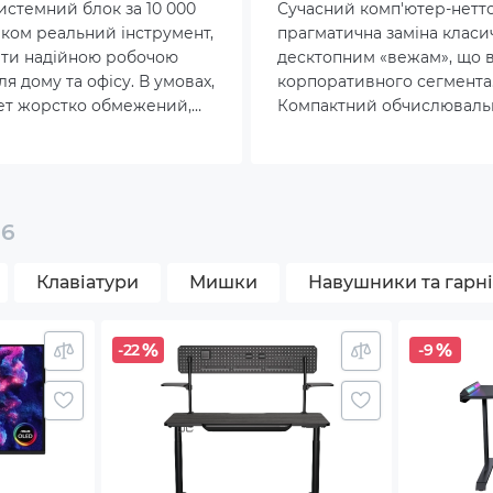
истемний блок за 10 000
Сучасний комп'ютер-нетто
лком реальний інструмент,
прагматична заміна клас
кріплення в комплекті
ати надійною робочою
десктопним «вежам», що ви
я дому та офісу. В умовах,
корпоративного сегмента
ехпаспорт, кабель живлення
ет жорстко обмежений,
Компактний обчислюваль
пити системний блок
тепер однаково стабільно
8x182
дозволяє отримати
справляється як з рутинн
роботи пристрій тут і
текстовим введенням, так 
ресурсомісткими завдання
компіляція програмного к
16
рендеринг 3D-графіки.
Клавіатури
Мишки
Навушники та гарн
.
-22
-9
ь змінюватися виробником без попередження.