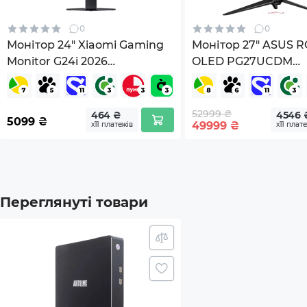
0
0
Монітор 24" Xiaomi Gaming
Монітор 27" ASUS R
Monitor G24i 2026
OLED PG27UCDM
(ELA6364EU)
(90LM0B30-B01971)
52999 ₴
464 ₴
4546 
5099
₴
49999
₴
х11 платежів
х11 плат
Переглянуті товари