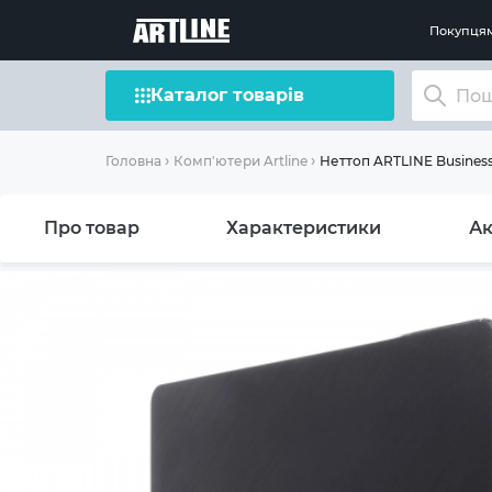
Покупця
Каталог товарів
Неттоп ARTLINE Business
Головна
Комп'ютери Artline
Про товар
Характеристики
Ак