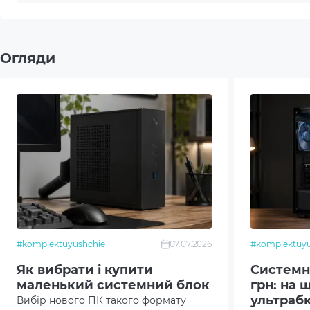
Корпус
Artli
Блок живлення
48W
Огляди
Передні порти введення/виводу
2xUS
(Корпус)
Задні порти введення/виводу
1 x D
(Материнська плата)
port(s
Мережева карта
1Gb
Бездротовий модуль Wi-Fi
Wi-Fi
Операційна система
No O
#komplektuyushchie
07.07.2026
#komplektuyu
Додатковий опціонал/можливості
Модул
Як вибрати і купити
Системни
маленький системний блок
грн: на 
Можли
ультраб
Вибір нового ПК такого формату