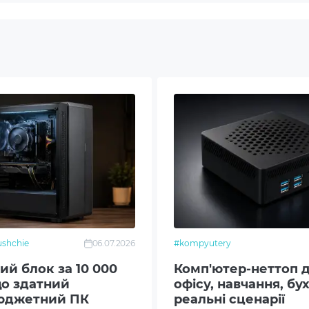
ne B16 SoC Barebone
B2.0
C Power Connector 1 x HDMI 1 x COM port 1 x LAN (RJ45)
) 2 x USB 3.0 2 x USB 2.0 Audio, Mic
 802.11ac MiniPCI-E
S
shchie
06.07.2026
#kompyutery
ь бездротового зв'язку Wi-Fi 802.11ac
й блок за 10 000
Комп'ютер-неттоп д
що здатний
офісу, навчання, бу
вість стандартного VESA кріплення
юджетний ПК
реальні сценарії