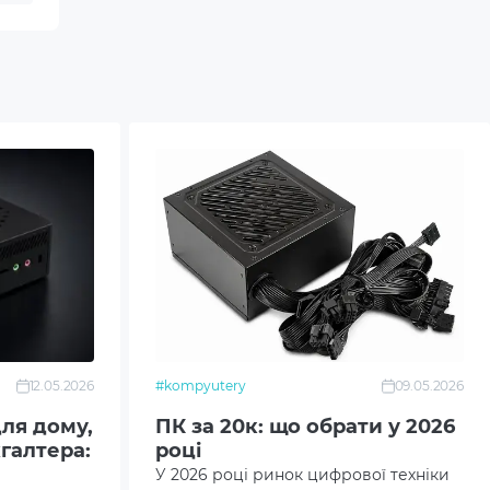
12.05.2026
#kompyutery
09.05.2026
ля дому,
ПК за 20к: що обрати у 2026
хгалтера:
році
У 2026 році ринок цифрової техніки