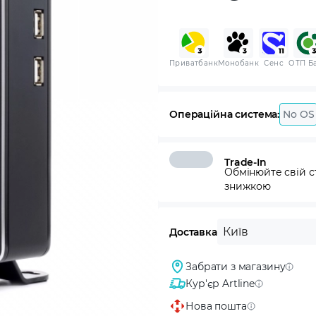
Приватбанк
Монобанк
Сенс
ОТП Б
Операційна система:
No OS
Trade-In
Обмінюйте свій с
знижкою
Київ
Доставка
Забрати з магазину
Кур'єр Artline
Нова пошта