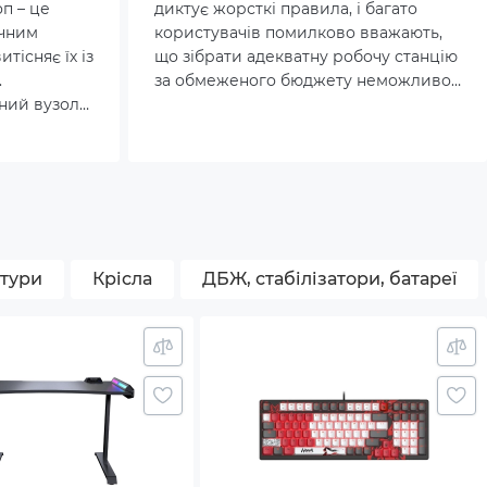
п – це
диктує жорсткі правила, і багато
ичним
користувачів помилково вважають,
тісняє їх із
що зібрати адекватну робочу станцію
.
за обмеженого бюджету неможливо.
ний вузол
Обираючи ПК за 20к, покупці часто
бояться отримати повільну
им
«друкарську машинку», яка
і з
зависатиме навіть під час відкриття
ми – чи то
важкої таблиці або десятка вкладок у
оду, чи
браузері. Однак це міф.
ітури
Крісла
ДБЖ, стабілізатори, батареї