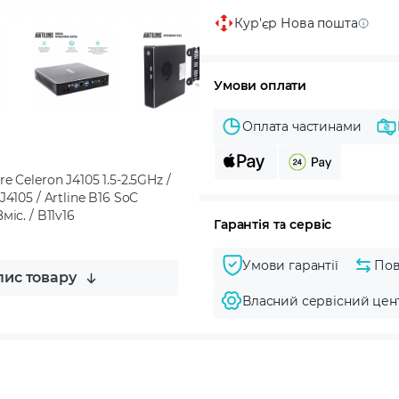
Кур'єр Нова пошта
Умови оплати
Оплата частинами
re Celeron J4105 1.5-2.5GHz /
105 / Artline B16 SoC
міс. / B11v16
Гарантія та сервіс
Умови гарантії
Пов
ис товару
Власний сервісний цен