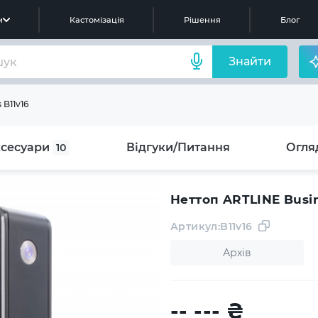
м
Кастомізація
Рішення
Блог
Знайти
 B11v16
сесуари
Відгуки/Питання
Огля
10
Неттоп ARTLINE Busin
Артикул:
B11v16
Архів
-- ---
₴