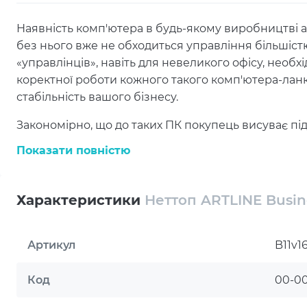
Наявність комп'ютера в будь-якому виробництві або
без нього вже не обходиться управління більшіст
«управлінців», навіть для невеликого офісу, необхід
коректної роботи кожного такого комп'ютера-лан
стабільність вашого бізнесу.
Закономірно, що до таких ПК покупець висуває підв
ARTLINE Business володіє необхідним набором в
Показати повністю
достатньою продуктивністю, що дозволить мінім
поставлені завдання.
Характеристики
Неттоп ARTLINE Busine
Саме тому комп'ютер ARTLINE Business стане для в
чекаєте від офісного чи виробничого рішення: довг
використання, обслуговування, та, звичайно ж, виг
Артикул
B11v1
Різноманітність конфігурацій лінійки Business B1
Код
00-0
Модель Business B11v16 включає:
Чотирьохядерний процесор Intel® Celeron® J4105 