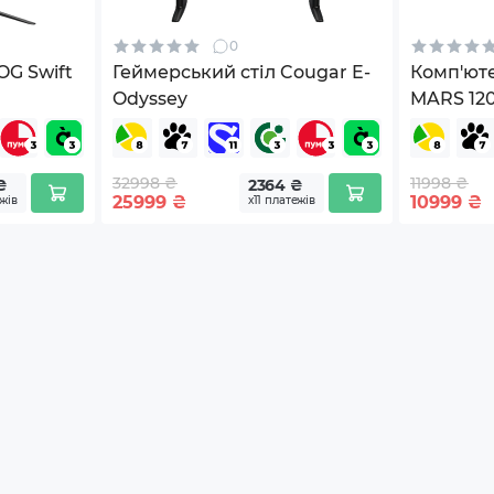
0
OG Swift
Геймерський стіл Cougar E-
Комп'юте
Odyssey
MARS 12
32998 ₴
11998 ₴
₴
2364 ₴
25999
₴
10999
₴
ежів
х11 платежів