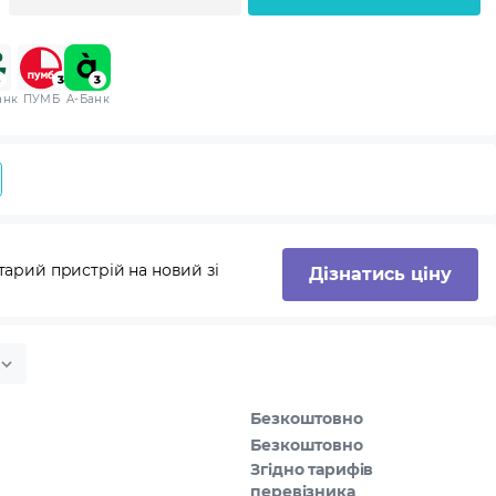
анк
ПУМБ
A-Банк
тарий пристрій на новий зі
Дізнатись ціну
Безкоштовно
Безкоштовно
Згідно тарифів
перевізника