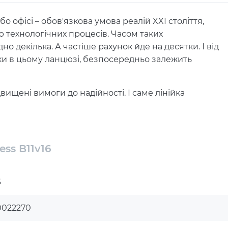
 офісі – обов'язкова умова реалій XXI століття,
ю технологічних процесів. Часом таких
но декілька. А частіше рахунок йде на десятки. І від
ки в цьому ланцюзі, безпосередньо залежить
ищені вимоги до надійності. І саме лінійка
ластивостей: зниженим енергоспоживанням та
альними витратами ефективно виконувати
ss B11v16
ас надійним помічником. Він втілив все, що Ви
овічність, високу віддачу, економічність, простоту
ідну ціну.
6
1 дозволить вибрати найбільш прийнятний варіант.
0022270
з відмінним співвідношенням ціна/продуктивність.