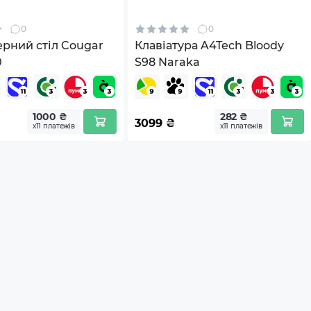
0
0
рний стіл Cougar
Клавіатура A4Tech Bloody
0
S98 Naraka
1000 ₴
282 ₴
3099
₴
х11 платежів
х11 платежів