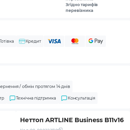
Згідно тарифів
перевізника
Готівка
Кредит
ернення / обмін протягом 14 днів
тр
Технічна підтримка
Консультація
Неттоп ARTLINE Business B11v16