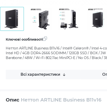
Ключові особливості
Неттоп ARTLINE Business B11v16 / Intel® Celeron® / Intel 4-co
Intel HD / 4GB DDR4-2666 SODIMM / 120GB SSD / BOX / JW J4
Barebone / 48W / Wi-Fi 802.11ac MiniPCI-E / No OS / Black / 38
Всі характеристики
Оп
Опис
Неттоп ARTLINE Business B11v16