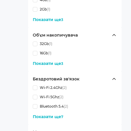
2Gb
(1)
Показати ще
3
Об'єм накопичувача
32Gb
(1)
16Gb
(1)
Показати ще
3
Бездротовий зв'язок
Wi-Fi 2.4Ghz
(2)
Wi-Fi 5Ghz
(2)
Bluetooth 5.4
(2)
Показати ще
7