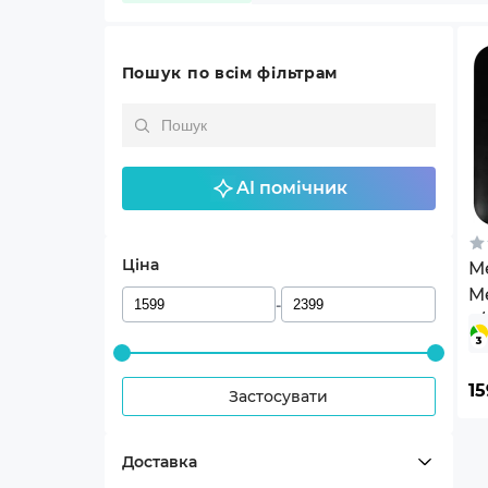
Пошук по всім фільтрам
AI помічник
Ціна
М
M
-
2
15
Застосувати
Доставка