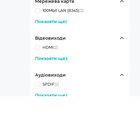
Мережева карта
100Mbit LAN (RJ45)
(2)
Показати ще
1
Відеовиходи
HDMI
(2)
Показати ще
3
Аудіовиходи
SPDIF
(2)
Показати ще
2
Порти
USB 2.0
(2)
Показати ще
6