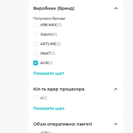
Виробник (бренд)
Популярні бренди
H96 MAX
(11)
Xiaomi
(5)
ARTLINE
(3)
iNeXT
(3)
AGN
(2)
Показати ще
7
Кіл-ть ядер процесора
4
(2)
Показати ще
4
Об'єм оперативної пам'яті
4Gb
(1)