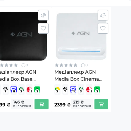
0
0
едіаплеєр AGN
Медіаплеєр AGN
edia Box Base
Media Box Cinema
/16Gb (AGNBASE216)
4/32Gb
(AGNCINEMA432)
146 ₴
219 ₴
99
₴
2399
₴
х11 платежів
х11 платежів