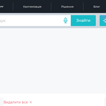
м
Кастомізація
Рішення
Блог
Знайти
Видалити все