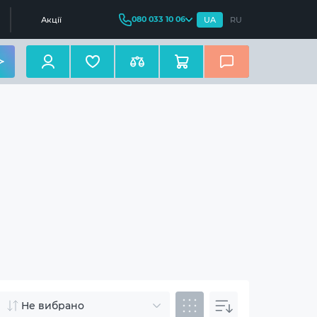
080 033 10 06
Акції
UA
RU
Не вибрано