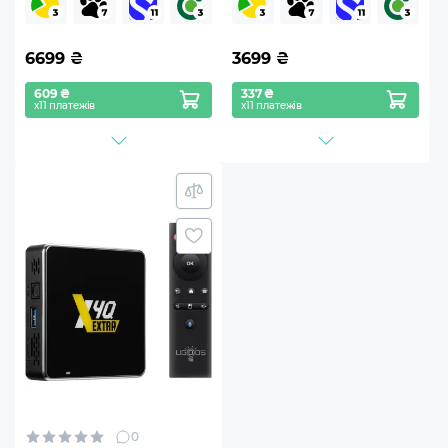
6699
₴
3699
₴
609 ₴
337 ₴
х11 платежів
х11 платежів
0