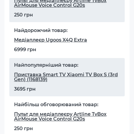
Пульт для медіаплеєру Artline TvBox
AirMouse Voice Control G20s
250 грн
Найдорожчий товар:
Медіаплеєр Ugoos X4Q Extra
6999 грн
Найпопулярніший товар:
Приставка Smart TV Xiaomi TV Box S (3rd
Gen) (1168139)
3695 грн
Найбільш обговорюваний товар:
Пульт для медіаплеєру Artline TvBox
AirMouse Voice Control G20s
250 грн