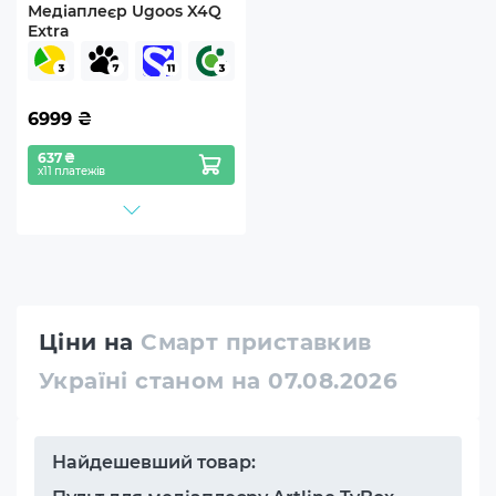
Медіаплеєр Ugoos X4Q
Extra
6999
₴
637 ₴
х11 платежів
Ціни на
Смарт приставкив
Україні станом на 07.08.2026
Найдешевший товар: