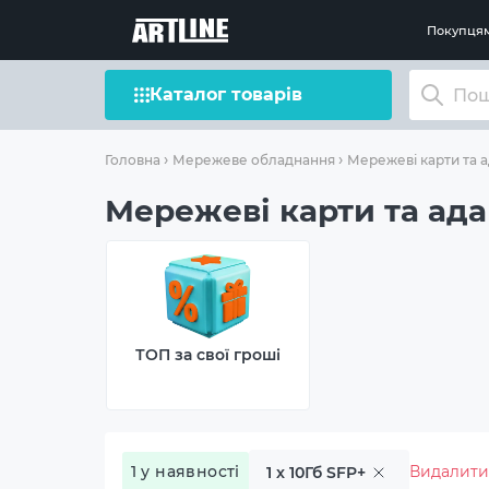
Покупця
Каталог товарів
Головна
Мережеве обладнання
Мережеві карти та 
Мережеві карти та адап
ТОП за свої гроші
1 у наявності
Видалити
1 x 10Гб SFP+