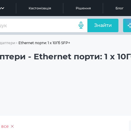
м
Кастомізація
Рішення
Блог
Знайти
Ethernet порти: 1 x 10Гб SFP+
адаптери
тери - Ethernet порти: 1 x 10
 все