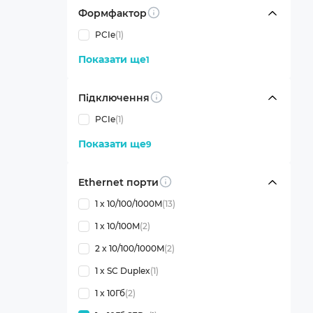
Формфактор
Info
PCIe
(1)
Показати ще
1
Підключення
Info
PCIe
(1)
Показати ще
9
Ethernet порти
Info
1 x 10/100/1000M
(13)
1 x 10/100M
(2)
2 x 10/100/1000M
(2)
1 x SC Duplex
(1)
1 x 10Гб
(2)