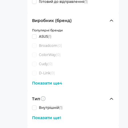
Готовий до відправлення
(1)
Виробник (бренд)
Популярні бренди
ASUS
(1)
Broadcom
(0)
ColorWay
(0)
Cudy
(0)
D-Link
(0)
Показати ще
4
Тип
Info
Внутрішній
(1)
Показати ще
1