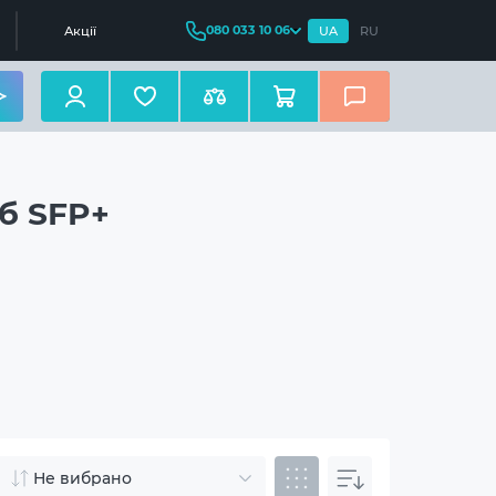
080 033 10 06
Акції
UA
RU
Гб SFP+
Не вибрано