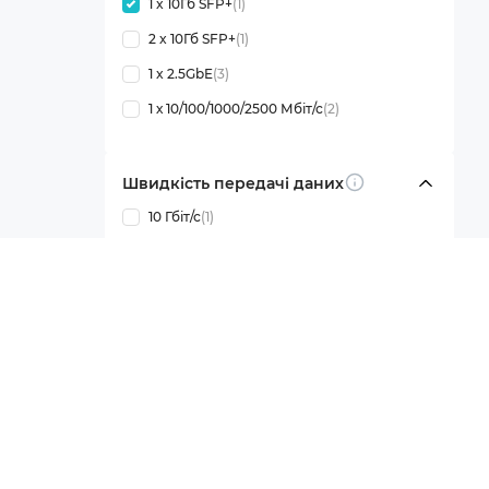
1 x 10Гб SFP+
(1)
2 x 10Гб SFP+
(1)
1 x 2.5GbE
(3)
1 х 10/100/1000/2500 Мбіт/с
(2)
Швидкість передачі даних
Info
10 Гбіт/с
(1)
Показати ще
8
Гарантія
36 міс.
(1)
Показати ще
2
Бракує фільтрів?