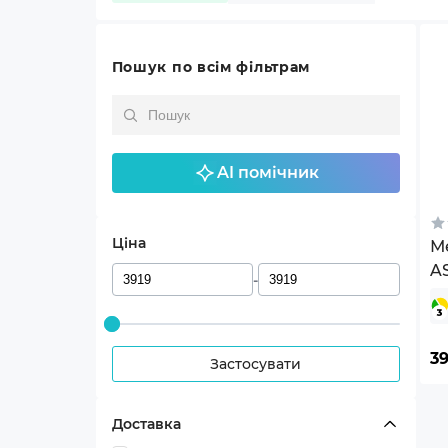
Пошук по всім фільтрам
AI помічник
Ціна
М
A
-
(
39
Застосувати
Доставка