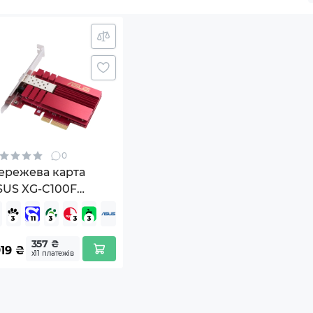
0
ережева карта
SUS XG-C100F
90IG0490-MO0R00)
357 ₴
19
₴
х11 платежів