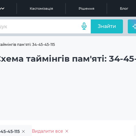
м
Кастомізація
Рішення
Блог
Знайти
аймінгів пам'яті: 34-45-45-115
хема таймінгів пам'яті: 34-45-
Видалити все
45-45-115