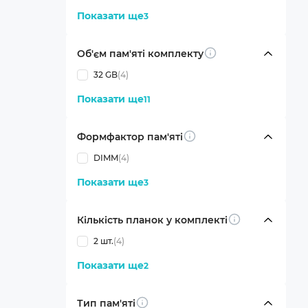
Показати ще
3
Об'єм пам'яті комплекту
Info
32 GB
(4)
Показати ще
11
Формфактор пам'яті
Info
DIMM
(4)
Показати ще
3
Кількість планок у комплекті
Info
2 шт.
(4)
Показати ще
2
Тип пам'яті
Info