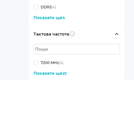
DDR5
(4)
Показати ще
4
Тактова частота
Info
7200 MHz
(4)
Показати ще
25
CAS-латентність
Info
CL34
(4)
Показати ще
22