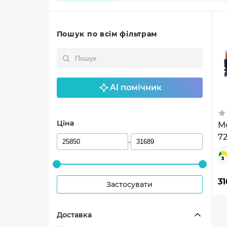
Пошук по всім фільтрам
AI помічник
Ціна
Мо
72
-
7
T
3
Застосувати
Доставка