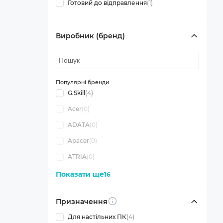
Готовий до відправлення
(1)
Виробник (бренд)
Популярні бренди
G.Skill
(4)
Acer
(0)
ADATA
(0)
Apacer
(0)
ATRIA
(0)
Показати ще
16
Призначення
Info
Для настільних ПК
(4)