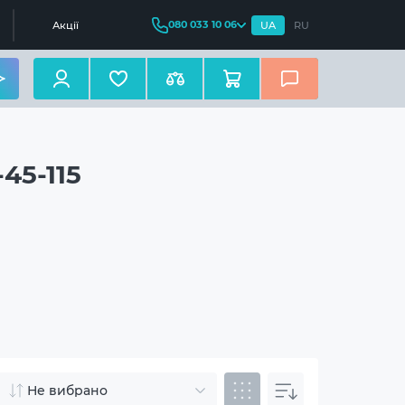
080 033 10 06
Акції
UA
RU
45-115
Не вибрано