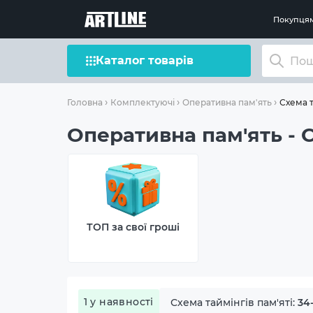
Покупця
Каталог товарів
Схема т
Головна
Комплектуючі
Оперативна пам'ять
Оперативна пам'ять - С
ТОП за свої гроші
1 у наявності
Схема таймінгів пам'яті:
34-