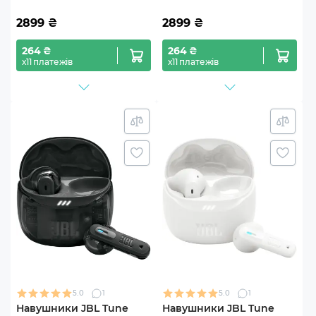
2899
₴
2899
₴
264 ₴
264 ₴
х11 платежів
х11 платежів
5.0
1
5.0
1
Навушники JBL Tune
Навушники JBL Tune