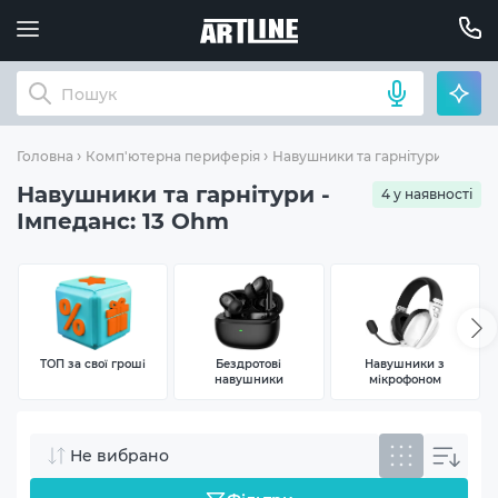
Імпед
Головна
Комп'ютерна периферія
Навушники та гарнітури
Навушники та гарнітури -
4 у наявності
Імпеданс: 13 Ohm
ТОП за свої гроші
Бездротові
Навушники з
навушники
мікрофоном
Не вибрано