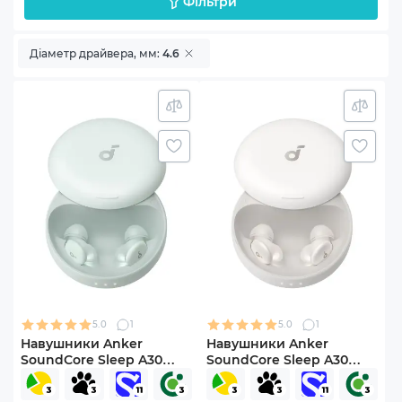
Фільтри
Діаметр драйвера, мм:
4.6
5.0
1
5.0
1
Навушники Anker
Навушники Anker
SoundСore Sleep A30
SoundСore Sleep A30
Green (D1301G61)
White (D1301G21)