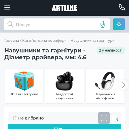
Діаме
Головна
Комп'ютерна периферія
Навушники та гарнітури
Навушники та гарнітури -
2 у наявності
Діаметр драйвера, мм: 4.6
ТОП за свої гроші
Бездротові
Навушники з
навушники
мікрофоном
Не вибрано