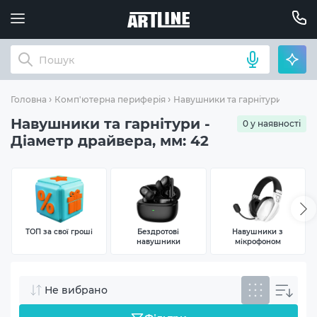
Діаме
Головна
Комп'ютерна периферія
Навушники та гарнітури
Навушники та гарнітури -
0 у наявності
Діаметр драйвера, мм: 42
ТОП за свої гроші
Бездротові
Навушники з
навушники
мікрофоном
Не вибрано