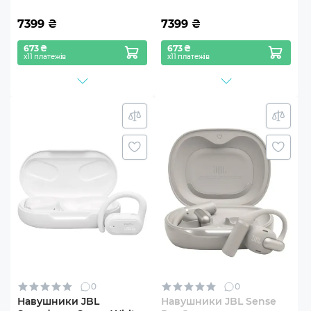
7399
₴
7399
₴
673 ₴
673 ₴
х11 платежів
х11 платежів
0
0
Навушники JBL
Навушники JBL Sense