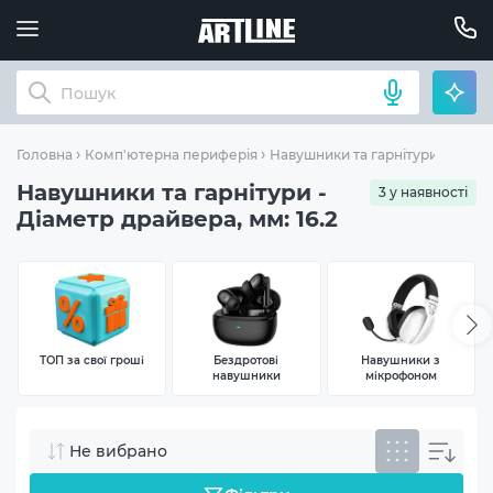
Діамет
Головна
Комп'ютерна периферія
Навушники та гарнітури
Навушники та гарнітури -
3 у наявності
Діаметр драйвера, мм: 16.2
ТОП за свої гроші
Бездротові
Навушники з
навушники
мікрофоном
Не вибрано