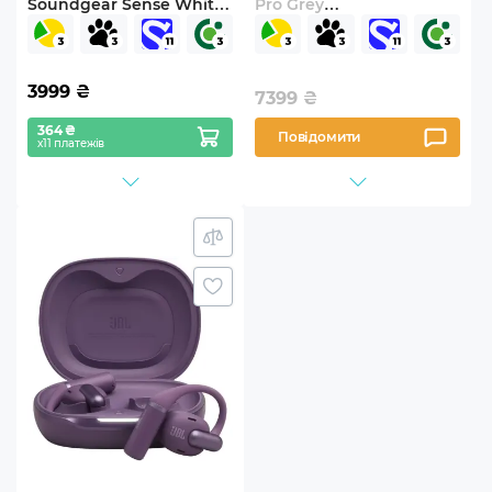
Soundgear Sense White
Pro Grey
(JBLSNDGEARSNSWHT)
(JBLSENSEPROGRY)
3999
₴
7399
₴
364 ₴
Повідомити
х11 платежів