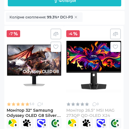
Фільтри
Колірне охоплення:
99.3%+ DCI-P3
-7
-4
5.0
1
0
Монітор 32" Samsung
Монітор 26.5" MSI MAG
Odyssey OLED G8 Silver
273QP QD-OLED X24
S32DG800
(LS32DG800SZXUA)