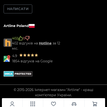
НАПИСАТИ
Artline Poland
402
0
402 відгуків на
Hotline
за 12
міс.
4.9
1854 відгуків на Google
© 2015-2026 Інтернет-магазин "Artline" - кращі
комп'ютери України.