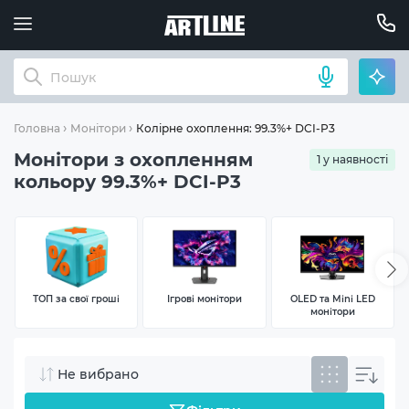
Колірне охоплення: 99.3%+ DCI-P3
Головна
Монітори
Монітори з охопленням
1 у наявності
кольору 99.3%+ DCI-P3
ТОП за свої гроші
Ігрові монітори
OLED та Mini LED
монітори
Не вибрано