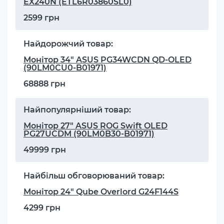
EX240N (ETL6R03860SL0)
2599 грн
Найдорожчий товар:
Монітор 34" ASUS PG34WCDN QD-OLED
(90LM0CU0-B01971)
68888 грн
Найпопулярніший товар:
Монітор 27" ASUS ROG Swift OLED
PG27UCDM (90LM0B30-B01971)
49999 грн
Найбільш обговорюваний товар:
Монітор 24" Qube Overlord G24F144S
4299 грн