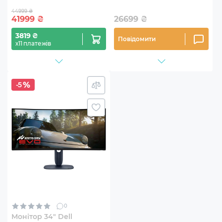
44999 ₴
41999
₴
26699
₴
3819 ₴
Повідомити
х11 платежів
-5
0
Монітор 34" Dell