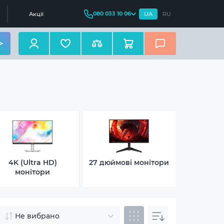
080 033 10 06
Акції
UA
RU
4K (Ultra HD)
27 дюймові монітори
Ігрові 2
монітори
Не вибрано