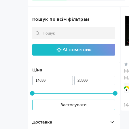
Пошук по всім фільтрам
AI помічник
Ціна
Мо
M
-
Застосувати
1
Доставка