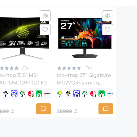
0
0
нітор 31.5" MSI
Монітор 27" Gigabyte
AG 325CQRF QD E2
MO27Q3 Gaming
Monitor
4699
₴
28999
₴