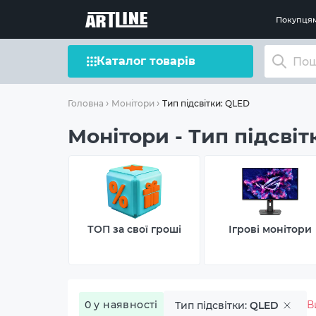
Покупця
Каталог товарів
Тип підсвітки: QLED
Головна
Монітори
Монітори - Тип підсвіт
ТОП за свої гроші
Ігрові монітори
0 у наявності
В
Тип підсвітки:
QLED