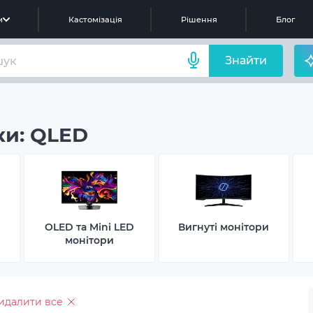
м
Кастомізація
Рішення
Блог
Знайти
ки: QLED
OLED та Mini LED
Вигнуті монітори
монітори
идалити все