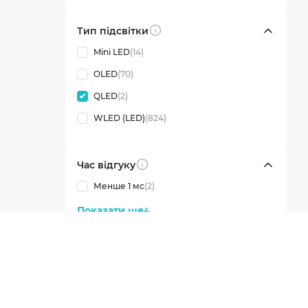
Тип підсвітки
Info
Mini LED
(14)
OLED
(70)
QLED
(2)
WLED (LED)
(824)
Час відгуку
Info
Менше 1 мс
(2)
Показати ще
4
Яскравість
Info
250-400 кд/м²
1000+ (HDR)
Показати ще
3