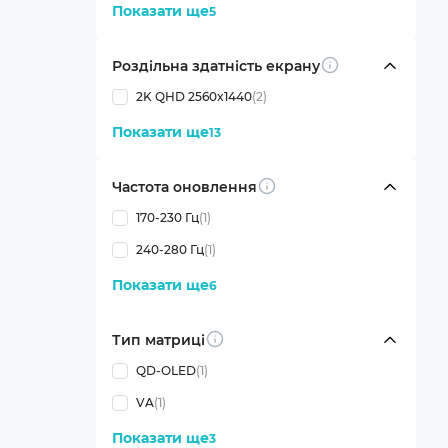
Показати ще
5
Роздільна здатність екрану
Info
2K QHD 2560x1440
(2)
Показати ще
13
Частота оновлення
Info
170-230 Гц
(1)
240-280 Гц
(1)
Показати ще
6
Тип матриці
Info
QD-OLED
(1)
VA
(1)
Показати ще
3