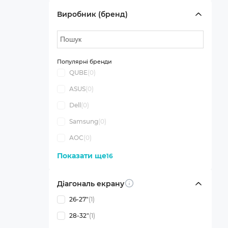
Виробник (бренд)
Популярні бренди
QUBE
(0)
ASUS
(0)
Dell
(0)
Samsung
(0)
AOC
(0)
Показати ще
16
Діагональ екрану
Info
26-27"
(1)
28-32"
(1)