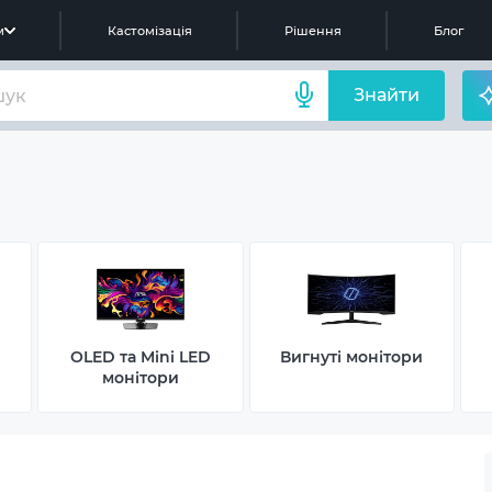
м
Кастомізація
Рішення
Блог
Знайти
OLED та Mini LED
Вигнуті монітори
монітори