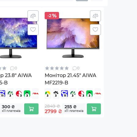
-2
0
0
р 23.8" AIWA
Монітор 21.45" AIWA
5-B
MF2219-B
2849 ₴
300 ₴
255 ₴
2799
₴
х11 платежів
х11 платежів