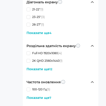
Діагональ екрану
Info
21-22"
(1)
23-25"
(3)
26-27"
(1)
Показати ще
4
Роздільна здатність екрану
Info
Full HD 1920x1080
(4)
2K QHD 2560x1440
(1)
Показати ще
12
Частота оновлення
Info
100-120 Гц
(5)
Показати ще
7