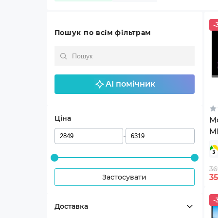
-
Пошук по всім фільтрам
AI помічник
Ціна
Мо
M
-
36
Застосувати
3
-
Доставка