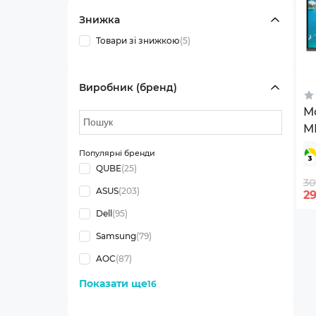
Знижка
Товари зі знижкою
(5)
Виробник (бренд)
Мо
M
Популярні бренди
QUBE
(25)
30
ASUS
(203)
2
Dell
(95)
Samsung
(79)
AOC
(87)
Показати ще
16