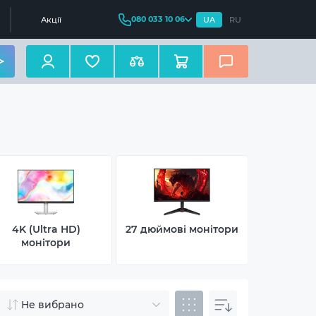
080 033 10 06
Акції
UA
RU
4K (Ultra HD)
27 дюймові монітори
Ігрові 2
монітори
Не вибрано