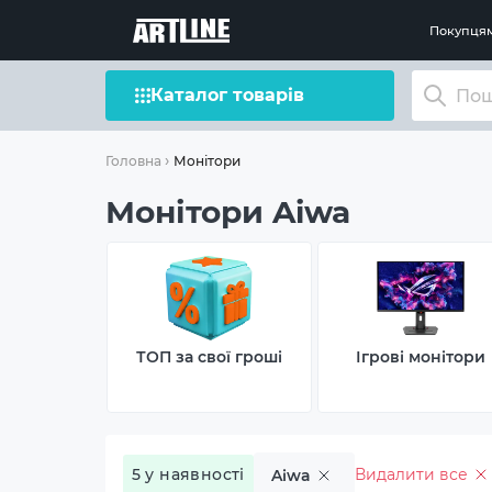
Покупця
Каталог товарів
Монітори
Головна
Монітори Aiwa
ТОП за свої гроші
Ігрові монітори
5 у наявності
Видалити все
Aiwa