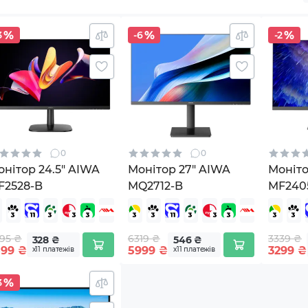
3
-6
-2
0
0
нітор 24.5" AIWA
Монітор 27" AIWA
Моніто
F2528-B
MQ2712-B
MF240
95 ₴
6319 ₴
3339 ₴
328 ₴
546 ₴
599
₴
5999
₴
3299
₴
х11 платежів
х11 платежів
3