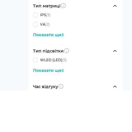
Тип матриці
Info
IPS
(3)
VA
(2)
Показати ще
3
Тип підсвітки
Info
WLED (LED)
(5)
Показати ще
3
Час відгуку
Info
4-5 мс
(5)
Показати ще
4
Яскравість
Info