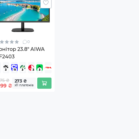
0
нітор 23.8" AIWA
F2403
75 ₴
273 ₴
999
₴
х11 платежів