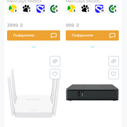
Mercusys MR90X
Mercusys MR30G
3999
₴
999
₴
Повідомити
Повідомити