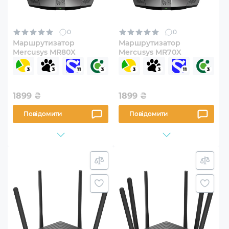
0
0
Маршрутизатор
Маршрутизатор
Mercusys MR80X
Mercusys MR70X
1899
₴
1899
₴
Повідомити
Повідомити