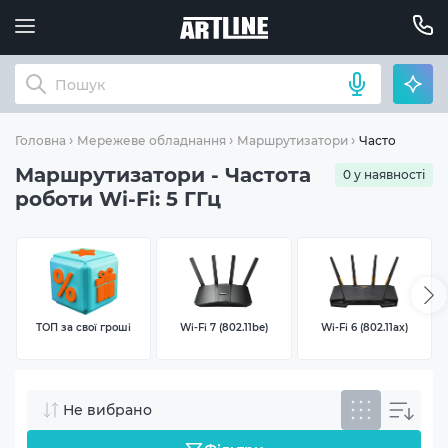
Частота робот
Головна
Мережеве обладнання
Маршрутизатори
Маршрутизатори - Частота
0 у наявності
роботи Wi-Fi: 5 ГГц
ТОП за свої гроші
Wi-Fi 7 (802.11be)
Wi-Fi 6 (802.11ax)
Не вибрано