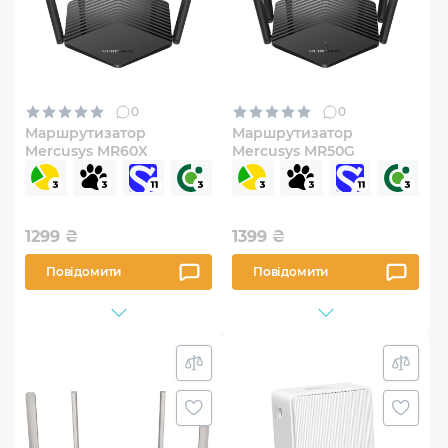
0
0
Маршрутизатор
Маршрутизатор
Mercusys MR60X
Mercusys MR50G
1299
₴
1399
₴
Повідомити
Повідомити