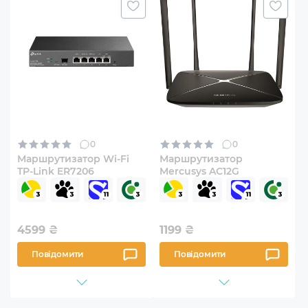
0
0
Маршрутизатор Wi-Fi
Маршрутизатор
TP-Link ER7206
Mercusys AC12G
4599
₴
1199
₴
Повідомити
Повідомити