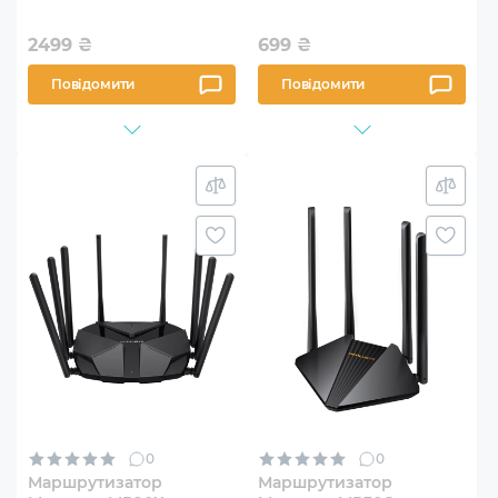
2499
₴
699
₴
Повідомити
Повідомити
0
0
Маршрутизатор
Маршрутизатор