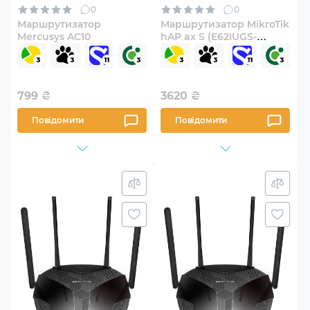
0
0
Маршрутизатор
Маршрутизатор MikroTik
Mercusys AC10
hAP ax S (E62IUGS-
2AXD5AXT)
799
₴
3620
₴
Повідомити
Повідомити