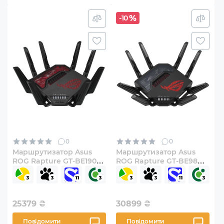
-10
0
0
Маршрутизатор Asus
Маршрутизатор Asus
ROG Rapture GT-BE19000
ROG Rapture GT-BE98
(90IG0850-MO9A0V)
(90IG08F0-MO9A0V)
25379
₴
30899
₴
Повідомити
Повідомити