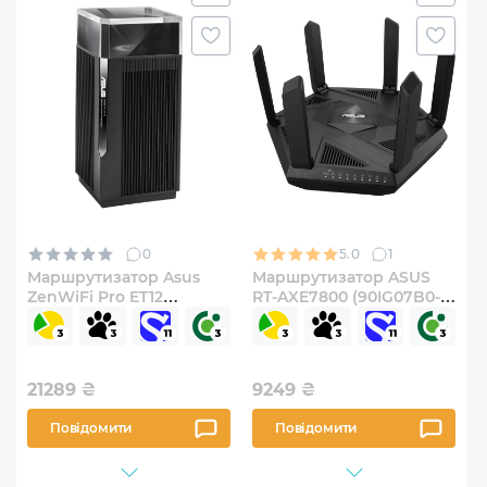
0
5.0
1
Маршрутизатор Asus
Маршрутизатор ASUS
ZenWiFi Pro ET12
RT-AXE7800 (90IG07B0-
(90IG05Z0-MO3A10)
MU9B00)
21289
₴
9249
₴
Повідомити
Повідомити