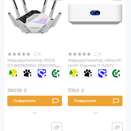
0
0
Маршрутизатор ASUS
Маршрутизатор Ubiquiti
GT-BE19000AI (90IG09S0-
UniFi Express 7 (UX7)
MO9A0V)
38039
₴
11150
₴
Повідомити
Повідомити