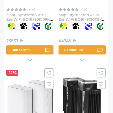
0
0
Маршрутизатор Asus
Маршрутизатор Asus
ZenWiFi BQ16 (90IG08K0-
ZenWiFi BQ16 (90IG08K0-
MO3N0V)
MO3N2V) 2-pack
23837
₴
44749
₴
Повідомити
Повідомити
-12