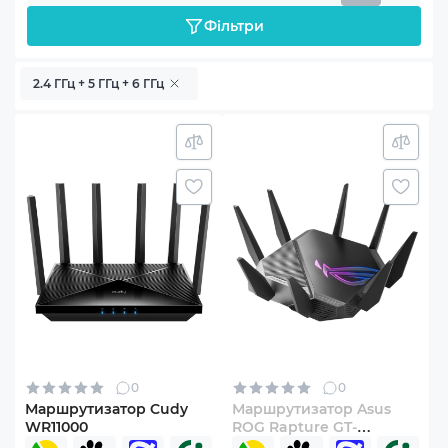
Фільтри
2.4 ГГц + 5 ГГц + 6 ГГц
0
0
Маршрутизатор Cudy
Маршрутизатор Asus
WR11000
ROG Rapture GT-
AXE11000 (90IG06E0-