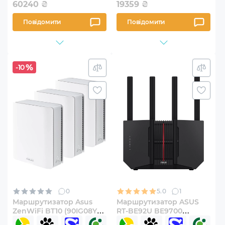
60240
₴
19359
₴
Повідомити
Повідомити
-10
0
5.0
1
Маршрутизатор Asus
Маршрутизатор ASUS
ZenWiFi BT10 (90IG08Y0-
RT-BE92U BE9700
MO3C20) 3-pack
(90IG0950-MO9A0V)