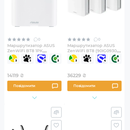
0
0
Маршрутизатор ASUS
Маршрутизатор ASUS
ZenWiFi BT8 1PK
ZenWiFi BT8 (90IG0930-
(90IG0930-MO3B00)
MO3B40) 3-pack
14119
₴
36229
₴
Повідомити
Повідомити