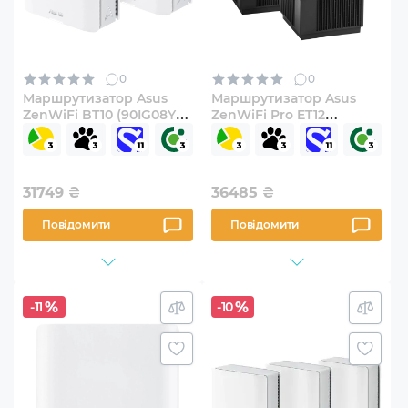
0
0
Маршрутизатор Asus
Маршрутизатор Asus
ZenWiFi BT10 (90IG08Y0-
ZenWiFi Pro ET12
MO3C40) 2-pack
(90IG05Z0-MO3A20) 2-
pack
31749
₴
36485
₴
Повідомити
Повідомити
-11
-10