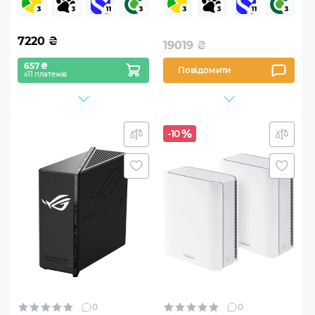
MO1R00)
7220
₴
19019
₴
657 ₴
Повідомити
х11 платежів
-10
0
0