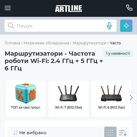
Частота роботи
Головна
Мережеве обладнання
Маршрутизатори
Маршрутизатори - Частота
1 у наявності
роботи Wi-Fi: 2.4 ГГц + 5 ГГц +
6 ГГц
ТОП за свої гроші
Wi-Fi 7 (802.11be)
Wi-Fi 6 (802.11ax)
Не вибрано