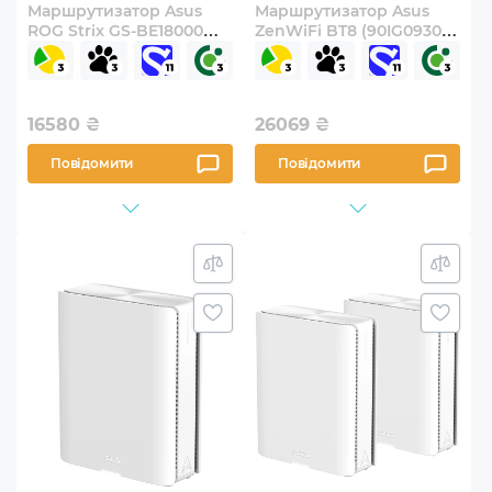
Маршрутизатор Asus
Маршрутизатор Asus
ROG Strix GS-BE18000
ZenWiFi BT8 (90IG0930-
Black (90IG09Y0-
MO3B20) 2-pack
MO9C00)
16580
₴
26069
₴
Повідомити
Повідомити