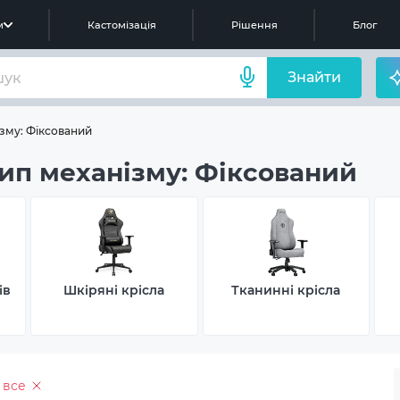
м
Кастомізація
Рішення
Блог
Знайти
зму: Фіксований
Тип механізму: Фіксований
ів
Шкіряні крісла
Тканинні крісла
 все