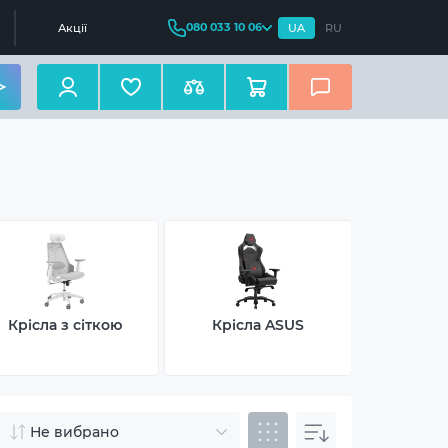
080 033 10 06
Акції
UA
RU
Крісла з сіткою
Крісла ASUS
Крісл
Не вибрано