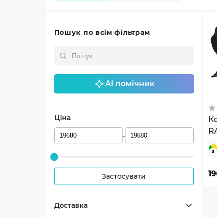
Пошук по всім фільтрам
AI помічник
Ціна
Ко
RA
-
1
Застосувати
Доставка