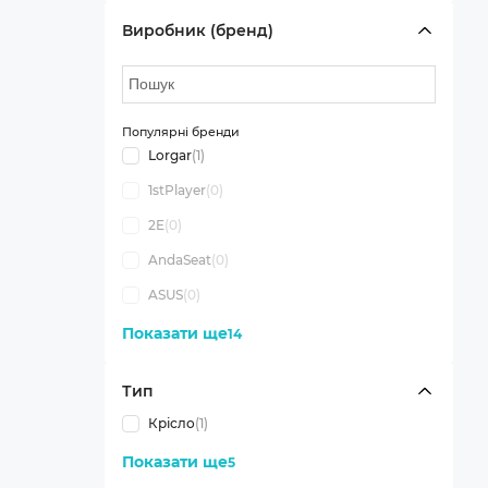
Виробник (бренд)
Популярні бренди
Lorgar
(1)
1stPlayer
(0)
2E
(0)
AndaSeat
(0)
ASUS
(0)
Показати ще
14
Тип
Крісло
(1)
Показати ще
5