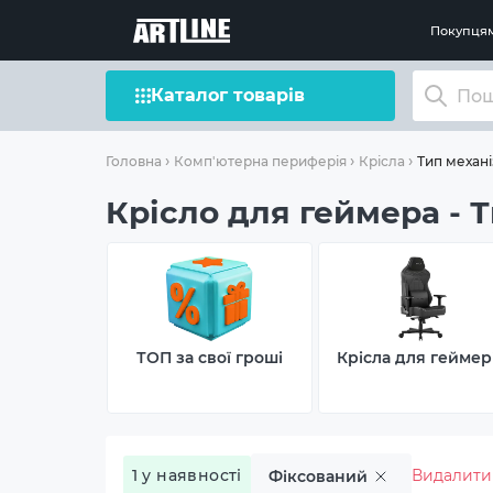
Покупця
Каталог товарів
Тип механі
Головна
Комп'ютерна периферія
Крісла
Крісло для геймера - 
ТОП за свої гроші
Крісла для геймер
1 у наявності
Видалити
Фіксований