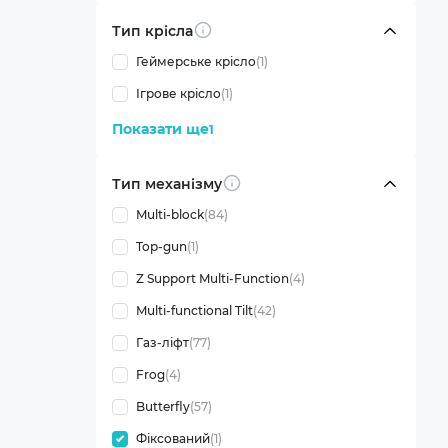
Тип крісла
Info
Геймерське крісло
(1)
Ігрове крісло
(1)
Показати ще
1
Тип механізму
Info
Multi-block
(84)
Top-gun
(1)
Z Support Multi-Function
(4)
Multi-functional Tilt
(42)
Газ-ліфт
(77)
Frog
(4)
Butterfly
(57)
Фіксований
(1)