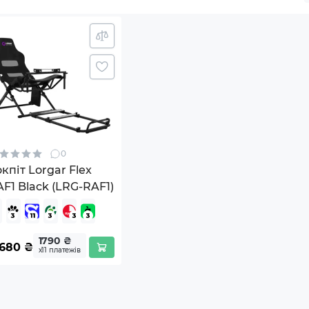
0
кпіт Lorgar Flex
F1 Black (LRG-RAF1)
1790 ₴
9680
₴
х11 платежів