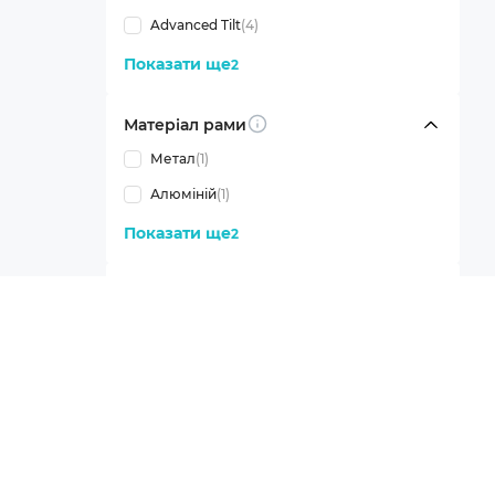
Advanced Tilt
(4)
Показати ще
2
Матеріал рами
Info
Метал
(1)
Алюміній
(1)
Показати ще
2
Матеріал покриття
Info
Тканина
(1)
Показати ще
17