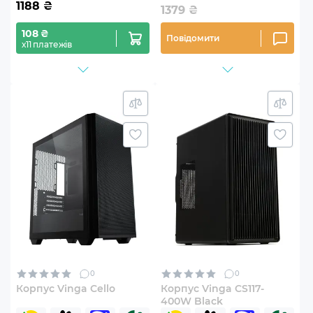
1188
₴
1379
₴
108 ₴
Повідомити
х11 платежів
0
0
Корпус Vinga Cello
Корпус Vinga CS117-
400W Black