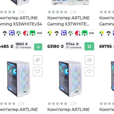
0
0
омп'ютер ARTLINE
Комп'ютер ARTLINE
Комп'
aming X53WHITEv34
Gaming X37WHITE
Gamin
(X37WHITEv61)
Windo
(X47W
5863 ₴
5744 ₴
4485
₴
63180
₴
69795
х11 платежів
х11 платежів
0
0
омп'ютер ARTLINE
Комп'ютер ARTLINE
Комп'