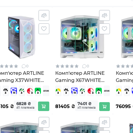
0
0
омп'ютер ARTLINE
Комп'ютер ARTLINE
Комп'
aming X37WHITE
Gaming X67WHITE
Gamin
X37WHITEv73)
Windows 11 Home
(X67WH
(X67WHITEv54Win)
6828 ₴
7401 ₴
5105
₴
81405
₴
76095
х11 платежів
х11 платежів