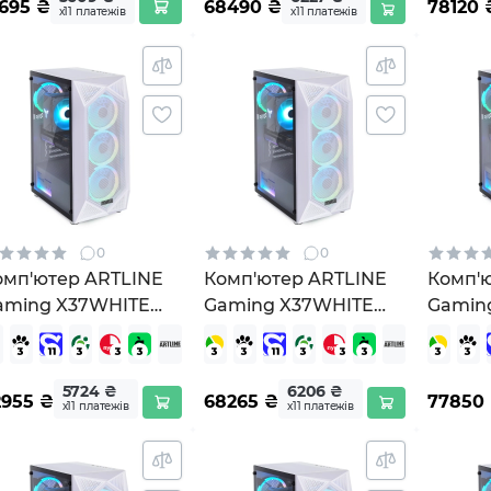
1695
₴
68490
₴
78120
х11 платежів
х11 платежів
0
0
омп'ютер ARTLINE
Комп'ютер ARTLINE
Комп'
aming X37WHITE
Gaming X37WHITE
Gamin
X37WHITEv71)
Windows 11 Home
Windo
(X37WHITEv71Win)
(X37W
5724 ₴
6206 ₴
2955
₴
68265
₴
77850
х11 платежів
х11 платежів