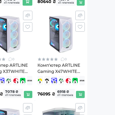
₴
80640
₴
х11 платежів
х11 платежів
0
0
ютер ARTLINE
Комп'ютер ARTLINE
g X37WHITE
Gaming X47WHITE
ws 11 Home
(X47WHITEv95)
HITEv72Win)
7078 ₴
6918 ₴
₴
76095
₴
х11 платежів
х11 платежів