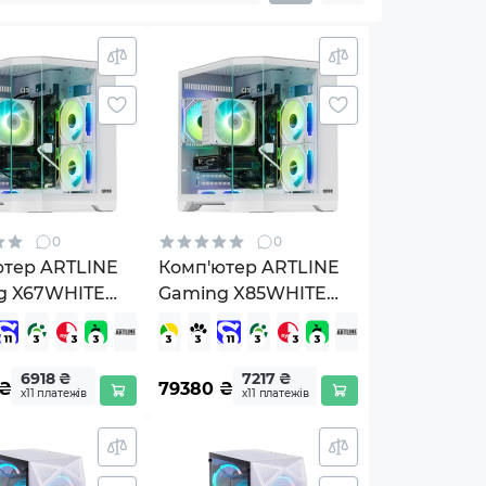
0
0
ютер ARTLINE
Комп'ютер ARTLINE
g X67WHITE
Gaming X85WHITE
ITEv55)
(X85WHITEv59)
6918 ₴
7217 ₴
₴
79380
₴
х11 платежів
х11 платежів