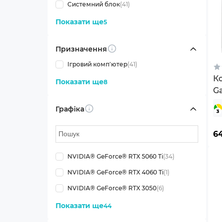
Системний блок
(41)
Показати ще
5
Призначення
Info
Ігровий комп'ютер
(41)
К
Показати ще
8
G
(
Графіка
Info
6
NVIDIA® GeForce® RTX 5060 Ti
(34)
NVIDIA® GeForce® RTX 4060 Ti
(1)
NVIDIA® GeForce® RTX 3050
(6)
Показати ще
44