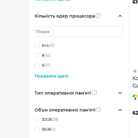
6
Кількість ядер процесора
Info
6+4
(12)
8
(12)
6
(17)
Показати ще
19
К
G
Тип оперативної пам'яті
(
Info
Об'єм оперативної пам'яті
Info
6
32GB
(39)
16GB
(2)