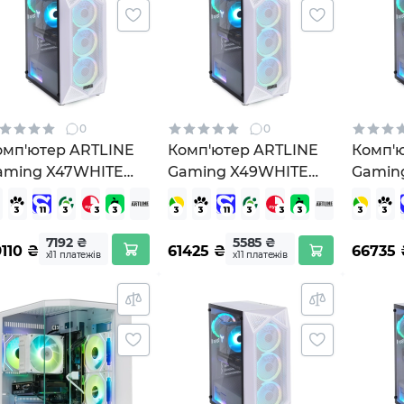
0
0
омп'ютер ARTLINE
Комп'ютер ARTLINE
Комп'
aming X47WHITE
Gaming X49WHITE
Gamin
X47WHITEv96)
(X49WHITEv55)
Windo
(X49W
7192 ₴
5585 ₴
110
₴
61425
₴
66735
х11 платежів
х11 платежів