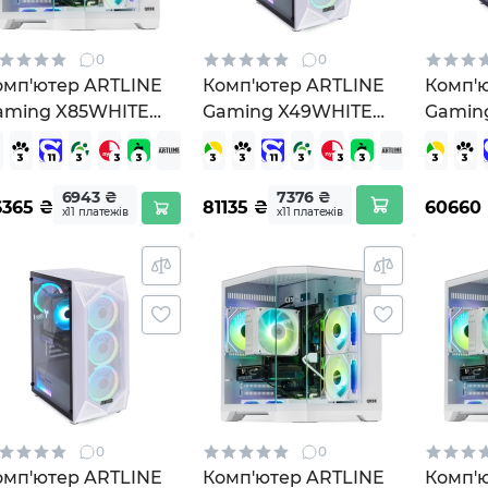
0
0
омп'ютер ARTLINE
Комп'ютер ARTLINE
Комп'
aming X85WHITE
Gaming X49WHITE
Gamin
X85WHITEv58)
Windows 11 Home
(X49WHITEv67Win)
6943 ₴
7376 ₴
6365
₴
81135
₴
60660
х11 платежів
х11 платежів
0
0
омп'ютер ARTLINE
Комп'ютер ARTLINE
Комп'