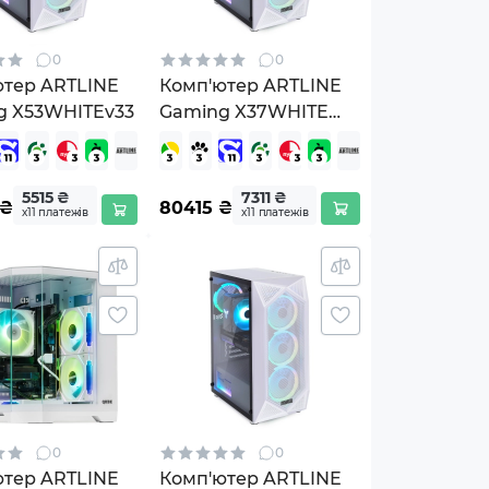
0
0
ютер ARTLINE
Комп'ютер ARTLINE
g X53WHITEv33
Gaming X37WHITE
Windows 11 Home
(X37WHITEv73Win)
5515 ₴
7311 ₴
₴
80415
₴
х11 платежів
х11 платежів
0
0
ютер ARTLINE
Комп'ютер ARTLINE