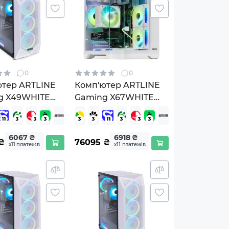
0
0
ютер ARTLINE
Комп'ютер ARTLINE
g X49WHITE
Gaming X67WHITE
ws 11 Home
(X67WHITEv54)
HITEv55Win)
6067 ₴
6918 ₴
₴
76095
₴
х11 платежів
х11 платежів