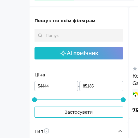
Пошук по всім фільтрам
AI помічник
Ціна
К
G
-
(
7
Застосувати
Тип
Info