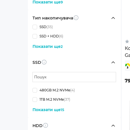
Показати ще
9
Тип накопичувача
Info
SSD
(35)
SSD + HDD
(6)
Показати ще
2
К
G
(
SSD
Info
79
480GB M.2 NVMe
(4)
1TB M.2 NVMe
(37)
Показати ще
15
HDD
Info