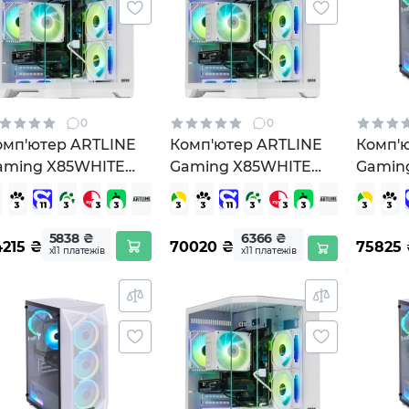
0
0
омп'ютер ARTLINE
Комп'ютер ARTLINE
Комп'
aming X85WHITE
Gaming X85WHITE
Gamin
X85WHITEv60)
Windows 11 Home
(X49W
(X85WHITEv60Win)
5838 ₴
6366 ₴
4215
₴
70020
₴
75825
х11 платежів
х11 платежів