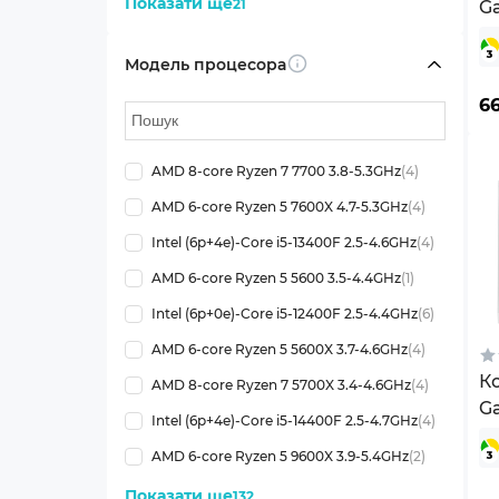
Показати ще
21
G
X
Модель процесора
Info
6
AMD 8-core Ryzen 7 7700 3.8-5.3GHz
(4)
AMD 6-core Ryzen 5 7600X 4.7-5.3GHz
(4)
Intel (6p+4e)-Core i5-13400F 2.5-4.6GHz
(4)
AMD 6-core Ryzen 5 5600 3.5-4.4GHz
(1)
Intel (6p+0e)-Core i5-12400F 2.5-4.4GHz
(6)
AMD 6-core Ryzen 5 5600X 3.7-4.6GHz
(4)
К
AMD 8-core Ryzen 7 5700X 3.4-4.6GHz
(4)
G
Intel (6p+4e)-Core i5-14400F 2.5-4.7GHz
(4)
(
AMD 6-core Ryzen 5 9600X 3.9-5.4GHz
(2)
Показати ще
132