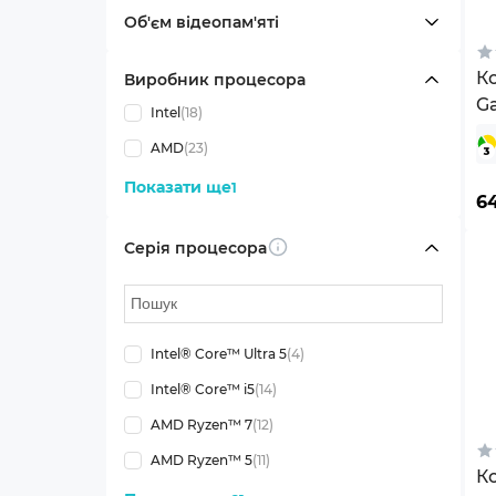
Об'єм відеопам'яті
К
Виробник процесора
G
Intel
(18)
AMD
(23)
Показати ще
1
6
Серія процесора
Info
Intel® Core™ Ultra 5
(4)
Intel® Core™ i5
(14)
AMD Ryzen™ 7
(12)
AMD Ryzen™ 5
(11)
К