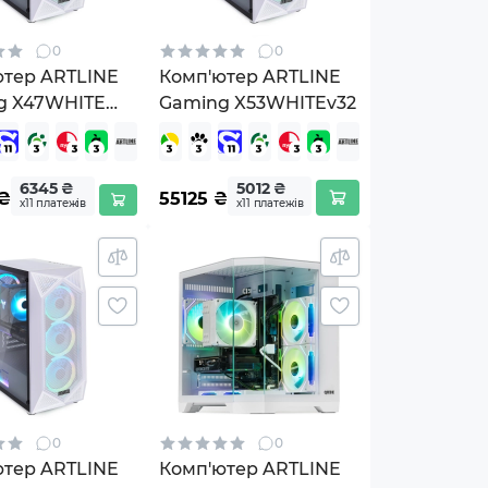
0
0
ютер ARTLINE
Комп'ютер ARTLINE
g X47WHITE
Gaming X53WHITEv32
ws 11 Home
HITEv97Win)
6345 ₴
5012 ₴
₴
55125
₴
х11 платежів
х11 платежів
0
0
ютер ARTLINE
Комп'ютер ARTLINE