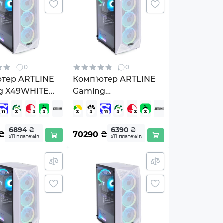
0
0
ютер ARTLINE
Комп'ютер ARTLINE
g X49WHITE
Gaming
HITEv67)
X53WHITEv34Win
6894 ₴
6390 ₴
₴
70290
₴
х11 платежів
х11 платежів