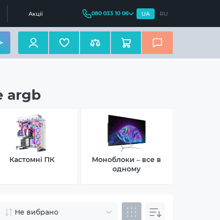
080 033 10 06
Акції
UA
RU
 argb
Кастомні ПК
Моноблоки – все в
Неттопи –
одному
Не вибрано