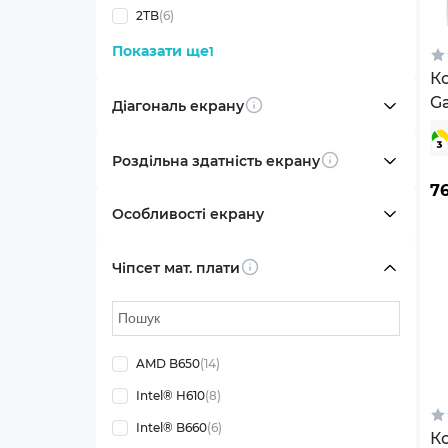
2TB
(6)
Показати ще
1
К
G
Діагональ екрану
Info
(
Роздільна здатність екрану
Info
7
Особливості екрану
Чіпсет мат. плати
Info
AMD B650
(14)
Intel® H610
(8)
Intel® B660
(6)
К