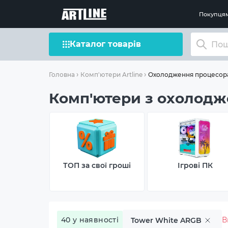
Покупця
Каталог товарів
Охолодження процесора
Головна
Комп'ютери Artline
Комп'ютери з охолодж
ТОП за свої гроші
Ігрові ПК
40 у наявності
В
Tower White ARGB