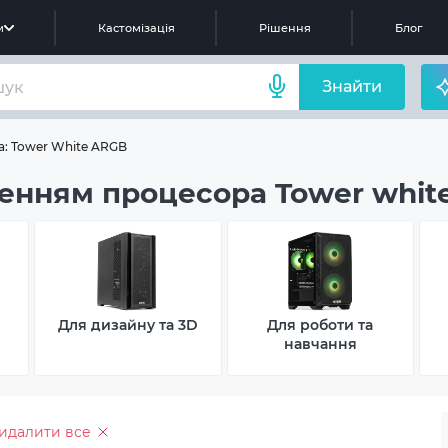
м
Кастомізація
Рішення
Блог
Знайти
: Tower White ARGB
енням процесора Tower white
Для дизайну та 3D
Для роботи та
навчання
идалити все