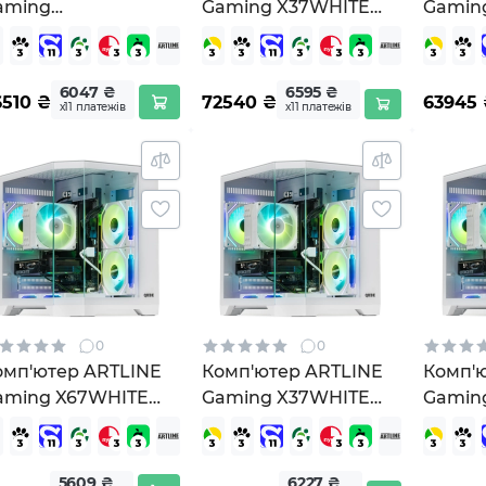
aming
Gaming X37WHITE
Gamin
53WHITEv33Win
(X37WHITEv72)
(X47WH
6047 ₴
6595 ₴
6510
₴
72540
₴
63945
х11 платежів
х11 платежів
0
0
омп'ютер ARTLINE
Комп'ютер ARTLINE
Комп'
aming X67WHITE
Gaming X37WHITE
Gamin
X67WHITEv57)
Windows 11 Home
Windo
(X37WHITEv61Win)
(X37W
5609 ₴
6227 ₴