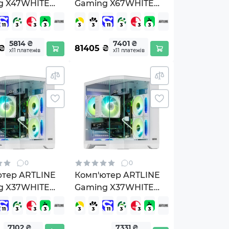
g X47WHITE
Gaming X67WHITE
ITEv97)
Windows 11 Home
(X67WHITEv55Win)
5814 ₴
7401 ₴
₴
81405
₴
х11 платежів
х11 платежів
0
0
ютер ARTLINE
Комп'ютер ARTLINE
g X37WHITE
Gaming X37WHITE
ws 11 Home
Windows 11 Home
HITEv62Win)
(X37WHITEv63Win)
7102 ₴
7331 ₴