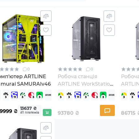
0
0
омп'ютер ARTLINE
Робоча станція
Робоча
amurai SAMURAIv46
ARTLINE WorkStation
ARTLIN
W79v14Win
W79v1
13637 ₴
49999
₴
93780
₴
86715
х11 платежів