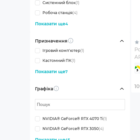
Системний блок
(1)
Робоча станція
(4)
Показати ще
4
Призначення
Info
Ро
Ігровий комп'ютер
(1)
A
Кастомний ПК
(1)
W
Показати ще
7
10
Графіка
Info
NVIDIA® GeForce® RTX 4070 Ti
(1)
NVIDIA® GeForce® RTX 3050
(4)
Показати ще
45