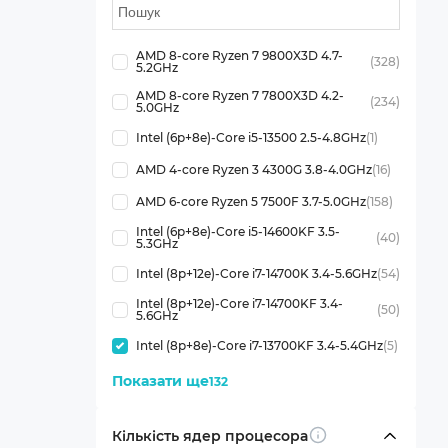
AMD 8-core Ryzen 7 9800X3D 4.7-
(328)
5.2GHz
AMD 8-core Ryzen 7 7800X3D 4.2-
(234)
5.0GHz
Intel (6p+8e)-Core i5-13500 2.5-4.8GHz
(1)
AMD 4-core Ryzen 3 4300G 3.8-4.0GHz
(16)
AMD 6-core Ryzen 5 7500F 3.7-5.0GHz
(158)
Intel (6p+8e)-Core i5-14600KF 3.5-
(40)
5.3GHz
Intel (8p+12e)-Core i7-14700K 3.4-5.6GHz
(54)
Intel (8p+12e)-Core i7-14700KF 3.4-
(50)
5.6GHz
Intel (8p+8e)-Core i7-13700KF 3.4-5.4GHz
(5)
Показати ще
132
Кількість ядер процесора
Info