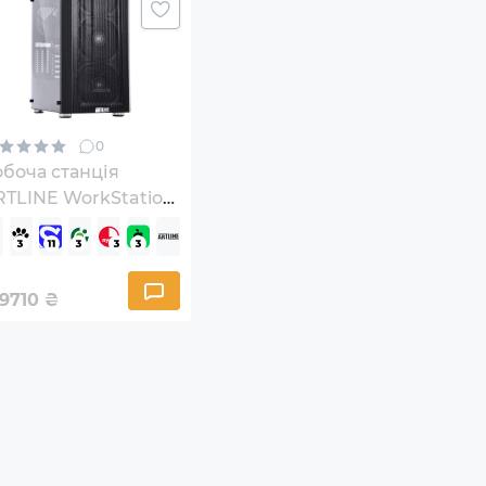
0
боча станція
RTLINE WorkStation
79v16Win
9710
₴