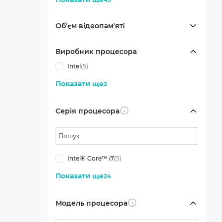
Об'єм відеопам'яті
Виробник процесора
Intel
(5)
Показати ще
2
Серія процесора
Info
Intel® Core™ i7
(5)
Показати ще
24
Модель процесора
Info