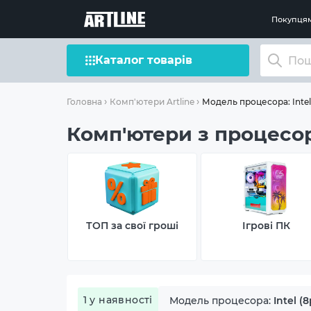
Покупця
Каталог товарів
Модель процесора: Intel 
Головна
Комп'ютери Artline
Комп'ютери з процесором
ТОП за свої гроші
Ігрові ПК
1 у наявності
Модель процесора:
Intel (