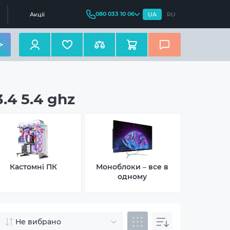
080 033 10 06
Акції
UA
RU
.4 5.4 ghz
Кастомні ПК
Моноблоки – все в
Неттопи –
одному
Не вибрано