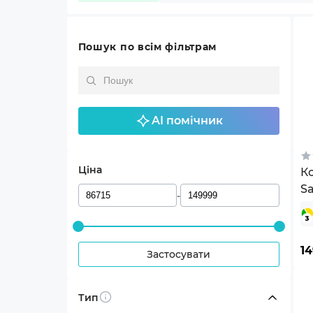
Пошук по всім фільтрам
AI помічник
Ціна
К
S
-
1
Застосувати
Тип
Info