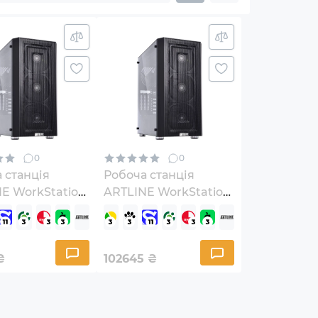
0
0
 станція
Робоча станція
E WorkStation
ARTLINE WorkStation
4
W79v16
₴
102645
₴