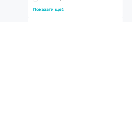
Показати ще
2
SSD
Info
480GB M.2 NVMe
(2)
1TB M.2 NVMe
(3)
Показати ще
15
HDD
Info
2TB
(4)
Показати ще
1
Діагональ екрану
Info