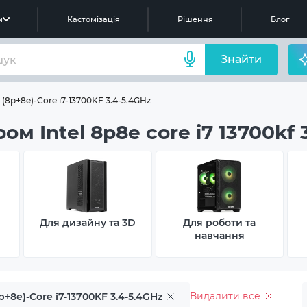
м
Кастомізація
Рішення
Блог
Знайти
(8p+8e)-Core i7-13700KF 3.4-5.4GHz
 Intel 8p8e core i7 13700kf 3
Для дизайну та 3D
Для роботи та
навчання
Видалити все
8p+8e)-Core i7-13700KF 3.4-5.4GHz