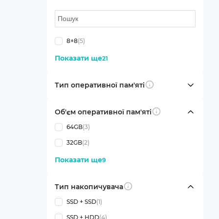
8+8
(5)
Показати ще
21
Тип оперативної пам'яті
Info
Об'єм оперативної пам'яті
Info
64GB
(3)
32GB
(2)
Показати ще
9
Тип накопичувача
Info
SSD + SSD
(1)
SSD + HDD
(4)