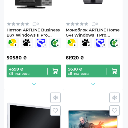
0
0
Неттоп ARTLINE Business
Моноблок ARTLINE Home
B37 Windows 11 Pro
G41 Windows 11 Pro
(B37v17Win)
(G41v40Win)
50580
₴
61920
₴
4599 ₴
5630 ₴
х11 платежів
х11 платежів