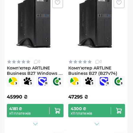
0
0
Комп'ютер ARTLINE
Комп'ютер ARTLINE
Business B27 Windows 11
Business B27 (B27v74)
Pro (B27v71Win)
45990
₴
47295
₴
4181 ₴
4300 ₴
х11 платежів
х11 платежів