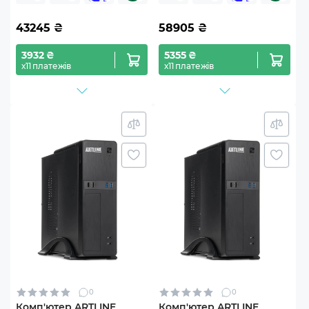
43245
₴
58905
₴
3932 ₴
5355 ₴
х11 платежів
х11 платежів
0
0
Комп'ютер ARTLINE
Комп'ютер ARTLINE