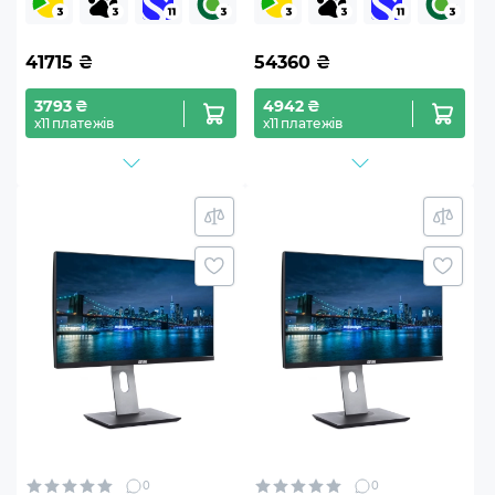
41715
₴
54360
₴
3793 ₴
4942 ₴
х11 платежів
х11 платежів
0
0