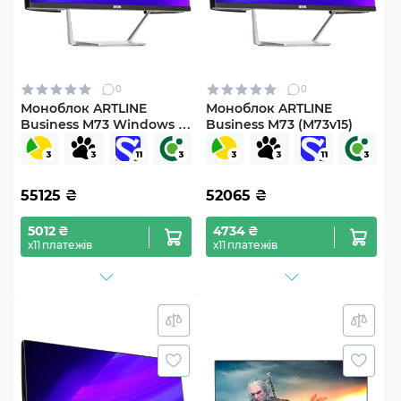
0
0
Моноблок ARTLINE
Моноблок ARTLINE
Business M73 Windows 11
Business M73 (M73v15)
Pro (M73v14Win)
55125
₴
52065
₴
5012 ₴
4734 ₴
х11 платежів
х11 платежів