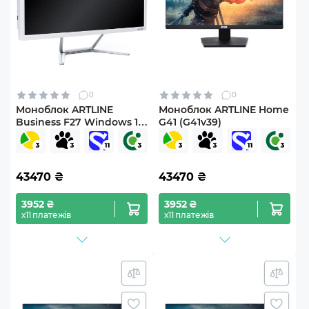
0
0
Моноблок ARTLINE
Моноблок ARTLINE Home
Business F27 Windows 11
G41 (G41v39)
Pro (F27v16Winw)
43470
₴
43470
₴
3952 ₴
3952 ₴
х11 платежів
х11 платежів