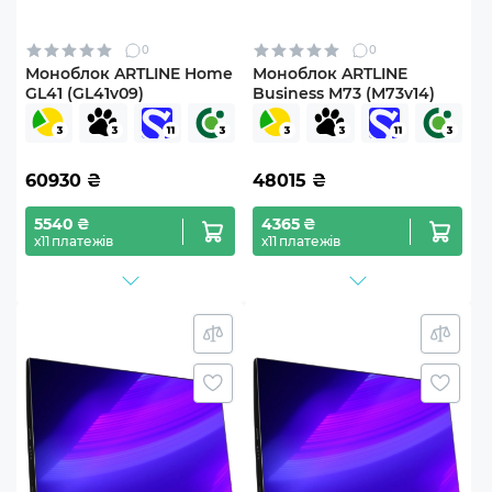
0
0
Моноблок ARTLINE Home
Моноблок ARTLINE
GL41 (GL41v09)
Business M73 (M73v14)
60930
₴
48015
₴
5540 ₴
4365 ₴
х11 платежів
х11 платежів