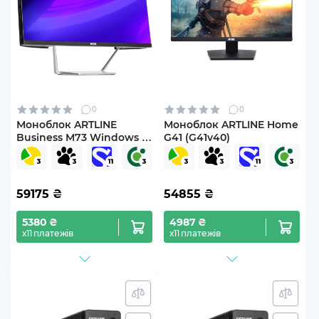
0
0
Моноблок ARTLINE
Моноблок ARTLINE Home
Business M73 Windows 11
G41 (G41v40)
Pro (M73v15Win)
59175
₴
54855
₴
5380 ₴
4987 ₴
х11 платежів
х11 платежів