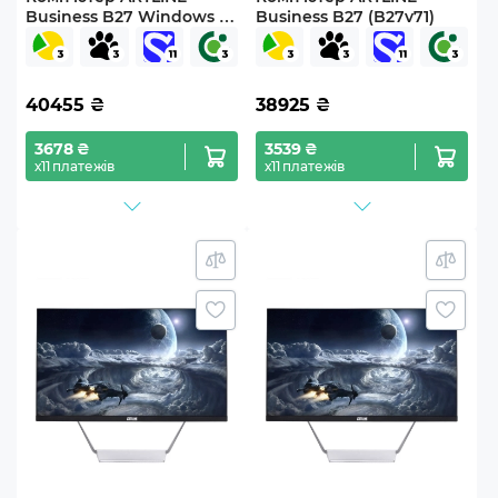
Business B27 Windows 11
Business B27 (B27v71)
Pro (B27v69Win)
40455
₴
38925
₴
3678 ₴
3539 ₴
х11 платежів
х11 платежів