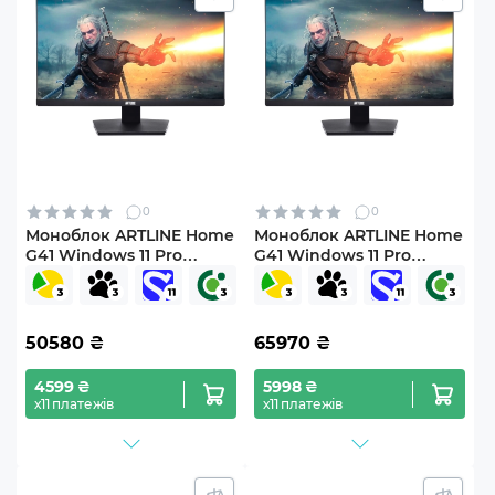
0
0
Моноблок ARTLINE Home
Моноблок ARTLINE Home
G41 Windows 11 Pro
G41 Windows 11 Pro
(G41v39Win)
(G41v42Win)
50580
₴
65970
₴
4599 ₴
5998 ₴
х11 платежів
х11 платежів