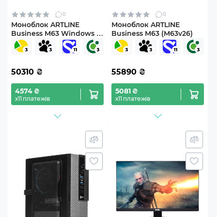
0
0
Моноблок ARTLINE
Моноблок ARTLINE
Business M63 Windows 11
Business M63 (M63v26)
Pro (M63v24Win)
50310
₴
55890
₴
4574 ₴
5081 ₴
х11 платежів
х11 платежів