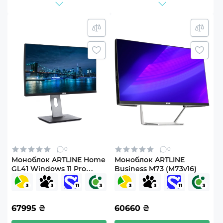
0
0
Моноблок ARTLINE Home
Моноблок ARTLINE
GL41 Windows 11 Pro
Business M73 (M73v16)
(GL41v09Win)
67995
₴
60660
₴