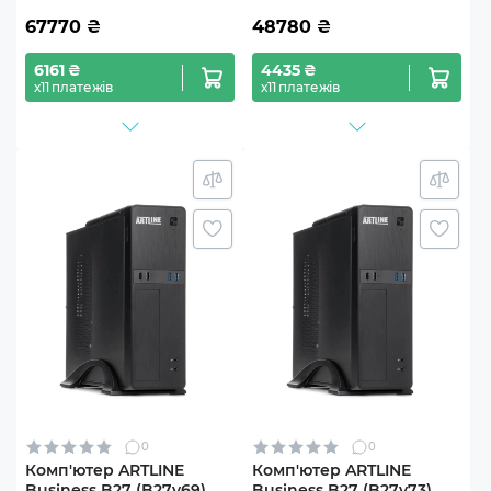
67770
₴
48780
₴
6161 ₴
4435 ₴
х11 платежів
х11 платежів
0
0
Комп'ютер ARTLINE
Комп'ютер ARTLINE
Business B27 (B27v69)
Business B27 (B27v73)