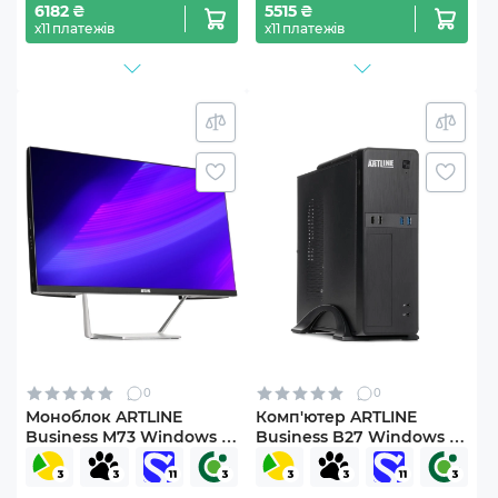
6182 ₴
5515 ₴
х11 платежів
х11 платежів
0
0
Моноблок ARTLINE
Комп'ютер ARTLINE
Business M73 Windows 11
Business B27 Windows 11
Pro (M73v16Win)
Pro (B27v72Win)