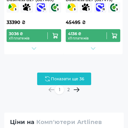
33390
₴
45495
₴
3036 ₴
4136 ₴
х11 платежів
х11 платежів
Показати ще 36
1
2
Ціни на
Комп'ютери Artlineв