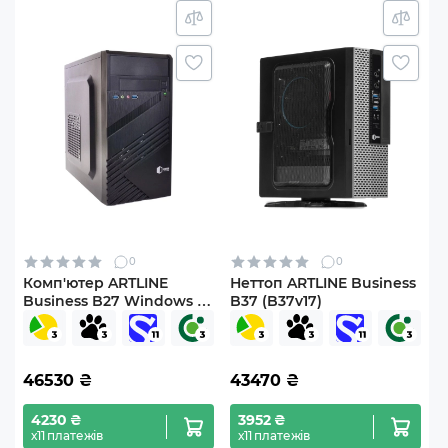
0
0
Комп'ютер ARTLINE
Неттоп ARTLINE Business
Business B27 Windows 11
B37 (B37v17)
Pro (B27v76Win)
46530
₴
43470
₴
4230 ₴
3952 ₴
х11 платежів
х11 платежів