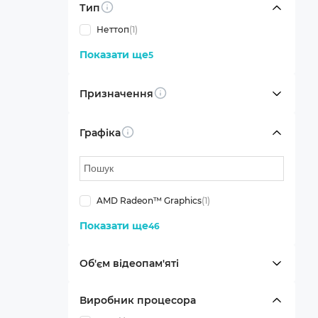
Тип
Info
Неттоп
(1)
Показати ще
5
Призначення
Info
Графіка
Info
AMD Radeon™ Graphics
(1)
Показати ще
46
Об'єм відеопам'яті
Виробник процесора