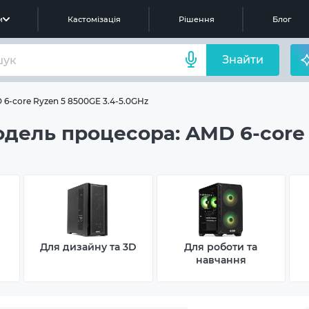
м
Кастомізація
Рішення
Блог
Знайти
6-core Ryzen 5 8500GE 3.4-5.0GHz
одель процесора: AMD 6-core 
Для дизайну та 3D
Для роботи та
навчання