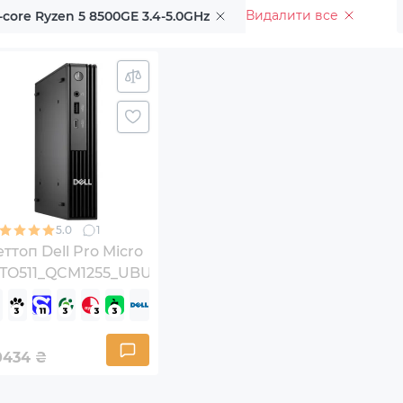
Видалити все
core Ryzen 5 8500GE 3.4-5.0GHz
5.0
1
ттоп Dell Pro Micro
BTO511_QCM1255_UBU)
0434
₴