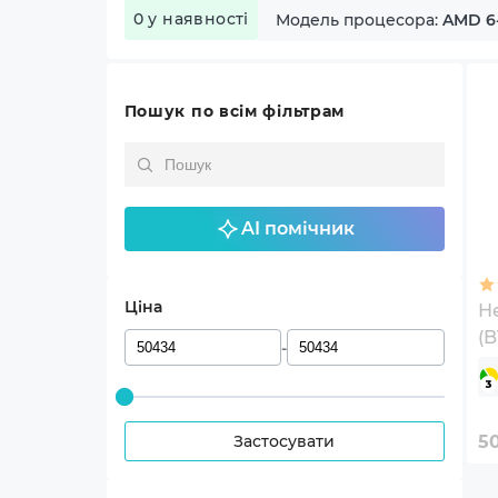
0 у наявності
Модель процесора:
AMD 6-
Пошук по всім фільтрам
AI помічник
Ціна
Не
(
-
Застосувати
5