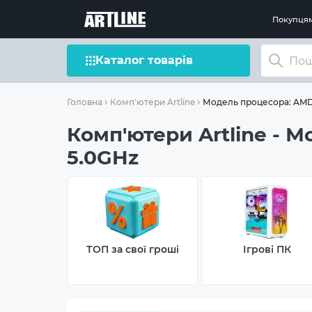
Покупця
Каталог товарів
Модель процесора: AMD 
Головна
Комп'ютери Artline
Комп'ютери Artline - М
5.0GHz
ТОП за свої гроші
Ігрові ПК