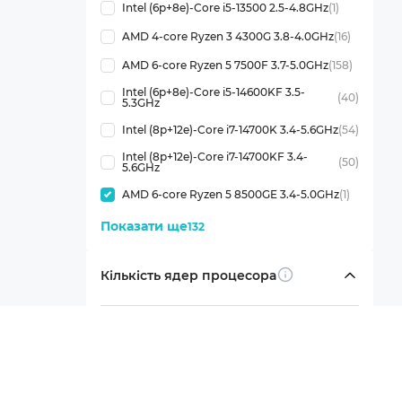
Intel (6p+8e)-Core i5-13500 2.5-4.8GHz
(1)
AMD 4-core Ryzen 3 4300G 3.8-4.0GHz
(16)
AMD 6-core Ryzen 5 7500F 3.7-5.0GHz
(158)
Intel (6p+8e)-Core i5-14600KF 3.5-
(40)
5.3GHz
Intel (8p+12e)-Core i7-14700K 3.4-5.6GHz
(54)
Intel (8p+12e)-Core i7-14700KF 3.4-
(50)
5.6GHz
AMD 6-core Ryzen 5 8500GE 3.4-5.0GHz
(1)
Показати ще
132
Кількість ядер процесора
Info
6
(1)
Показати ще
21