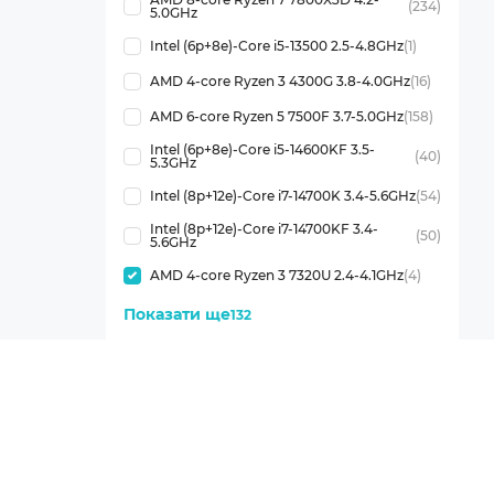
(234)
5.0GHz
Intel (6p+8e)-Core i5-13500 2.5-4.8GHz
(1)
AMD 4-core Ryzen 3 4300G 3.8-4.0GHz
(16)
AMD 6-core Ryzen 5 7500F 3.7-5.0GHz
(158)
Intel (6p+8e)-Core i5-14600KF 3.5-
(40)
5.3GHz
Intel (8p+12e)-Core i7-14700K 3.4-5.6GHz
(54)
Intel (8p+12e)-Core i7-14700KF 3.4-
(50)
5.6GHz
AMD 4-core Ryzen 3 7320U 2.4-4.1GHz
(4)
Показати ще
132
Кількість ядер процесора
Info
4
(4)