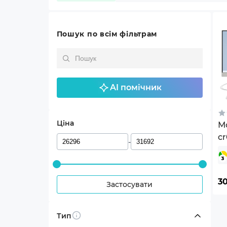
Пошук по всім фільтрам
AI помічник
Ціна
М
c
-
3
Застосувати
Тип
Info