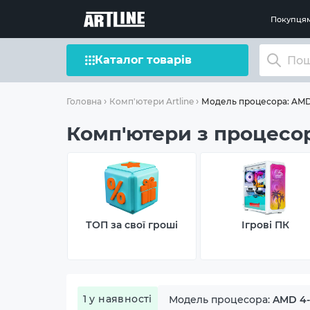
Покупця
Каталог товарів
Модель процесора: AMD 4
Головна
Комп'ютери Artline
Комп'ютери з процесоро
ТОП за свої гроші
Ігрові ПК
1 у наявності
Модель процесора:
AMD 4-