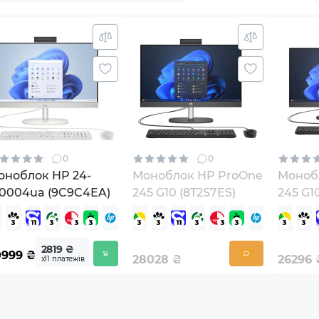
0
0
оноблок HP 24-
Моноблок HP ProOne
Моноб
r0004ua (9C9C4EA)
245 G10 (8T2S7ES)
245 G1
2819 ₴
0999
₴
28028
₴
26296
х11 платежів