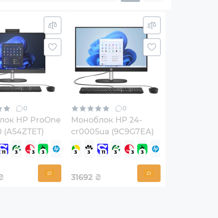
0
0
лок HP ProOne
Моноблок HP 24-
0 (A54ZTET)
cr0005ua (9C9G7EA)
₴
31692
₴