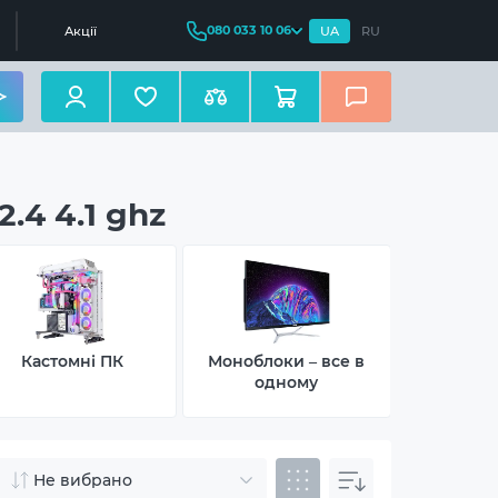
080 033 10 06
Акції
UA
RU
.4 4.1 ghz
Кастомні ПК
Моноблоки – все в
Неттопи –
одному
Не вибрано