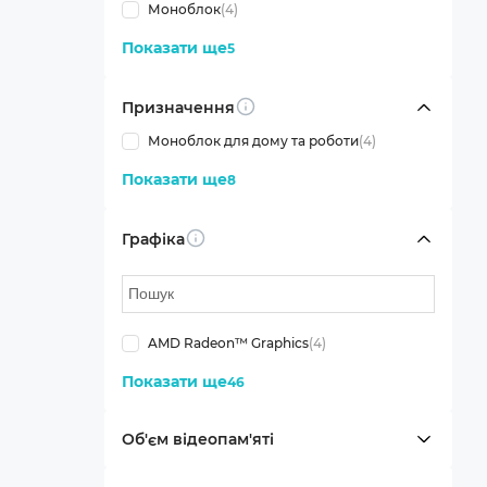
Моноблок
(4)
Показати ще
5
Призначення
Info
Моноблок для дому та роботи
(4)
Показати ще
8
Графіка
Info
AMD Radeon™ Graphics
(4)
Показати ще
46
Об'єм відеопам'яті