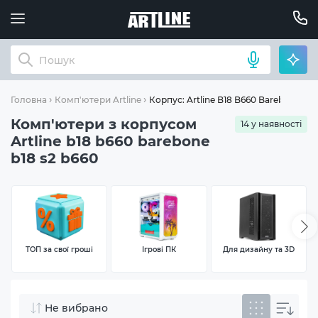
Корпус: Artline B18 B660 Barebone (B1
Головна
Комп'ютери Artline
Комп'ютери з корпусом
14 у наявності
Artline b18 b660 barebone
b18 s2 b660
ТОП за свої гроші
Ігрові ПК
Для дизайну та 3D
Не вибрано