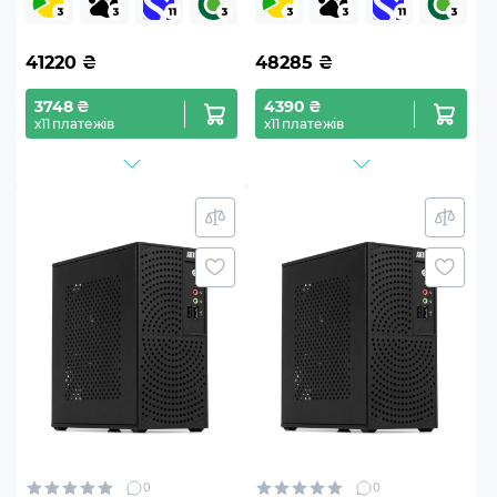
41220
₴
48285
₴
3748 ₴
4390 ₴
х11 платежів
х11 платежів
0
0