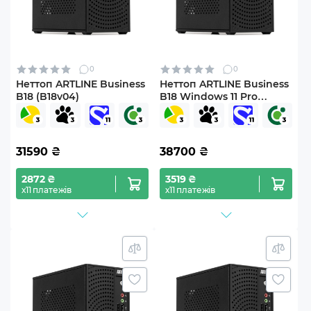
0
0
Неттоп ARTLINE Business
Неттоп ARTLINE Business
B18 (B18v04)
B18 Windows 11 Pro
(B18v04Win)
31590
₴
38700
₴
2872 ₴
3519 ₴
х11 платежів
х11 платежів