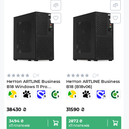
0
0
Неттоп ARTLINE Business
Неттоп ARTLINE Business
B18 Windows 11 Pro
B18 (B18v06)
(B18v02Win)
38430
₴
31590
₴
3494 ₴
2872 ₴
х11 платежів
х11 платежів