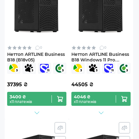
0
0
Неттоп ARTLINE Business
Неттоп ARTLINE Business
B18 (B18v05)
B18 Windows 11 Pro
(B18v05Win)
37395
₴
44505
₴
3400 ₴
4046 ₴
х11 платежів
х11 платежів