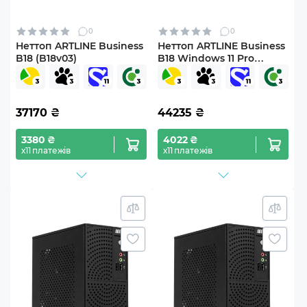
0
0
Неттоп ARTLINE Business
Неттоп ARTLINE Business
B18 (B18v03)
B18 Windows 11 Pro
(B18v03Win)
37170
₴
44235
₴
3380 ₴
4022 ₴
х11 платежів
х11 платежів