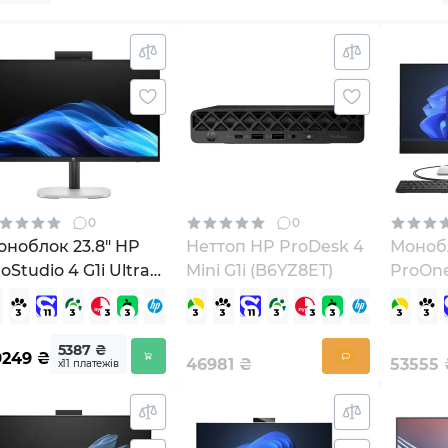
0
0
оноблок 23.8" HP
Неттоп HP ProDesk 4
Монобл
oStudio 4 G1i Ultra5
Mini G1i (B6YZ8ET)
ProOne
D1GD8ET)
14500T
5387 ₴
9249
₴
46981
₴
53555
х11 платежів