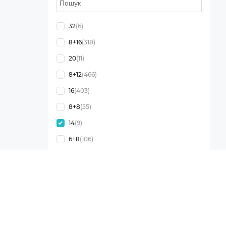
32
(6)
8+16
(318)
20
(11)
8+12
(466)
16
(403)
8+8
(55)
14
(9)
6+8
(106)
12
(349)
Показати ще
13
Тип оперативної пам'яті
Info