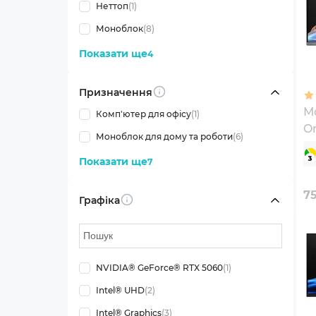
Неттоп
(1)
Моноблок
(8)
Показати ще
4
Призначення
Info
М
Комп'ютер для офісу
(1)
Om
Моноблок для дому та роботи
(6)
c
Показати ще
7
7
Графіка
Info
NVIDIA® GeForce® RTX 5060
(1)
Intel® UHD
(2)
Intel® Graphics
(3)