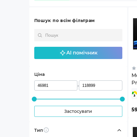
Пошук по всім фільтрам
AI помічник
Ціна
М
Pr
-
(
5
Застосувати
Тип
Info