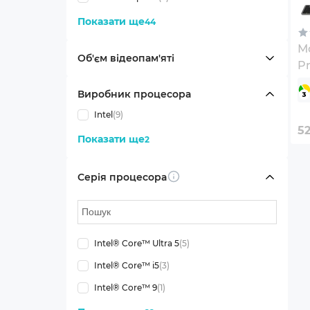
Показати ще
44
М
Об'єм відеопам'яті
Pr
(
Виробник процесора
Intel
(9)
5
Показати ще
2
Серія процесора
Info
Intel® Core™ Ultra 5
(5)
Intel® Core™ i5
(3)
Intel® Core™ 9
(1)