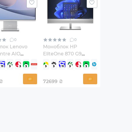
0
0
лок Lenovo
Моноблок HP
ntre AIO
EliteOne 870 G9
9
(99B13ET)
00WBUO)
₴
72699
₴