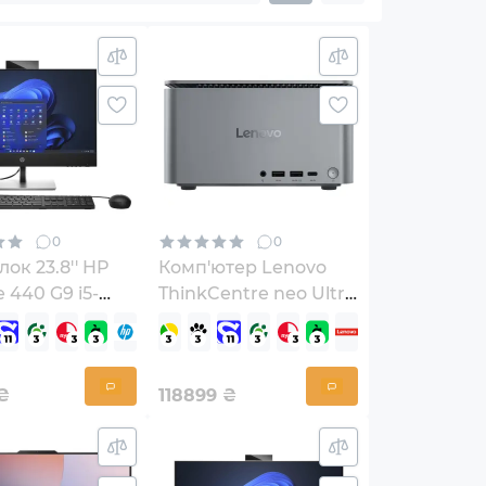
0
0
ок 23.8'' HP
Комп'ютер Lenovo
 440 G9 i5-
ThinkCentre neo Ultra
 (B70YMAT)
Gen 2 (13BG0017UI)
₴
118899
₴