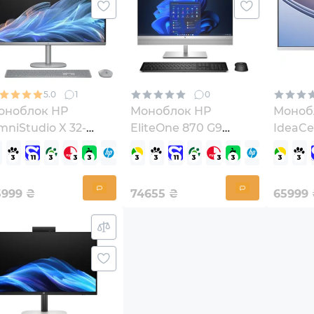
5.0
1
0
оноблок HP
Моноблок HP
Моноб
niStudio X 32-
EliteOne 870 G9
IdeaCe
0004ua (D3SC0EA)
(99A78ET)
27IRH
(F0HM
5999
₴
74655
₴
65999