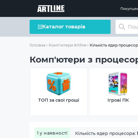
Покупця
Каталог товарів
Кількість ядер процесора
Головна
Комп'ютери Artline
Комп'ютери з процесор
ТОП за свої гроші
Ігрові ПК
1 у наявності
Кількість ядер процесора: