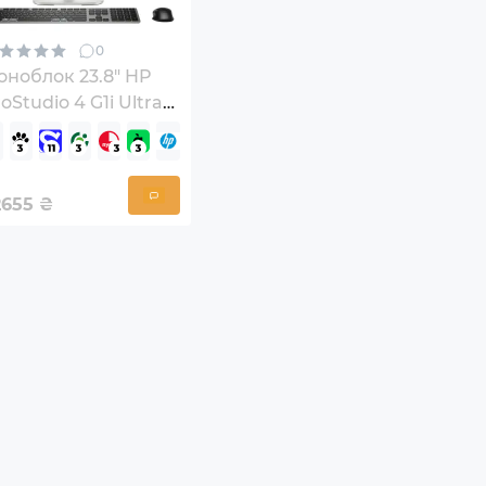
0
оноблок 23.8" HP
oStudio 4 G1i Ultra5
C8AB4ET)
2655
₴