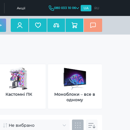
080 033 10 06
Акції
UA
RU
Кастомні ПК
Моноблоки – все в
Неттопи –
одному
Не вибрано