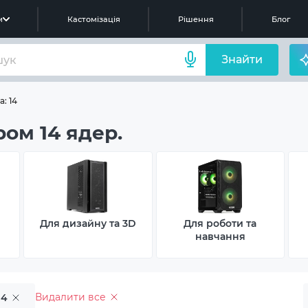
м
Кастомізація
Рішення
Блог
Знайти
: 14
ом 14 ядер.
Для дизайну та 3D
Для роботи та
навчання
Видалити все
14