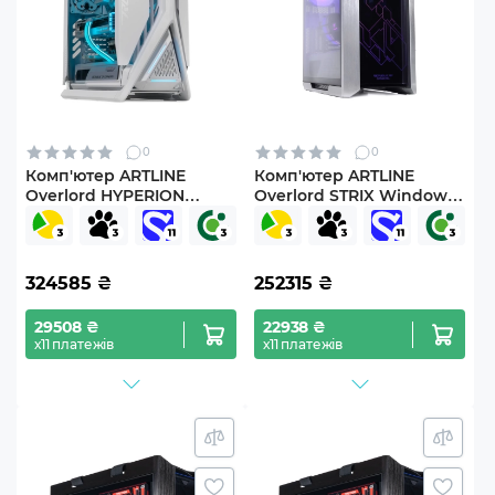
0
0
Комп'ютер ARTLINE
Комп'ютер ARTLINE
Overlord HYPERION
Overlord STRIX Windows
Windows 11 Pro
11 Pro (STRIXv162Win)
(Hyperionv69Win)
324585
₴
252315
₴
29508 ₴
22938 ₴
х11 платежів
х11 платежів