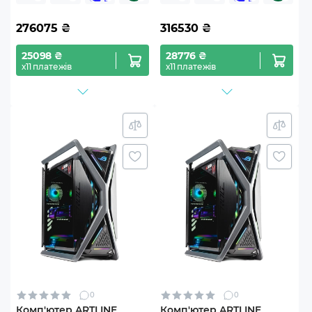
276075
₴
316530
₴
25098 ₴
28776 ₴
х11 платежів
х11 платежів
0
0
Комп'ютер ARTLINE
Комп'ютер ARTLINE