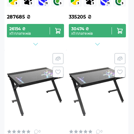
(DESKv01Win)
(DESKv02Win)
287685
₴
335205
₴
26154 ₴
30474 ₴
х11 платежів
х11 платежів
0
0