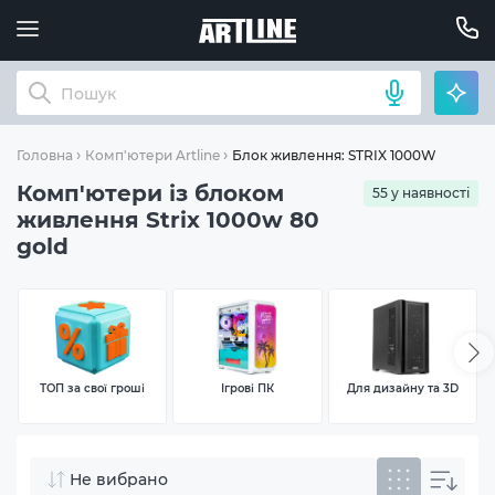
Блок живлення: STRIX 1000W 80+ Gol
Головна
Комп'ютери Artline
Комп'ютери із блоком
55 у наявності
живлення Strix 1000w 80
gold
ТОП за свої гроші
Ігрові ПК
Для дизайну та 3D
Не вибрано