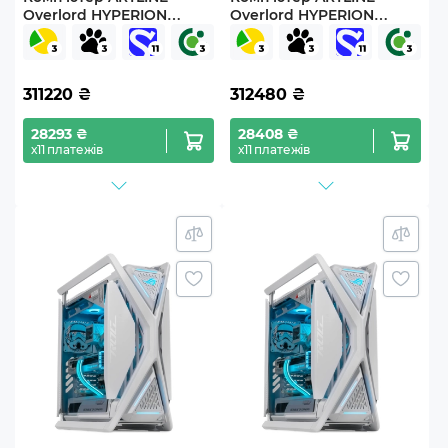
Overlord HYPERION
Overlord HYPERION
Windows 11 Pro
Windows 11 Pro
(Hyperionv52Win)
(Hyperionv57Win)
311220
₴
312480
₴
28293 ₴
28408 ₴
х11 платежів
х11 платежів