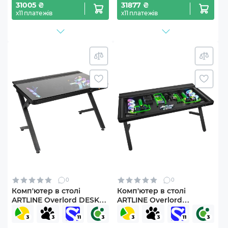
31005 ₴
31877 ₴
х11 платежів
х11 платежів
0
0
Комп'ютер в столі
Комп'ютер в столі
ARTLINE Overlord DESK
ARTLINE Overlord
Windows 11 Pro
DESKPro Windows 11 Pro
(DESKv18Win)
(DESKProv10Win)