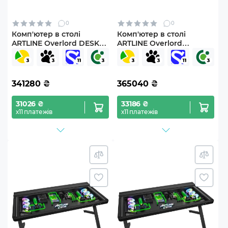
0
0
Комп'ютер в столі
Комп'ютер в столі
ARTLINE Overlord DESK
ARTLINE Overlord
Windows 11 Pro
DESKPro Windows 11 Pro
(DESKv19Win)
(DESKProv01Win)
341280
₴
365040
₴
31026 ₴
33186 ₴
х11 платежів
х11 платежів