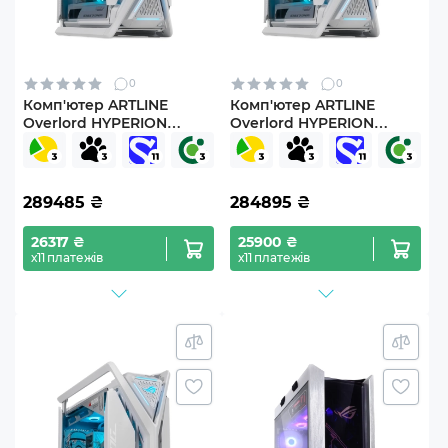
0
0
Комп'ютер ARTLINE
Комп'ютер ARTLINE
Overlord HYPERION
Overlord HYPERION
Windows 11 Pro
Windows 11 Pro
(Hyperionv61Win)
(Hyperionv65Win)
289485
₴
284895
₴
26317 ₴
25900 ₴
х11 платежів
х11 платежів