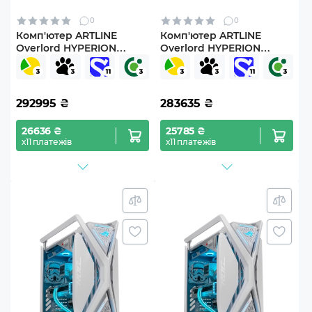
0
0
Комп'ютер ARTLINE
Комп'ютер ARTLINE
Overlord HYPERION
Overlord HYPERION
Windows 11 Pro
Windows 11 Pro
(Hyperionv59Win)
(Hyperionv60Win)
292995
₴
283635
₴
26636 ₴
25785 ₴
х11 платежів
х11 платежів