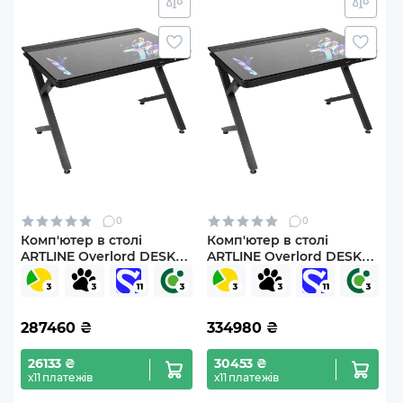
0
0
Комп'ютер в столі
Комп'ютер в столі
ARTLINE Overlord DESK
ARTLINE Overlord DESK
Windows 11 Pro
Windows 11 Pro
(DESKv05Win)
(DESKv06Win)
287460
₴
334980
₴
26133 ₴
30453 ₴
х11 платежів
х11 платежів