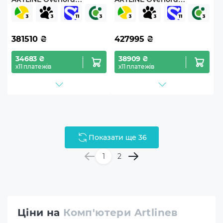
DESKPro Windows 11 Pro
DESKPro Windows 11 Pro
(DESKProv14Win)
(DESKProv15Win)
381510
₴
427995
₴
34683 ₴
38909 ₴
х11 платежів
х11 платежів
Показати ще 36
1
2
Ціни на
Комп'ютери Artlineв