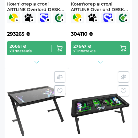
Комп'ютер в столі
Комп'ютер в столі
ARTLINE Overlord DESK
ARTLINE Overlord DESK
Windows 11 Pro
Windows 11 Pro
(DESKv09Win)
(DESKv14Win)
293265
₴
304110
₴
26661 ₴
27647 ₴
х11 платежів
х11 платежів