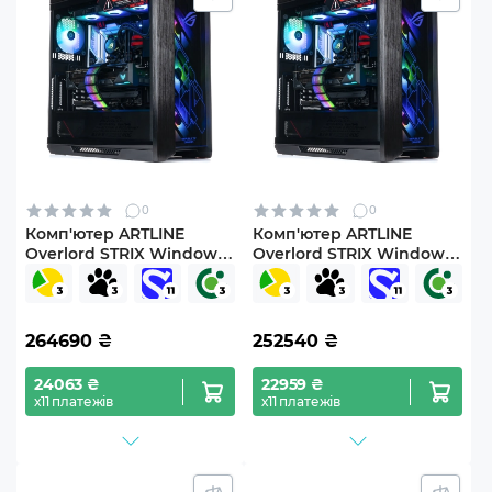
0
0
Комп'ютер ARTLINE
Комп'ютер ARTLINE
Overlord STRIX Windows
Overlord STRIX Windows
11 Pro (STRIXv173Win)
11 Pro (STRIXv175Win)
264690
₴
252540
₴
24063 ₴
22959 ₴
х11 платежів
х11 платежів