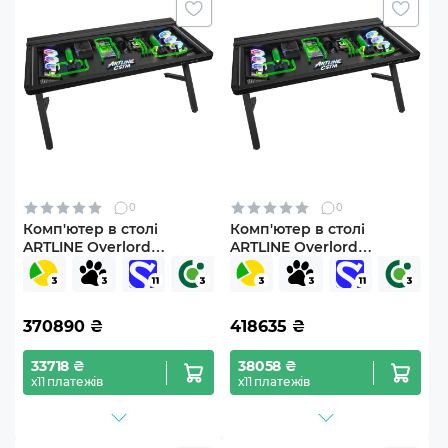
0
0
Комп'ютер в столі
Комп'ютер в столі
ARTLINE Overlord
ARTLINE Overlord
DESKPro Windows 11 Pro
DESKPro Windows 11 Pro
(DESKProv18Win)
(DESKProv19Win)
370890
₴
418635
₴
33718 ₴
38058 ₴
х11 платежів
х11 платежів