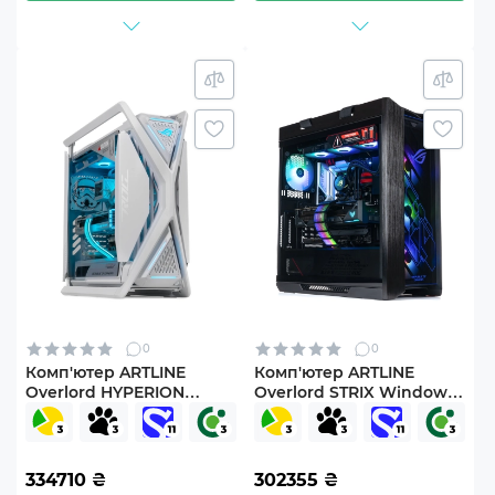
0
0
Комп'ютер ARTLINE
Комп'ютер ARTLINE
Overlord HYPERION
Overlord STRIX Windows
Windows 11 Pro
11 Pro (STRIXv183Win)
(HYPERIONv81Win)
334710
₴
302355
₴