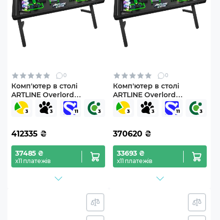
0
0
Комп'ютер в столі
Комп'ютер в столі
ARTLINE Overlord
ARTLINE Overlord
DESKPro Windows 11 Pro
DESKPro Windows 11 Pro
(DESKProv06Win)
(DESKProv09Win)
412335
₴
370620
₴
37485 ₴
33693 ₴
х11 платежів
х11 платежів