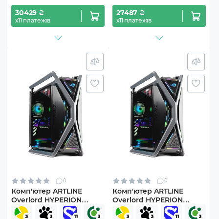
30429 ₴
27487 ₴
х11 платежів
х11 платежів
0
0
Комп'ютер ARTLINE
Комп'ютер ARTLINE
Overlord HYPERION
Overlord HYPERION
Windows 11 Pro
Windows 11 Pro
(Hyperionv44Win)
(Hyperionv51Win)