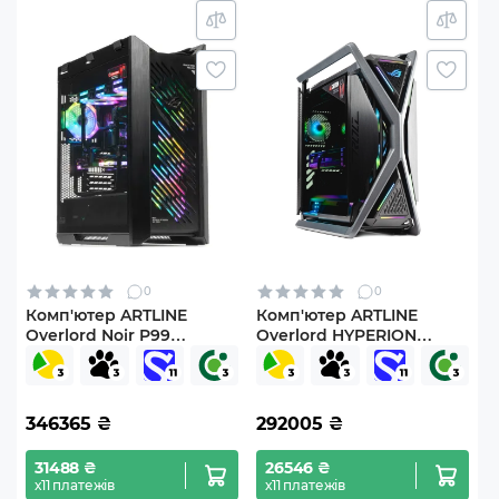
0
0
Комп'ютер ARTLINE
Комп'ютер ARTLINE
Overlord Noir P99
Overlord HYPERION
Windows 11 Pro
Windows 11 Pro
(P99v115Win)
(HYPERIONv75Win)
346365
₴
292005
₴
31488 ₴
26546 ₴
х11 платежів
х11 платежів