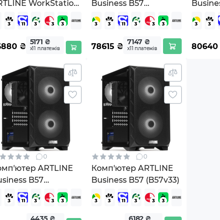
RTLINE WorkStation
Business B57
Busine
52 (W52v24)
Windows 11 Pro
Window
(B57v34Win)
(B57v3
5171 ₴
7147 ₴
6880
₴
78615
₴
80640
х11 платежів
х11 платежів
0
0
омп'ютер ARTLINE
Комп'ютер ARTLINE
siness B57
Business B57 (B57v33)
ndows 11 Pro
57v31Win)
4435 ₴
6182 ₴