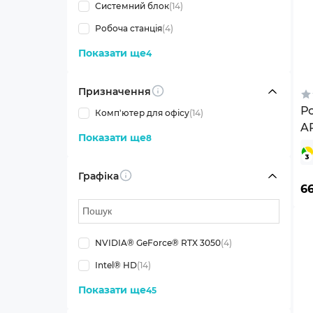
Системний блок
(14)
Робоча станція
(4)
Показати ще
4
Призначення
Info
Ро
Комп'ютер для офісу
(14)
A
Показати ще
8
W
Графіка
Info
6
NVIDIA® GeForce® RTX 3050
(4)
Intel® HD
(14)
Показати ще
45