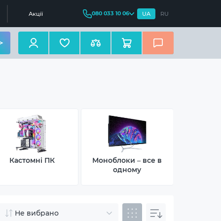
080 033 10 06
Акції
UA
RU
Кастомні ПК
Моноблоки – все в
Неттопи –
одному
Не вибрано