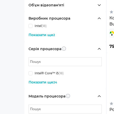
Об'єм відеопам'яті
К
Виробник процесора
Bu
Intel
(18)
Wi
Показати ще
2
(
7
Серія процесора
Info
Intel® Core™ i5
(18)
Показати ще
24
Модель процесора
Info
Ро