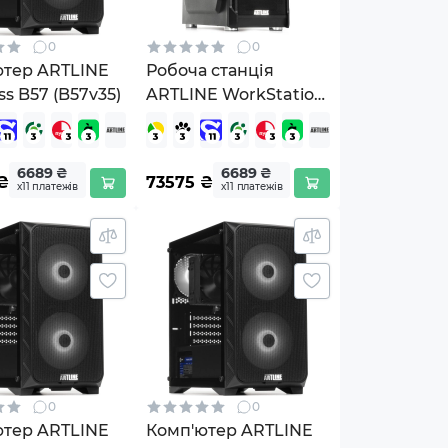
0
0
ютер ARTLINE
Робоча станція
ss B57 (B57v35)
ARTLINE WorkStation
W52 Windows 11 Pro
(W52v25Win)
6689 ₴
6689 ₴
₴
73575
₴
х11 платежів
х11 платежів
0
0
ютер ARTLINE
Комп'ютер ARTLINE