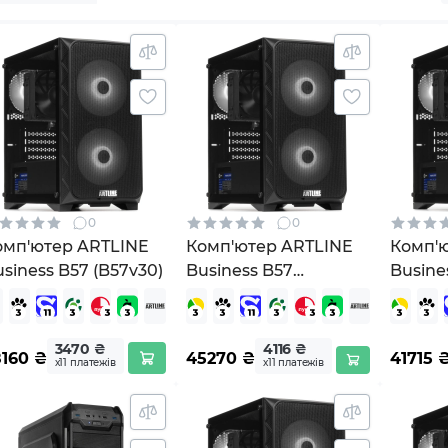
0
0
омп'ютер ARTLINE
Комп'ютер ARTLINE
Комп'
siness B57 (B57v30)
Business B57
Busine
Windows 11 Pro
(B57v30Win)
3470 ₴
4116 ₴
8160
₴
45270
₴
41715
х11 платежів
х11 платежів