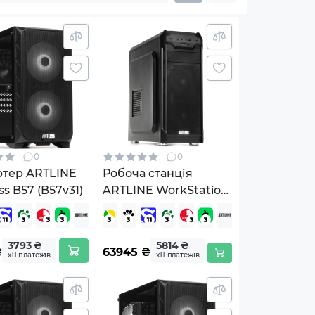
0
0
ютер ARTLINE
Робоча станція
ss B57 (B57v31)
ARTLINE WorkStation
W52 Windows 11 Pro
(W52v24Win)
3793 ₴
5814 ₴
₴
63945
₴
х11 платежів
х11 платежів