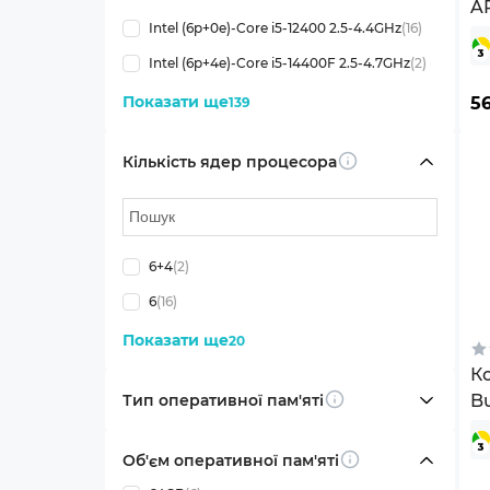
A
Intel (6p+0e)-Core i5-12400 2.5-4.4GHz
(16)
W
Intel (6p+4e)-Core i5-14400F 2.5-4.7GHz
(2)
Показати ще
5
139
Кількість ядер процесора
Info
6+4
(2)
6
(16)
Показати ще
20
К
Тип оперативної пам'яті
Bu
Info
Wi
(B
Об'єм оперативної пам'яті
Info