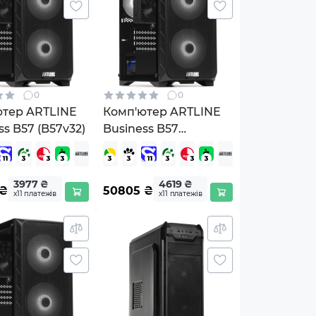
0
0
ютер ARTLINE
Комп'ютер ARTLINE
ss B57 (B57v32)
Business B57
Windows 11 Pro
(B57v32Win)
3977 ₴
4619 ₴
₴
50805
₴
х11 платежів
х11 платежів