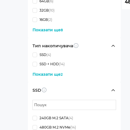
64GB
(6)
4
32GB
(10)
16GB
(2)
Показати ще
8
Тип накопичувача
Info
SSD
(4)
SSD + HDD
(14)
Показати ще
2
SSD
Info
240GB M.2 SATA
(4)
480GB M.2 NVMe
(14)