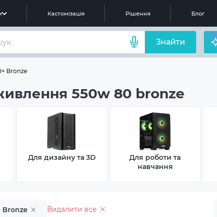
м
Кастомізація
Рішення
Блог
Знайти
+ Bronze
живлення 550w 80 bronze
Для дизайну та 3D
Для роботи та
навчання
Видалити все
 Bronze