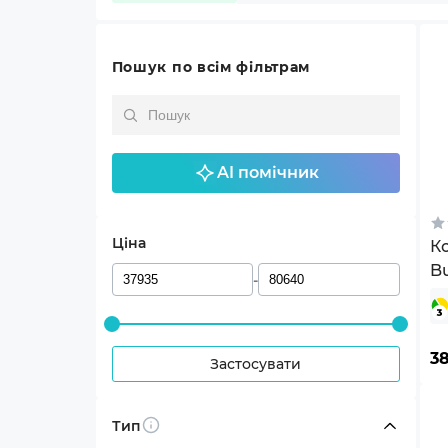
Пошук по всім фільтрам
AI помічник
Ціна
К
Bu
-
3
Застосувати
Тип
Info