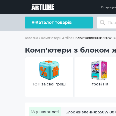
Покупця
Каталог товарів
Блок живлення: 550W 80
Головна
Комп'ютери Artline
Комп'ютери з блоком 
ТОП за свої гроші
Ігрові ПК
18 у наявності
Блок живлення:
550W 80+