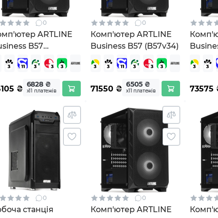
0
0
омп'ютер ARTLINE
Комп'ютер ARTLINE
Комп'
siness B57
Business B57 (B57v34)
Busine
ndows 11 Pro
B57v33Win)
6828 ₴
6505 ₴
5105
₴
71550
₴
73575
х11 платежів
х11 платежів
0
0
боча станція
Комп'ютер ARTLINE
Комп'