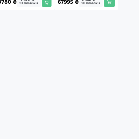
8780
₴
67995
₴
х11 платежів
х11 платежів