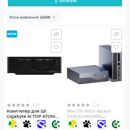
Фільтри
Блок живлення:
240W
0
0
Комп'ютер для ШІ
Міні ПК ASUS Ascent
Gigabyte AI TOP ATOM
GX10-GG0003BN
(ATAGB10-9001)
(90MS0371-M00030)