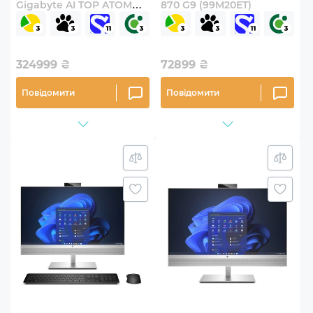
Gigabyte AI TOP ATOM
870 G9 (99M20ET)
(ATAGB10-9000)
324999
₴
72899
₴
Повідомити
Повідомити