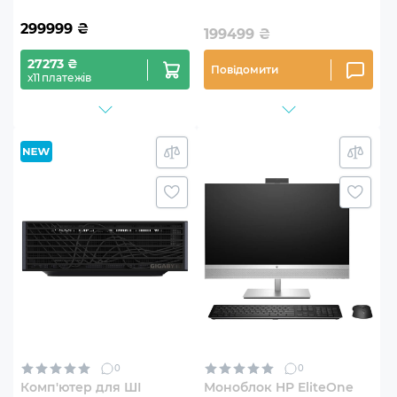
299999
₴
199499
₴
27273 ₴
Повідомити
х11 платежів
0
0
Комп'ютер для ШІ
Моноблок HP EliteOne