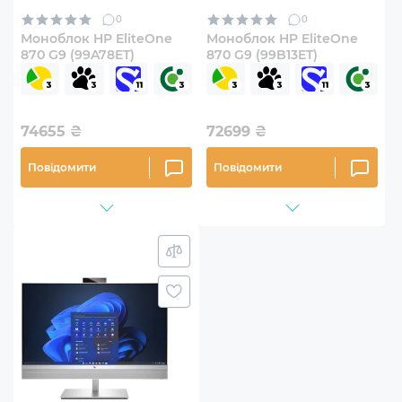
0
0
Моноблок HP EliteOne
Моноблок HP EliteOne
870 G9 (99A78ET)
870 G9 (99B13ET)
74655
₴
72699
₴
Повідомити
Повідомити