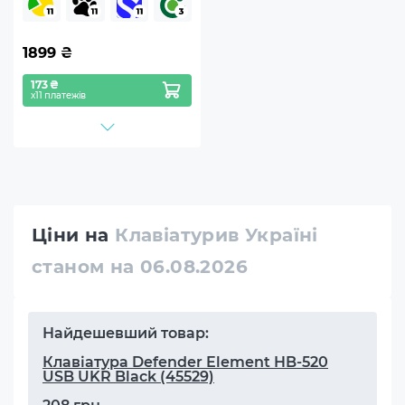
1899
₴
173 ₴
х11 платежів
Ціни на
Клавіатурив Україні
станом на 06.08.2026
Найдешевший товар:
Клавіатура Defender Element HB-520
USB UKR Black (45529)