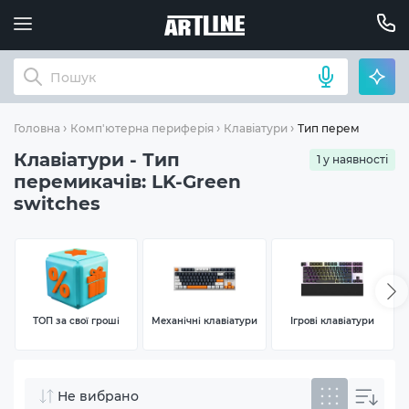
Тип перемикачів: L
Головна
Комп'ютерна периферія
Клавіатури
Клавіатури - Тип
1 у наявності
перемикачів: LK-Green
switches
ТОП за свої гроші
Механічні клавіатури
Ігрові клавіатури
Не вибрано