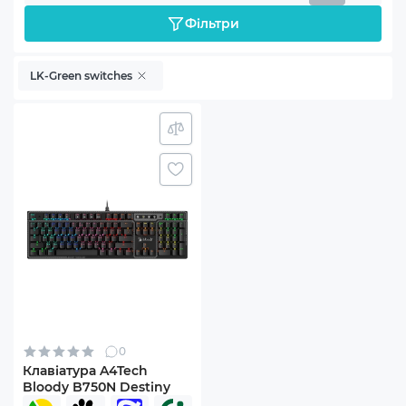
Фільтри
LK-Green switches
0
Клавіатура A4Tech
Bloody B750N Destiny