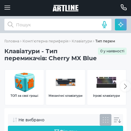
Тип перемикачів: C
Головна
Комп'ютерна периферія
Клавіатури
Клавіатури - Тип
0 у наявності
перемикачів: Cherry MX Blue
ТОП за свої гроші
Механічні клавіатури
Ігрові клавіатури
Не вибрано