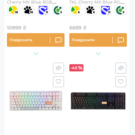
Cherry MX Blue RGB
TKL Cherry MX Blue RGB
White UA (DKON2108ST-
Black UA (DKON2187ST-
CUAPXPWWWSC1)
CUAPXCLAWSC1)
10999
₴
6699
₴
Повідомити
Повідомити
-46