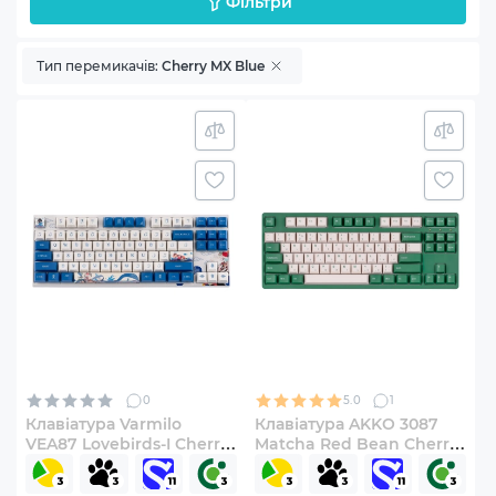
Фільтри
Тип перемикачів:
Cherry MX Blue
0
5.0
1
Клавіатура Varmilo
Клавіатура AKKO 3087
VEA87 Lovebirds-I Cherry
Matcha Red Bean Cherry
MX Blue
MX Blue RU Green
(A23A002A1A0A01A003)
(A3087_MA_CBL)