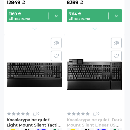
12849
₴
8399
₴
1169 ₴
764 ₴
х11 платежів
х11 платежів
0
0
Клавіатура be quiet!
Клавіатура be quiet! Dark
Light Mount Silent Tactile
Mount Silent Linear US