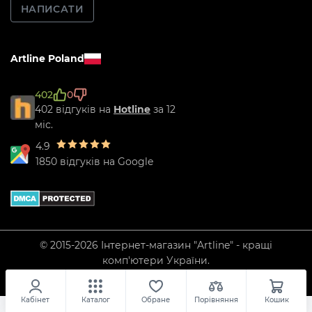
НАПИСАТИ
Artline Poland
402
0
402 відгуків на
Hotline
за 12
міс.
4.9
1850 відгуків на Google
© 2015-2026 Інтернет-магазин "Artline" - кращі
комп'ютери України.
Кабінет
Каталог
Обране
Порівняння
Кошик