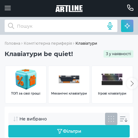
Клавіатури
Головна
Комп'ютерна периферія
Клавіатури be quiet!
3 у наявності
ТОП за свої гроші
Механічні клавіатури
Ігрові клавіатури
Не вибрано
Фільтри