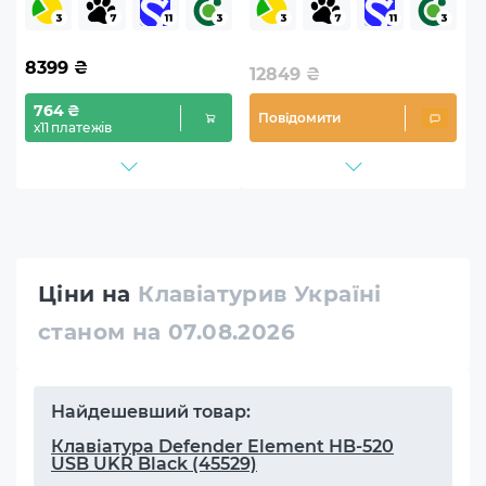
US (BT004US)
(BT001US)
8399
₴
12849
₴
764 ₴
Повідомити
х11 платежів
Ціни на
Клавіатурив Україні
станом на 07.08.2026
Найдешевший товар:
Клавіатура Defender Element HB-520
USB UKR Black (45529)