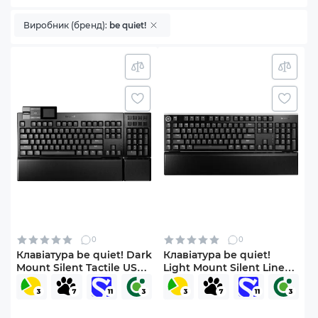
Виробник (бренд):
be quiet!
0
0
Клавіатура be quiet! Dark
Клавіатура be quiet!
Mount Silent Tactile US
Light Mount Silent Linear
(BT002US)
US (BT003US)