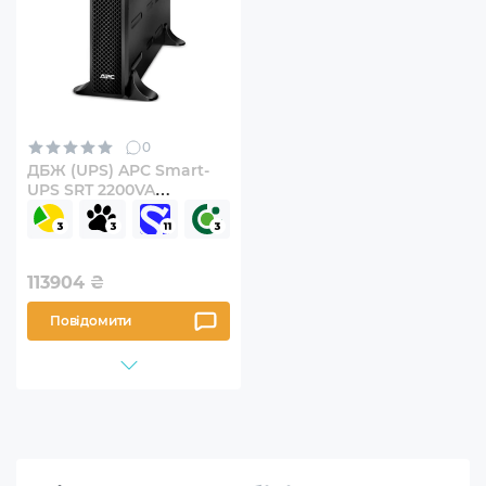
0
ДБЖ (UPS) APC Smart-
UPS SRT 2200VA
(SRT2200XLI)
113904
₴
Повідомити