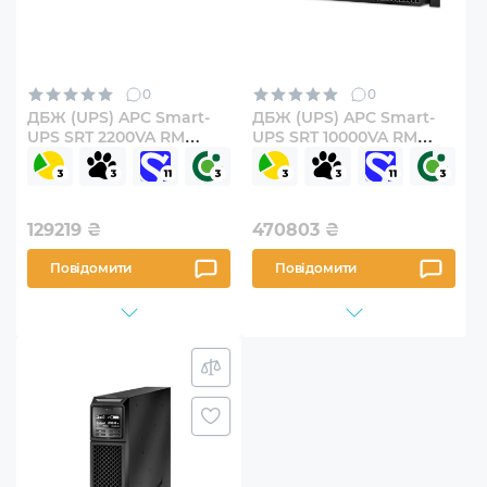
0
0
ДБЖ (UPS) APC Smart-
ДБЖ (UPS) APC Smart-
UPS SRT 2200VA RM
UPS SRT 10000VA RM
(SRT2200RMXLI)
(SRT10KRMXLI)
129219
₴
470803
₴
Повідомити
Повідомити