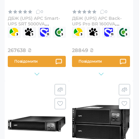
0
0
ДБЖ (UPS) APC Smart-
ДБЖ (UPS) APC Back-
UPS SRT 5000VA
UPS Pro BR 1600VA
(SRT5KXLI)
(BR1600SI)
267638
₴
28849
₴
Повідомити
Повідомити