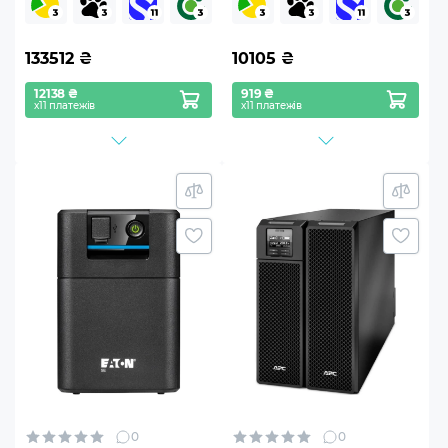
133512
₴
10105
₴
12138 ₴
919 ₴
х11 платежів
х11 платежів
0
0