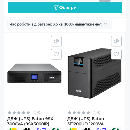
Фільтри
Час роботи від батареї:
3.5 хв (100% навантаження)
0
0
ДБЖ (UPS) Eaton 9SX
ДБЖ (UPS) Eaton
3000VA (9SX3000IR)
5E1200UD 1200VA
(5E1200UD)