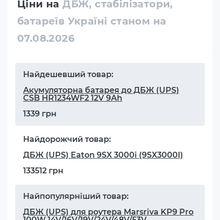
Ціни на
ДБЖ, стабілізатори,
батареїв Україні станом на
07.08.2026
Найдешевший товар:
Акумуляторна батарея до ДБЖ (UPS)
CSB HR1234WF2 12V 9Ah
1339 грн
Найдорожчий товар:
ДБЖ (UPS) Eaton 9SX 3000i (9SX3000I)
133512 грн
Найпопулярніший товар:
ДБЖ (UPS) для роутера Marsriva KP9 Pro
100W 14V/16V/19V/24V/48V/53V