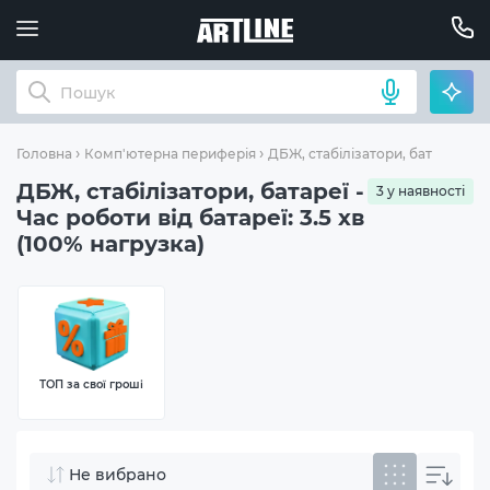
Ча
Головна
Комп'ютерна периферія
ДБЖ, стабілізатори, батареї
ДБЖ, стабілізатори, батареї -
3 у наявності
Час роботи від батареї: 3.5 хв
(100% нагрузка)
ТОП за свої гроші
Не вибрано