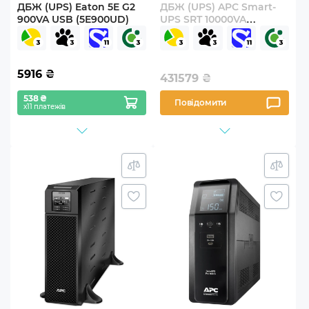
ДБЖ (UPS) Eaton 5E G2
ДБЖ (UPS) APC Smart-
900VA USB (5E900UD)
UPS SRT 10000VA
(SRT10KXLI)
5916
₴
431579
₴
538 ₴
Повідомити
х11 платежів