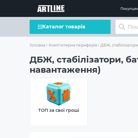
Покупця
Каталог товарів
Головна
Комп'ютерна периферія
ДБЖ, стабілізатори
ДБЖ, стабілізатори, бат
навантаження)
ТОП за свої гроші