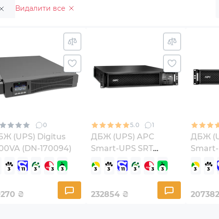
Видалити все
0
5.0
1
Ж (UPS) Digitus
ДБЖ (UPS) APC
ДБЖ (
00VA (DN-170094)
Smart-UPS SRT
Smart
3000VA RM-NC
3000V
(SRT3000RMXLI-NC)
(SRT3
9270
₴
232854
₴
20738