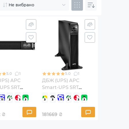
Не вибрано
5.0
1
5.0
1
UPS) APC
ДБЖ (UPS) APC
-UPS SRT
Smart-UPS SRT
A RM
3000VA (SRT3000XLI)
000RMXLI)
2
₴
181669
₴