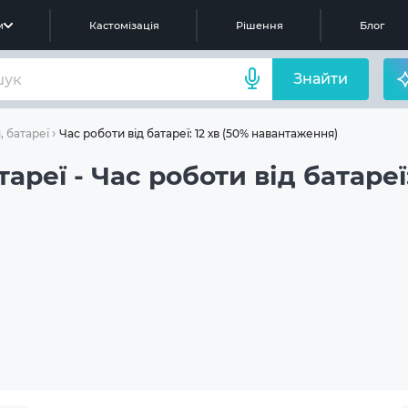
м
Кастомізація
Рішення
Блог
Знайти
Час роботи від батареї: 12 хв (50% навантаження)
, батареї
ареї - Час роботи від батареї: