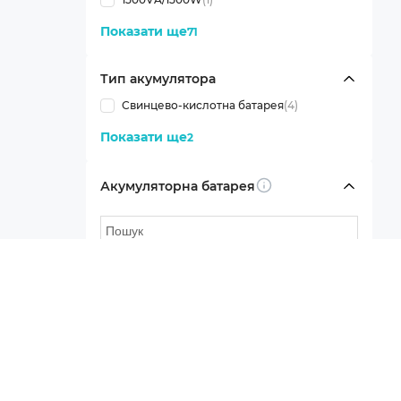
Показати ще
71
Тип акумулятора
Свинцево-кислотна батарея
(4)
Показати ще
2
Акумуляторна батарея
Info
3 x 12V 9Ah
(1)
8 x 12V 5Ah
(3)
Показати ще
47
Напруга батареї
Info