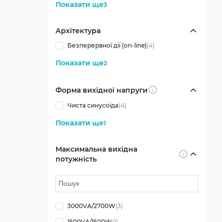
Показати ще
3
Архітектура
Безперервної дії (on-line)
(4)
Показати ще
2
Форма вихідної напруги
Info
Чиста синусоїда
(4)
Показати ще
1
Максимальна вихідна
Info
потужність
3000VA/2700W
(3)
1500VA/1500W
(1)