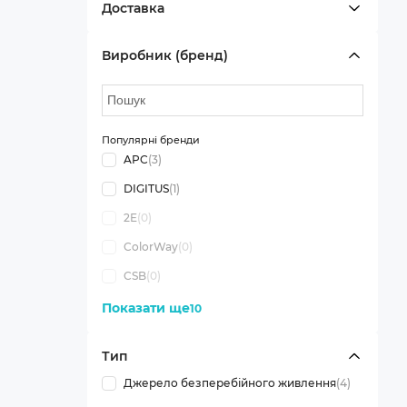
Доставка
Виробник (бренд)
Популярні бренди
APC
(3)
DIGITUS
(1)
2E
(0)
ColorWay
(0)
CSB
(0)
Показати ще
10
Тип
Джерело безперебійного живлення
(4)