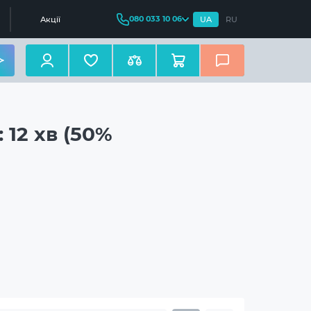
080 033 10 06
Акції
UA
RU
 12 хв (50%