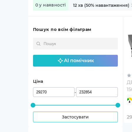
0 у наявності
12 хв (50% навантаження)
Пошук по всім фільтрам
AI помічник
Ціна
ДБ
15
-
Застосувати
2