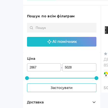
Пошук по всім фільтрам
AI помічник
Ціна
Д
85
-
Застосувати
5
Доставка