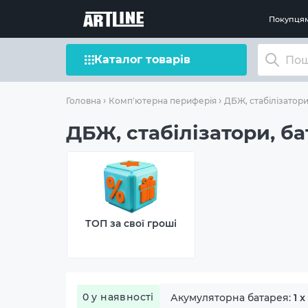
Покупця
Каталог товарів
Головна
Комп'ютерна периферія
ДБЖ, стабілізатори
ДБЖ, стабілізатори, ба
ТОП за свої гроші
0 у наявності
Акумуляторна батарея:
1 x