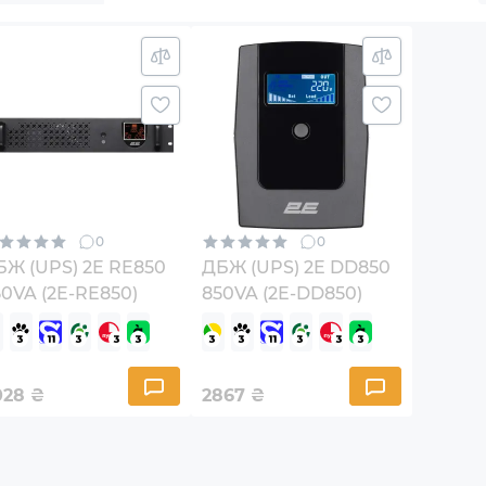
0
0
БЖ (UPS) 2E RE850
ДБЖ (UPS) 2E DD850
0VA (2E-RE850)
850VA (2E-DD850)
028
₴
2867
₴