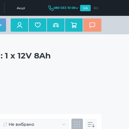
080 033 10 06
Акції
UA
RU
 1 x 12V 8Ah
Не вибрано