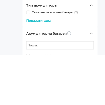
Тип акумулятора
Свинцево-кислотна батарея
(2)
Показати ще
2
Акумуляторна батарея
Info
1 x 12V 7Ah
(16)
6 x 12V 7Ah
(2)
1 x 12V 8Ah
(2)
2 x 12V 8Ah
(3)
16 x 12V 7Ah
(3)
1 x 12V
(1)
2 x 12V
(2)