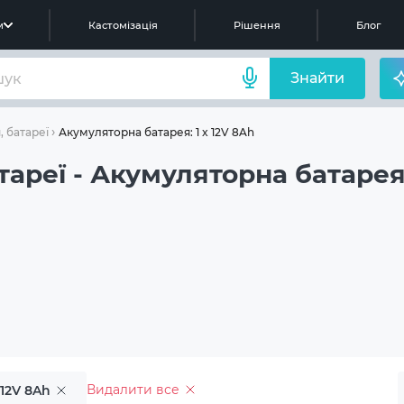
м
Кастомізація
Рішення
Блог
Знайти
Акумуляторна батарея: 1 x 12V 8Ah
, батареї
тареї - Акумуляторна батарея:
Видалити все
 12V 8Ah