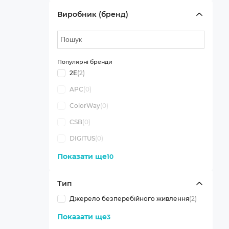
Виробник (бренд)
Популярні бренди
2E
(2)
APC
(0)
ColorWay
(0)
CSB
(0)
DIGITUS
(0)
Показати ще
10
Тип
Джерело безперебійного живлення
(2)
Показати ще
3