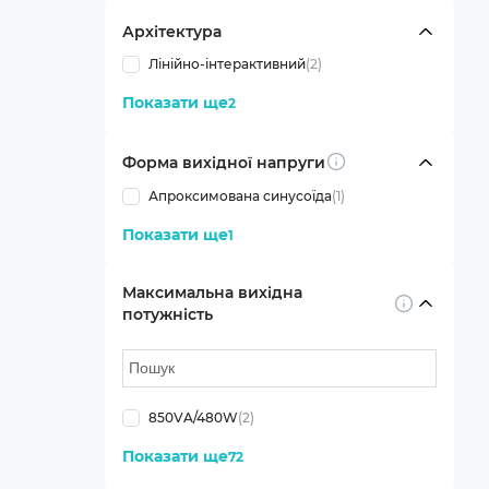
Архітектура
Лінійно-інтерактивний
(2)
Показати ще
2
Форма вихідної напруги
Info
Апроксимована синусоїда
(1)
Показати ще
1
Максимальна вихідна
Info
потужність
850VA/480W
(2)
Показати ще
72