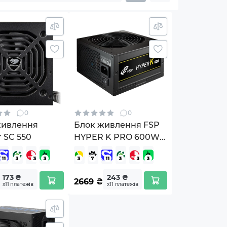
0
0
живлення
Блок живлення FSP
 SC 550
HYPER K PRO 600W
(HK-600) Retail Box
173 ₴
243 ₴
2669
₴
х11 платежів
х11 платежів