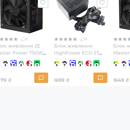
0
0
лок живлення 2E
Блок живлення
Блок 
aster Power 750W
HighPower ECO ST
Maste
2E-MP750-120APFC)
600W (HPE-600ST-
(2E-MP
B12S)
079
₴
1699
₴
1649
₴