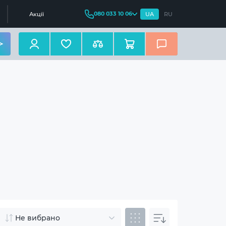
080 033 10 06
Акції
UA
RU
Не вибрано