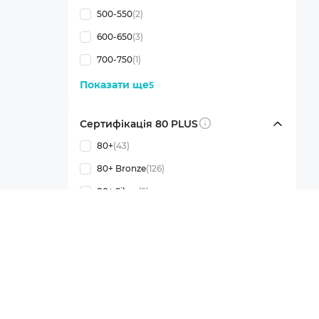
500-550
(2)
600-650
(3)
700-750
(1)
Показати ще
5
Сертифікація 80 PLUS
Info
80+
(43)
80+ Bronze
(126)
80+ Silver
(5)
80+ Gold
(245)
80+ Platinum
(80)
80+ Titanium
(14)
80+ White
(7)