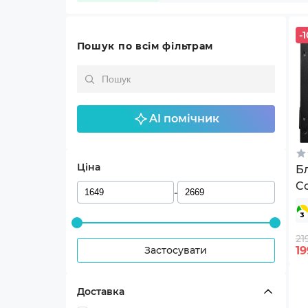
-1
Пошук по всім фільтрам
AI помічник
Ціна
Б
C
-
21
Застосувати
19
Доставка