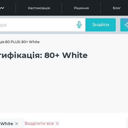
м
Кастомізація
Рішення
Блог
Знайти
ія 80 PLUS: 80+ White
ифікація: 80+ White
Видалити все
 White