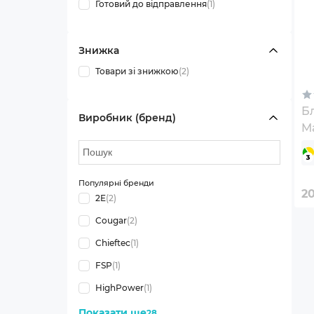
Готовий до відправлення
(1)
Знижка
Товари зі знижкою
(2)
Б
Виробник (бренд)
M
(
Популярні бренди
2
2E
(2)
Cougar
(2)
Chieftec
(1)
FSP
(1)
HighPower
(1)
Показати ще
28