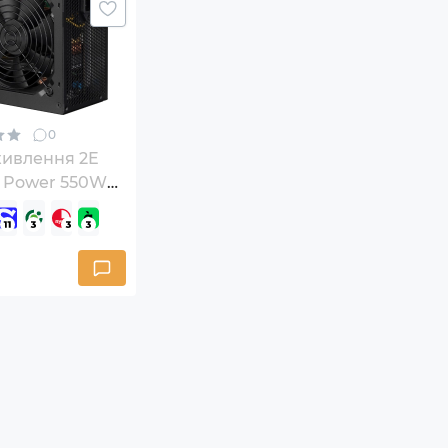
0
живлення 2E
r Power 550W
550-120APFC)