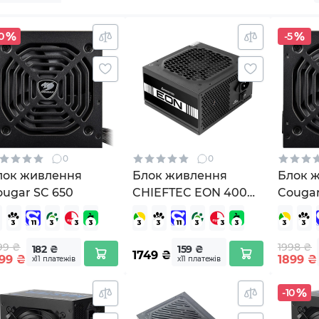
0
-5
0
0
лок живлення
Блок живлення
Блок 
ougar SC 650
CHIEFTEC EON 400W
Cougar
(ZPU-400S)
99 ₴
1998 ₴
182 ₴
159 ₴
1749
₴
99
₴
1899
₴
х11 платежів
х11 платежів
-10