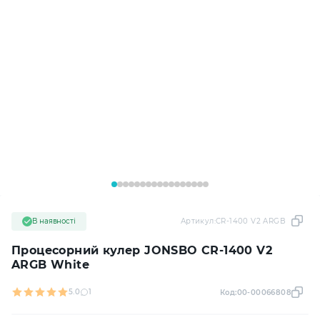
В наявності
Артикул:
CR-1400 V2 ARGB White
Процесорний кулер JONSBO CR-1400 V2
ARGB White
5.0
1
Код:
00-00066808