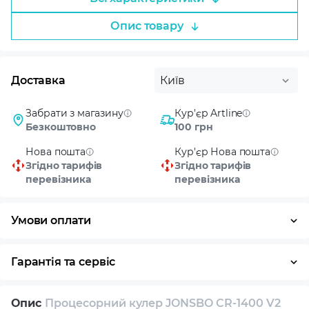
Опис товару
Доставка
Київ
Забрати з магазину
Кур'єр Artline
Безкоштовно
100 грн
Нова пошта
Кур'єр Нова пошта
Згідно тарифів
Згідно тарифів
перевізника
перевізника
Умови оплати
Оплата частинами
Готівка
Кредит
Гарантія та сервіс
Повернення / обмін протягом 14 днів
Опис
Процесорний кулер JONSBO CR-1400 V2