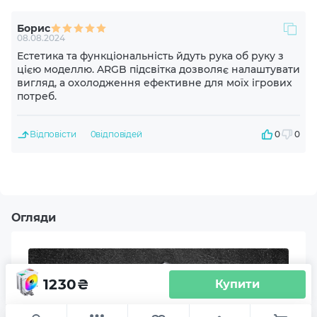
Борис
Габарити компонентів
08.08.2024
Естетика та функціональність йдуть рука об руку з
Вентилятор: 92 x 92 x 25 мм
цією моделлю. ARGB підсвітка дозволяє налаштувати
вигляд, а охолодження ефективне для моїх ігрових
Матеріал радіатора
потреб.
Алюміній
Відповісти
0
відповідей
0
0
Теплові трубки
4 шт.
Кількість вентиляторів
Огляди
1
Діаметр вентиляторів
1230
₴
Купити
92 мм