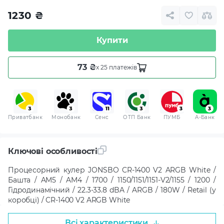
1230
₴
Купити
73 ₴
x 25 платежів
Приватбанк
Монобанк
Сенс
ОТП Банк
ПУМБ
A-Банк
Ключові особливості
Процесорний кулер JONSBO CR-1400 V2 ARGB White /
Башта / AM5 / AM4 / 1700 / 1150/1151/1151-V2/1155 / 1200 /
Гідродинамічний / 22.3-33.8 dBA / ARGB / 180W / Retail (у
коробці) / CR-1400 V2 ARGB White
Всі характеристики