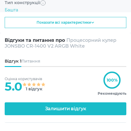
Тип конструкції
для сучасних користувачів, які шукають надійне та
красиве рішення для охолодження своїх комп'ютерних
Башта
систем.
Показати всі характеристики
Сумісний сокет AMD
AM4
Відгуки та питання про
Процесорний кулер
JONSBO CR-1400 V2 ARGB White
AM5
Відгук
1
Питання
Сумісний сокет Intel
1700
Оцінка користувачів
100%
5.0
1 відгук
1200
Рекомендують
1150/1151/1151-V2/1155
Залишити відгук
Висота кулера
133 мм