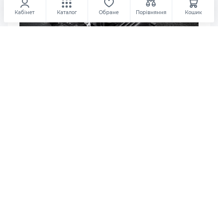
Максимальна TDP
Кабінет
Каталог
Обране
Порівняння
Кошик
180W
Товщина вентилятора
25 мм
#komplektuyushchie
27.03.2026
Кулер для ПК на процесор: як
Повітряний потік вентилятора
вибрати ідеальне охолодження
11.95-38.2 CFM
Процесор – це «мозок» будь-якого комп’ютера, і
в процесі роботи він неминуче виділяє
величезну кількість теплової енергії. Саме тому
Тип підшипника
правильно підібраний кулер для ПК на
Гідродинамічний
процесор є критично важливим компонентом,
від якого залежить не тільки довговічність
Рівень шуму
каменя, а й акустичний комфорт користувача.
22.3-33.8 dBA
Роз'єм підключення
Інші товари категорії
4-pin PWM