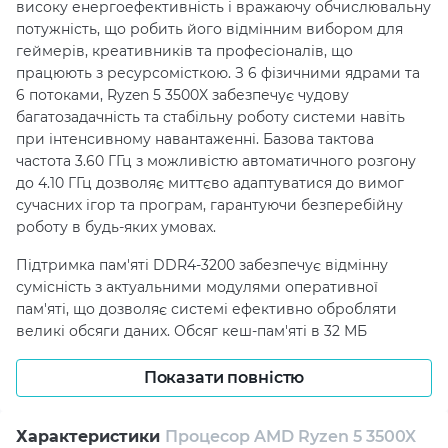
високу енергоефективність і вражаючу обчислювальну
потужність, що робить його відмінним вибором для
геймерів, креативників та професіоналів, що
працюють з ресурсомісткою. З 6 фізичними ядрами та
6 потоками, Ryzen 5 3500X забезпечує чудову
багатозадачність та стабільну роботу системи навіть
при інтенсивному навантаженні. Базова тактова
частота 3.60 ГГц з можливістю автоматичного розгону
до 4.10 ГГц дозволяє миттєво адаптуватися до вимог
сучасних ігор та програм, гарантуючи безперебійну
роботу в будь-яких умовах.
Підтримка пам'яті DDR4-3200 забезпечує відмінну
сумісність з актуальними модулями оперативної
пам'яті, що дозволяє системі ефективно обробляти
великі обсяги даних. Обсяг кеш-пам'яті в 32 МБ
скорочує затримки та прискорює виконання
обчислювальних завдань, що особливо важливо під час
Показати повністю
роботи з багатозадачністю та запуску складних
програм. При цьому тепловий пакет (TDP) всього 65 Вт
Характеристики
Процесор AMD Ryzen 5 3500X
свідчить про низьке енергоспоживання, що позитивно