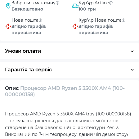
Забрати з магазину
Кур'єр Artline
Безкоштовно
100 грн
Нова пошта
Кур'єр Нова пошта
Згідно тарифів
Згідно тарифів
перевізника
перевізника
Умови оплати
Оплата частинами
Готівка
Кредит
Гарантія та сервіс
Повернення / обмін протягом 14 днів
Опис
Процесор AMD Ryzen 5 3500X AM4 (100-
Власний сервісний центр
Технічна підтримка
000000158)
Консультація
Процесор AMD Ryzen 5 3500X AM4 tray (100-000000158)
– це сучасне рішення для настільних комп'ютерів,
створене на базі революційної архітектури Zen 2.
Виконаний по 7-нм техпроцесу, даний чіп демонструє