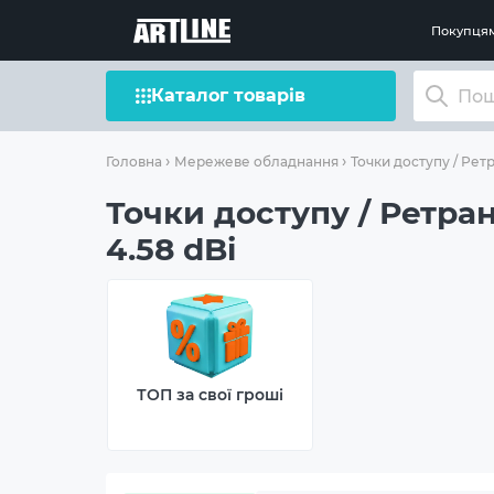
Покупця
Каталог товарів
Головна
Мережеве обладнання
Точки доступу / Рет
Точки доступу / Ретран
4.58 dBi
ТОП за свої гроші