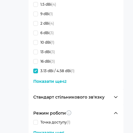
1.5 dBi
(4)
9 dBi
(1)
2 dBi
(4)
6 dBi
(3)
10 dBi
(1)
13 dBi
(3)
16 dBi
(3)
3.13 dBi / 4.58 dBi
(1)
Показати ще
42
Стандарт стільникового зв'язку
Режим роботи
Info
Точка доступу
(1)
Показати ще
6