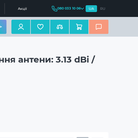
080 033 10 06
Акції
UA
RU
я антени: 3.13 dBi /