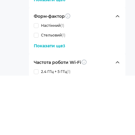
Форм-фактор
Info
Настінний
(1)
Стельовий
(1)
Показати ще
3
Частота роботи Wi-Fi
Info
2.4 ГГц + 5 ГГц
(1)
Показати ще
3
Стандарт зв'язку Wi-Fi
Info
802.11b
(1)
802.11ax
(1)
802.11g
(1)