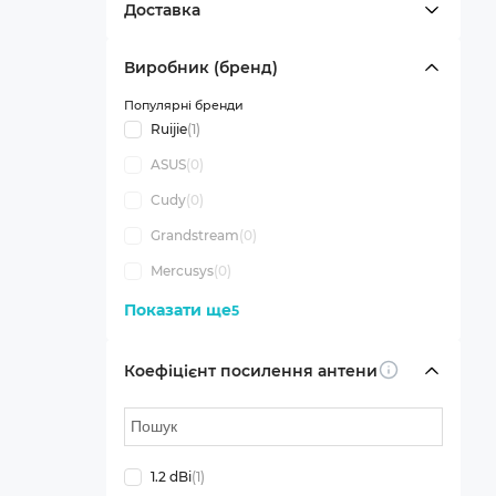
Доставка
Виробник (бренд)
Популярні бренди
Ruijie
(1)
ASUS
(0)
Cudy
(0)
Grandstream
(0)
Mercusys
(0)
Показати ще
5
Коефіцієнт посилення антени
Info
1.2 dBi
(1)