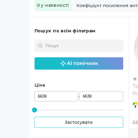
0 у наявності
Коефіцієнт посилення ант
Пошук по всім фільтрам
AI помічник
Ціна
То
Ru
-
R
Застосувати
6