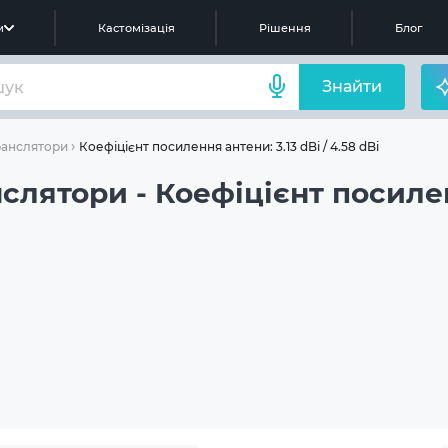
м
Кастомізація
Рішення
Блог
Знайти
Коефіцієнт посилення антени: 3.13 dBi / 4.58 dBi
ранслятори
слятори - Коефіцієнт посиленн