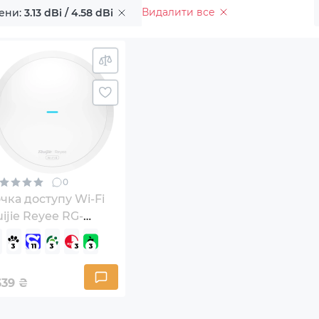
Видалити все
ени:
3.13 dBi / 4.58 dBi
0
чка доступу Wi-Fi
ijie Reyee RG-
AP62
639
₴