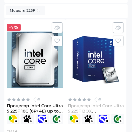
Модель:
225F
-4
0
0
Процесор Intel Core Ultra
Процесор Intel Core Ultra
5 225F 10C (6P+4E) up to
5 225F BOX
4.9 GHz Tray
(BX80768225F)
(AT8076806416)
7245 ₴