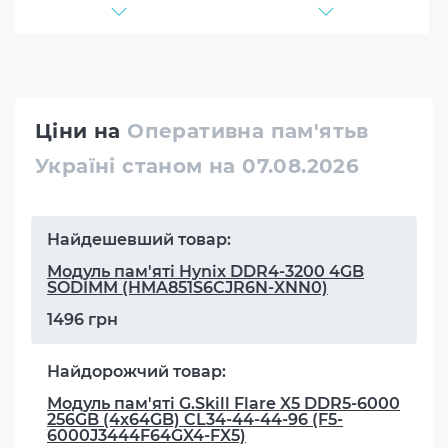
Ціни на
Оперативна пам'ятьв
Україні станом на 07.08.2026
Найдешевший товар:
Модуль пам'яті Hynix DDR4-3200 4GB
SODIMM (HMA851S6CJR6N-XNN0)
1496 грн
Найдорожчий товар:
Модуль пам'яті G.Skill Flare X5 DDR5-6000
256GB (4x64GB) CL34-44-44-96 (F5-
6000J3444F64GX4-FX5)