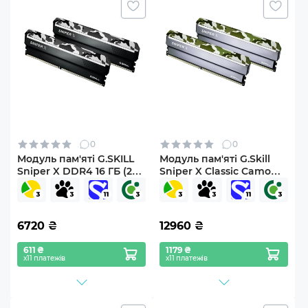
0
0
Модуль пам'яті G.SKILL
Модуль пам'яті G.Skill
Sniper X DDR4 16 ГБ (2x8
Sniper X Classic Camo
ГБ) 3200 МГц CL16 (F4-
DDR4-3200 32GB
3200C16D-16GSXFB)
(2x16GB) CL16-18-18-38
1.35V
6720
₴
12960
₴
611 ₴
1179 ₴
х11 платежів
х11 платежів