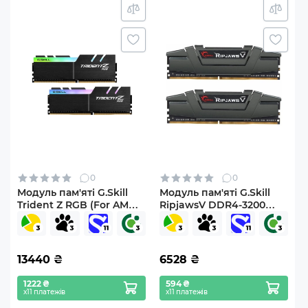
0
0
Модуль пам'яті G.Skill
Модуль пам'яті G.Skill
Trident Z RGB (For AMD)
RipjawsV DDR4-3200
DDR4-3200 CL16-18-18-38
16GB (F4-3200C16D-
1.35V 32GB (2x16GB)
16GVGB)
13440
₴
6528
₴
1222 ₴
594 ₴
х11 платежів
х11 платежів