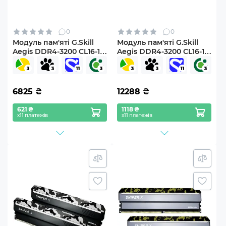
0
0
Модуль пам'яті G.Skill
Модуль пам'яті G.Skill
Aegis DDR4-3200 CL16-18-
Aegis DDR4-3200 CL16-18-
18-38 1.35V 16GB (2x8GB)
18-38 1.35V 32GB (2x16GB)
6825
₴
12288
₴
621 ₴
1118 ₴
х11 платежів
х11 платежів