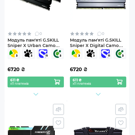
0
0
Модуль пам'яті G.SKILL
Модуль пам'яті G.SKILL
Sniper X Urban Camo
Sniper X Digital Camo
DDR4 16 ГБ (2×8 ГБ) 3200
DDR4 16 ГБ (2×8 ГБ) 3200
МГц CL16 (F4-3200C16D-
МГц CL16 (F4-3200C16D-
16GSXWB)
16GSXKB)
6720
₴
6720
₴
611 ₴
611 ₴
х11 платежів
х11 платежів