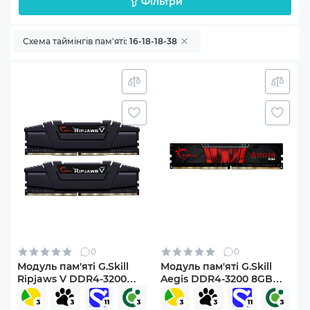
Фільтри
Схема таймінгів пам'яті:
16-18-18-38
0
0
Модуль пам'яті G.Skill
Модуль пам'яті G.Skill
Ripjaws V DDR4-3200
Aegis DDR4-3200 8GB
16GB (F4-3200C16D-
CL16-18-18-38 1.35V
16GVKB)