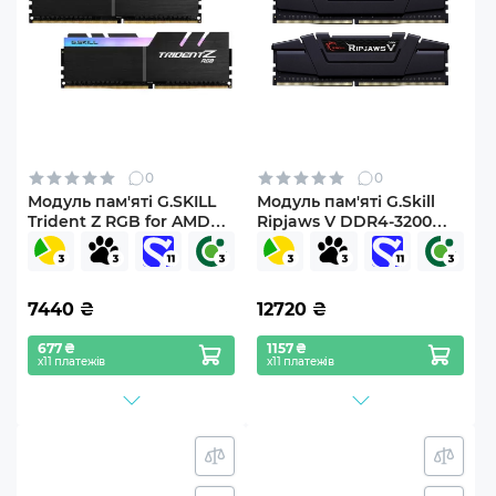
0
0
Модуль пам'яті G.SKILL
Модуль пам'яті G.Skill
Trident Z RGB for AMD
Ripjaws V DDR4-3200
DDR4 16 ГБ (2×8 ГБ) 3200
32GB (2x16GB) CL16-18-18-
МГц CL16 (F4-3200C16D-
38 1.35V
16GTZRX)
7440
₴
12720
₴
677 ₴
1157 ₴
х11 платежів
х11 платежів