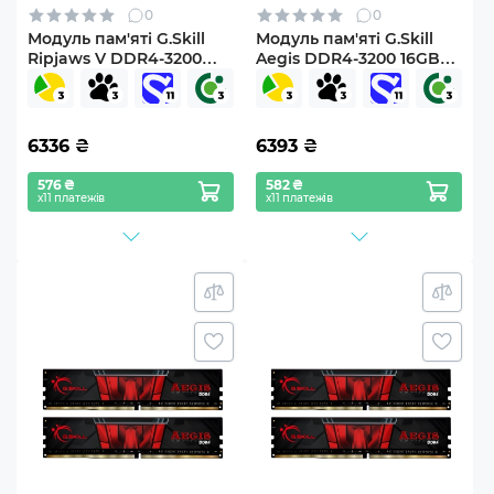
0
0
Модуль пам'яті G.Skill
Модуль пам'яті G.Skill
Ripjaws V DDR4-3200
Aegis DDR4-3200 16GB
16GB (F4-3200C16S-
(F4-3200C16S-16GIS)
16GVK)
6336
₴
6393
₴
576 ₴
582 ₴
х11 платежів
х11 платежів