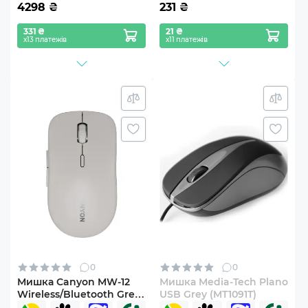
4298
₴
231
₴
331 ₴
21 ₴
х13 платежів
х11 платежів
0
0
Мишка Canyon MW-12
Мишка Media-Tech Plano
Wireless/Bluetooth Grey
USB Grey (MT1091T)
(CNS-CMSW12DG)