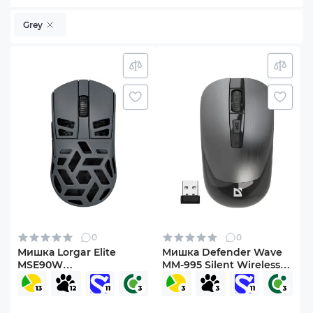
Grey
0
0
Мишка Lorgar Elite
Мишка Defender Wave
MSE90W
MM-995 Silent Wireless
Wireless/Bluetooth Dark
Grey (52993)
Grey (LRG-MSE90W-DG)