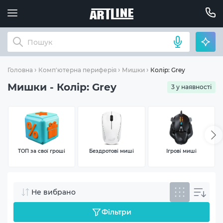
Колір: Grey
Головна
Комп'ютерна периферія
Мишки
Мишки - Колір: Grey
3 у наявності
ТОП за свої гроші
Бездротові миші
Ігрові миші
Не вибрано
Фільтри