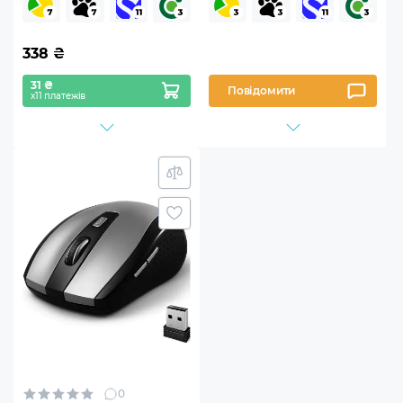
338
₴
31 ₴
Повідомити
х11 платежів
0