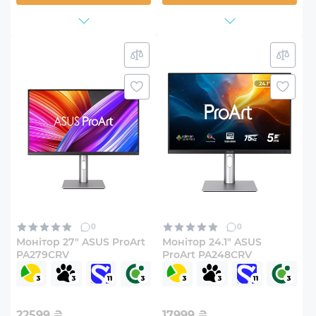
0
0
Монітор 27" ASUS ProArt
Монітор 24.1" ASUS
PA279CRV
ProArt PA248CRV
22599
₴
17999
₴