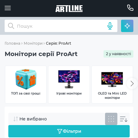
Серія: ProArt
Головна
Монітори
Монітори серії ProArt
2 у наявності
ТОП за свої гроші
Ігрові монітори
OLED та Mini LED
монітори
Не вибрано
Фільтри