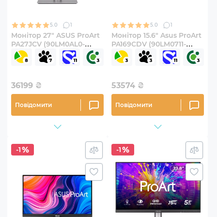
5.0
1
5.0
1
Монітор 27" ASUS ProArt
Монітор 15.6" Asus ProArt
PA27JCV (90LM0AL0-
PA169CDV (90LM0711-
B01K70)
B01I70)
36199
₴
53574
₴
Повідомити
Повідомити
-1
-1