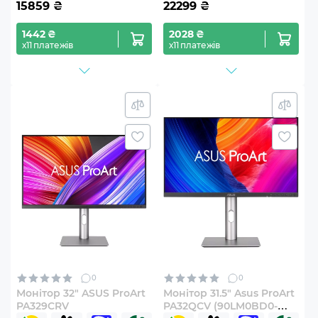
15859
₴
22299
₴
1442 ₴
2028 ₴
х11 платежів
х11 платежів
0
0
Монітор 32" ASUS ProArt
Монітор 31.5" Asus ProArt
PA329CRV
PA32QCV (90LM0BD0-