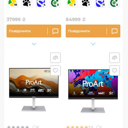
B01K71)
37999
₴
84999
₴
Повідомити
Повідомити
0
5.0
1