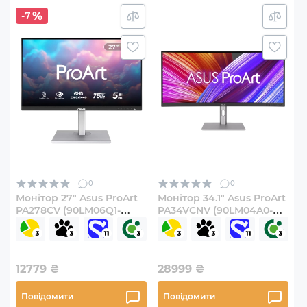
-7
0
0
Монітор 27" Asus ProArt
Монітор 34.1" Asus ProArt
PA278CV (90LM06Q1-
PA34VCNV (90LM04A0-
B02370)
B02370)
12779
₴
28999
₴
Повідомити
Повідомити