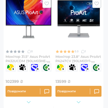
0
5.0
1
Монітор 31.5" Asus ProArt
Монітор 23.8" Asus ProArt
PA32UCDM (90LM03HE-
PA247CV (90LM03Y1-
B01K70)
B02370)
102399
₴
13599
₴
Повідомити
Повідомити