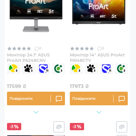
0
0
Монітор 24.1" ASUS
Монітор 14" ASUS ProArt
ProArt PA248CNV
PA148CTV
17599
₴
17973
₴
Повідомити
Повідомити
-3
-3