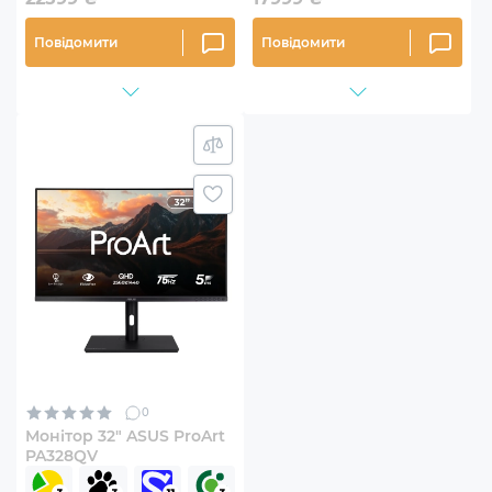
Повідомити
Повідомити
0
Монітор 32" ASUS ProArt
PA328QV