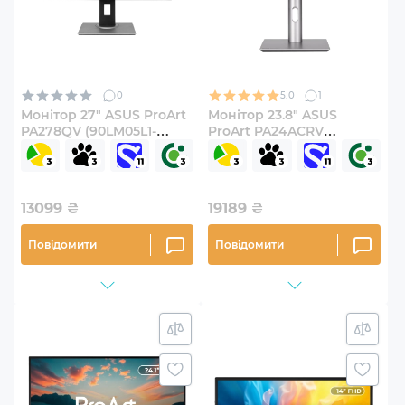
0
5.0
1
Монітор 27" ASUS ProArt
Монітор 23.8" ASUS
PA278QV (90LM05L1-
ProArt PA24ACRV
B03370)
(90LM08Y0-B01M70)
13099
₴
19189
₴
Повідомити
Повідомити