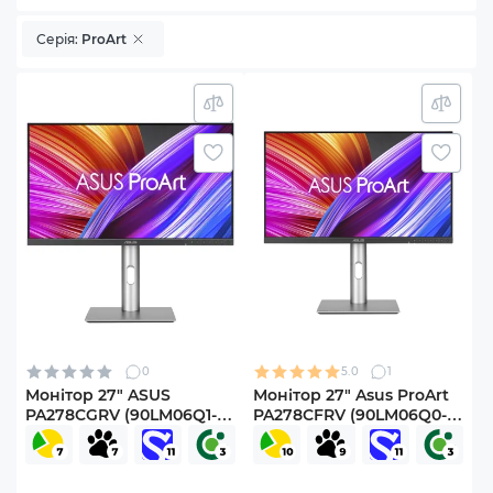
Серія:
ProArt
0
5.0
1
Монітор 27" ASUS
Монітор 27" Asus ProArt
PA278CGRV (90LM06Q1-
PA278CFRV (90LM06Q0-
B01K71)
B01M70)