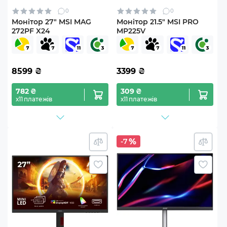
0
0
Монітор 27" MSI MAG
Монітор 21.5" MSI PRO
272PF X24
MP225V
8599
₴
3399
₴
782 ₴
309 ₴
х11 платежів
х11 платежів
-7