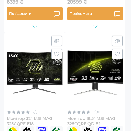
8399
₴
20599
₴
Повідомити
Повідомити
0
0
Монітор 32" MSI MAG
Монітор 31.5" MSI MAG
325CQPF E18
325CQRF QD E2