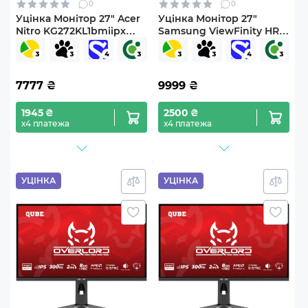
0
0
Уцінка Монітор 27" Acer
Уцінка Монітор 27"
Nitro KG272KL1bmiipx
Samsung ViewFinity HRM
(MMV3FEE00453506CB94202)
S60UD
(10GYHNBYB00099)
7777
₴
9999
₴
1945 ₴
2500 ₴
х4 платежа
х4 платежа
УЦІНКА
УЦІНКА