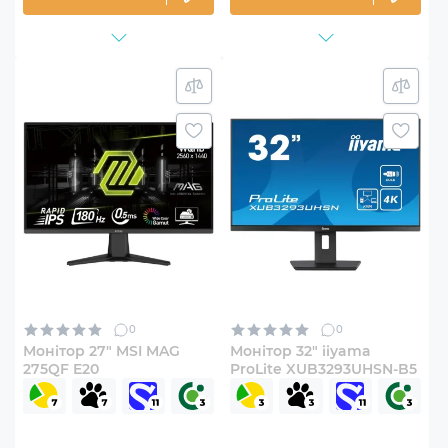
0
0
Монітор 27" MSI MAG
Монітор 32" iiyama
275QF E20
ProLite XUB3293UHSN-B5