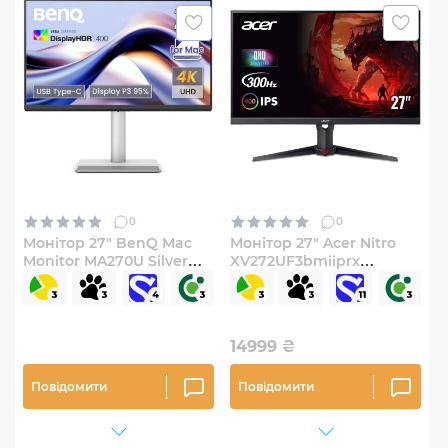
0
0
Монітор 27" BenQ Mac
Монітор 27" Acer Nitro
Monitor MA270U Silver
XV272UF3bmiiprx
(9H.LMWLB.QBE)
(UM.HX2EE.317)
14999
₴
Повідомити
Повідомити