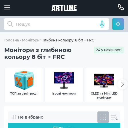
Глибина кольору: 8 біт + FRC
Головна
Монітори
Монітори з глибиною
24 у наявності
кольору 8 біт + FRC
ТОП за свої гроші
Ігрові монітори
OLED та Mini LED
монітори
Не вибрано