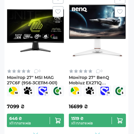
0
0
Монітор 27" MSI MAG
Монітор 27" BenQ
27C6F (9S6-3CE11M-001)
Mobiuz EX271Q
(9H.LNCLB.QBE)
7099
₴
16699
₴
646 ₴
1519 ₴
х11 платежів
х11 платежів