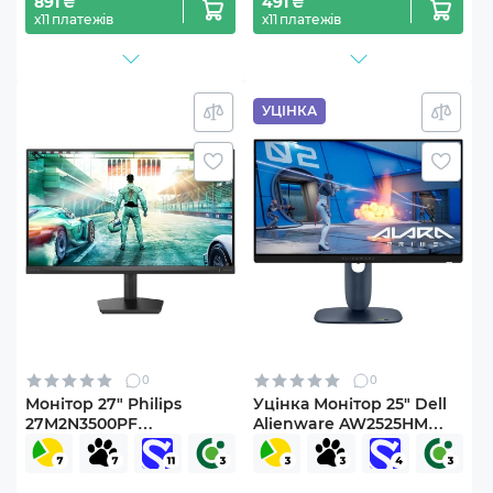
891 ₴
491 ₴
х11 платежів
х11 платежів
УЦІНКА
0
0
Монітор 27" Philips
Уцінка Монітор 25" Dell
27M2N3500PF
Alienware AW2525HM
(27M2N3500PF/00)
(CN012J4PWSL00581558U)