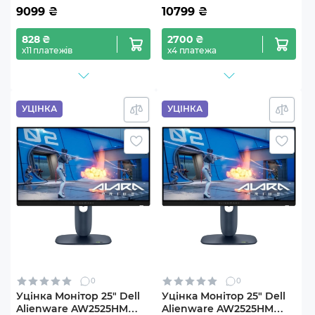
9099
₴
10799
₴
828 ₴
2700 ₴
х11 платежів
х4 платежа
УЦІНКА
УЦІНКА
0
0
Уцінка Монітор 25" Dell
Уцінка Монітор 25" Dell
Alienware AW2525HM
Alienware AW2525HM