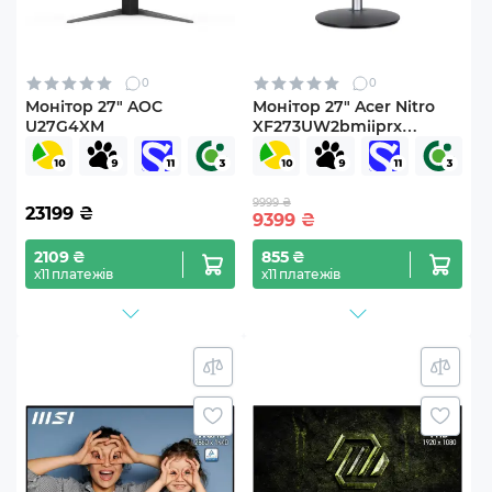
0
0
Монітор 27" AOC
Монітор 27" Acer Nitro
U27G4XM
XF273UW2bmiiprx
(UM.HX3EE.204)
9999 ₴
23199
₴
9399
₴
2109 ₴
855 ₴
х11 платежів
х11 платежів