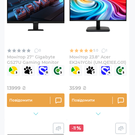
0
5.0
1
Монітор 27" Gigabyte
Монітор 23.8" Acer
GS27U Gaming Monitor
EK241YGbi (UM.QE1EE.G01)
13999
₴
3599
₴
Повідомити
Повідомити
-11