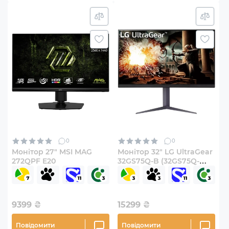
0
0
Монітор 27" MSI MAG
Монітор 32" LG UltraGear
272QPF E20
32GS75Q-B (32GS75Q-
B.ADRZ)
9399
₴
15299
₴
Повідомити
Повідомити