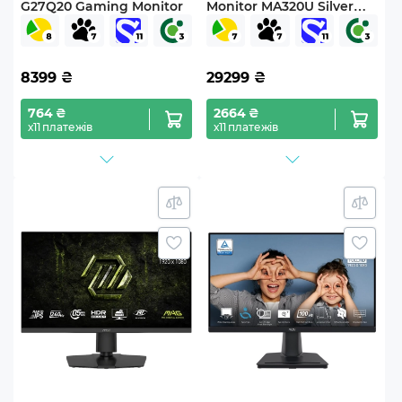
G27Q20 Gaming Monitor
Monitor MA320U Silver
(9H.LMXLB.QBE)
8399
₴
29299
₴
764 ₴
2664 ₴
х11 платежів
х11 платежів