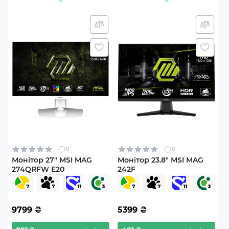
0
0
Монітор 27" MSI MAG
Монітор 23.8" MSI MAG
274QRFW E20
242F
9799
₴
5399
₴