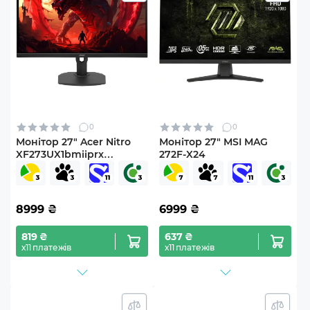
0
0
Монітор 27" Acer Nitro
Монітор 27" MSI MAG
XF273UX1bmiiprx
272F-X24
(UM.HX0EE.109)
8999
₴
6999
₴
819 ₴
637 ₴
х11 платежів
х11 платежів