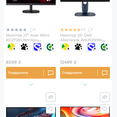
0
5.0
1
Монітор 27" Acer Nitro
Монітор 25" Dell
KG272KL1bmiipx
Alienware AW2525HM
(UM.HX2EE.107)
(210-BRYJ)
8599
₴
12499
₴
Повідомити
Повідомити