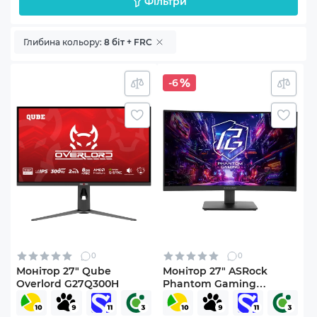
Фільтри
Глибина кольору:
8 біт + FRC
-6
0
0
Монітор 27" Qube
Монітор 27" ASRock
Overlord G27Q300H
Phantom Gaming
PG27QRT1B