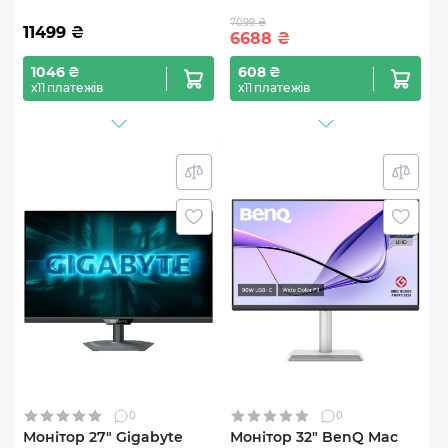
7099 ₴
11499
₴
6688
₴
1046 ₴
608 ₴
х11 платежів
х11 платежів
0
0
Монітор 27" Gigabyte
Монітор 32" BenQ Mac