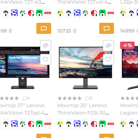
inkVision T27-40
ThinkVision T27ud-40
L32p-3
64A5MAT6UA)
(64AFGAT2UA)
(66C9
599
₴
15725
₴
14999
-6
0
0
нітор 27" Lenovo
Монітор 25" Lenovo
Моніто
inkVision T27qd-40
ThinkVision P25i-30
Legion
64AAGAT2UA)
(63F4MAT1UA)
(68C7