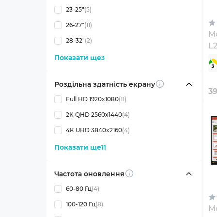
23-25"
(5)
26-27"
(11)
Мо
28-32"
(2)
L
(
Показати ще
3
Роздільна здатність екрану
Info
3
Full HD 1920x1080
(11)
2K QHD 2560x1440
(4)
4K UHD 3840x2160
(4)
Показати ще
11
Частота оновлення
Info
60-80 Гц
(4)
100-120 Гц
(8)
Мо