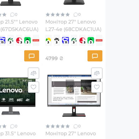
0
0
р 21.5"" Lenovo
Монітор 27" Lenovo
 (67D5KAC6UA)
L27-4e (68CDKAC1UA)
4799
₴
0
0
 31.5'' Lenovo
Монітор 27" Lenovo