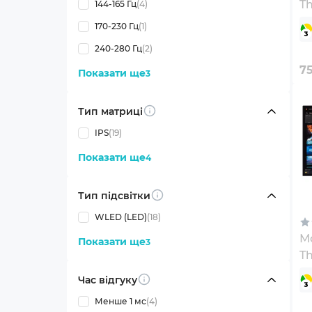
Th
144-165 Гц
(4)
(
170-230 Гц
(1)
240-280 Гц
(2)
7
Показати ще
3
Тип матриці
Info
IPS
(19)
Показати ще
4
Тип підсвітки
Info
WLED (LED)
(18)
Мо
Показати ще
3
Th
(
Час відгуку
Info
Менше 1 мс
(4)