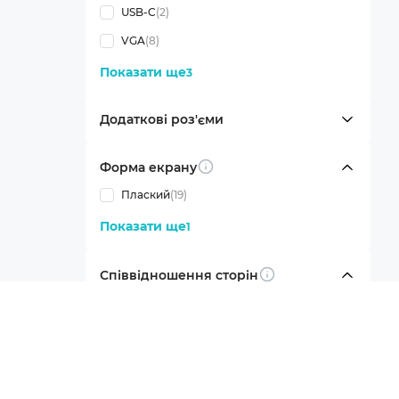
USB-C
(2)
VGA
(8)
Показати ще
3
Додаткові роз'єми
Форма екрану
Info
Плаский
(19)
Показати ще
1
Співвідношення сторін
Info
Широкоформатні (16:9)
(19)
Показати ще
4
Колір монітору