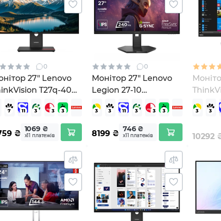
0
0
нітор 27" Lenovo
Монітор 27" Lenovo
Моніто
inkVision T27q-40
Legion 27-10
ThinkV
64A6GAT6UA)
(68C5GAC4UA)
(61EDG
1069 ₴
746 ₴
759
₴
8199
₴
10292
х11 платежів
х11 платежів