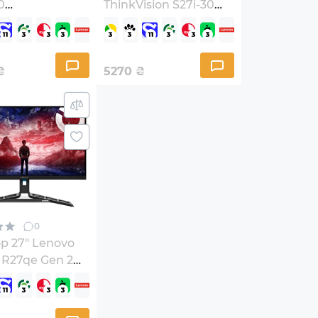
0
ThinkVision S27i-30
UAC1UA)
(63DFKAT4UA)
₴
5270
₴
0
р 27" Lenovo
 R27qe Gen 2
GAC3UA)