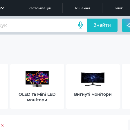
м
Кастомізація
Рішення
Блог
Знайти
OLED та Mini LED
Вигнуті монітори
монітори