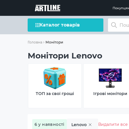
Покупця
Каталог товарів
Монітори
Головна
Монітори Lenovo
ТОП за свої гроші
Ігрові монітори
6 у наявності
Видалити все
Lenovo