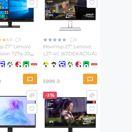
5.0
1
0
р 27" Lenovo
Монітор 27" Lenovo
ision T27q-20
L27-4C (67DEKAC1UA)
AT2UA)
₴
5999
₴
-3