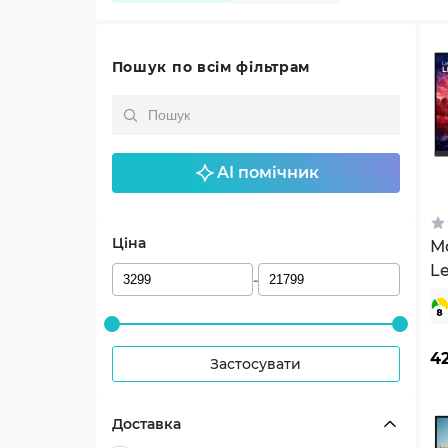
Пошук по всім фільтрам
AI помічник
Ціна
Мо
Le
-
(
4
Застосувати
Доставка