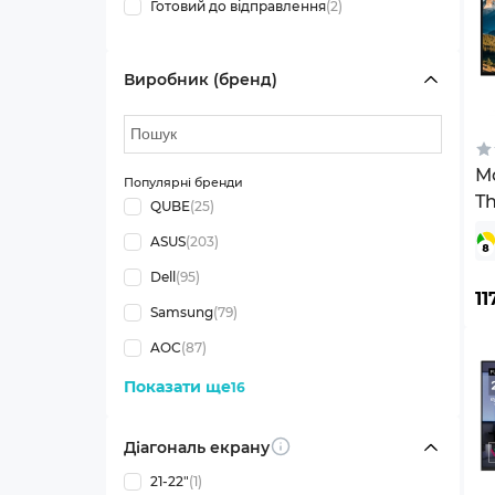
Готовий до відправлення
(2)
Виробник (бренд)
Мо
Популярні бренди
Th
QUBE
(25)
(
ASUS
(203)
Dell
(95)
11
Samsung
(79)
AOC
(87)
Показати ще
16
Діагональ екрану
Info
21-22"
(1)