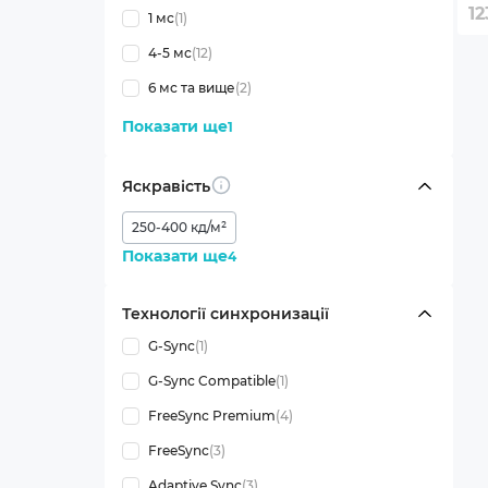
12
1 мс
(1)
4-5 мс
(12)
6 мс та вище
(2)
Показати ще
1
Яскравість
Info
250-400 кд/м²
Показати ще
4
Технології синхронизації
G-Sync
(1)
G-Sync Compatible
(1)
FreeSync Premium
(4)
FreeSync
(3)
Adaptive Sync
(3)