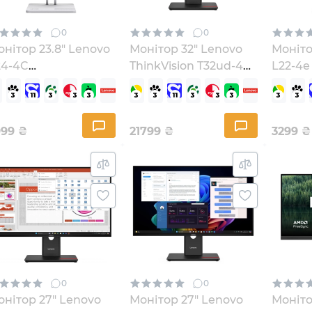
0
0
нітор 23.8" Lenovo
Монітор 32" Lenovo
Моніто
24-4C
ThinkVision T32ud-40
L22-4e
67DDKAC6UA)
(64B0GAT1UA)
999
₴
21799
₴
3299
₴
0
0
нітор 27" Lenovo
Монітор 27" Lenovo
Монітор