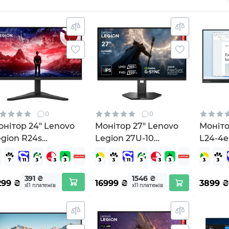
0
0
нітор 24" Lenovo
Монітор 27" Lenovo
Моніто
gion R24s
Legion 27U-10
L24-4e
68CBGAC2UA)
(67D1GAC1UA)
391 ₴
1546 ₴
299
₴
16999
₴
3899
₴
х11 платежів
х11 платежів