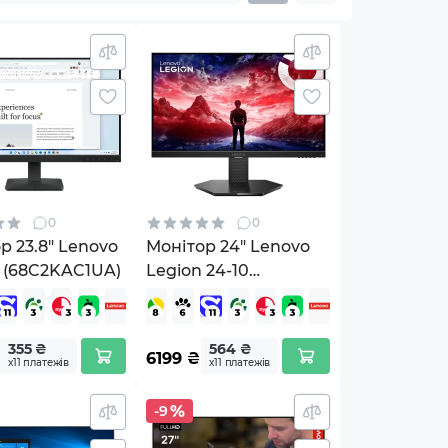
0
0
р 23.8" Lenovo
Монітор 24" Lenovo
 (68C2KAC1UA)
Legion 24-10
(68C4GAC4UA)
355 ₴
564 ₴
6199
₴
х11 платежів
х11 платежів
-9