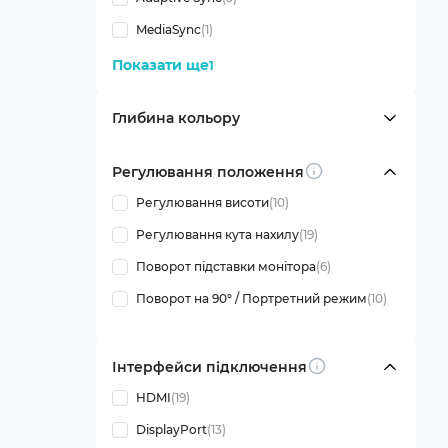
MediaSync
(1)
Показати ще
1
Глибина кольору
Регулювання положення
Info
Регулювання висоти
(10)
Регулювання кута нахилу
(19)
Поворот підставки монітора
(6)
Поворот на 90° / Портретний режим
(10)
Інтерфейси підключення
Info
HDMI
(19)
DisplayPort
(13)