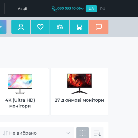
080 033 10 06
Акції
UA
RU
4K (Ultra HD)
27 дюймові монітори
Ігрові 2
монітори
Не вибрано