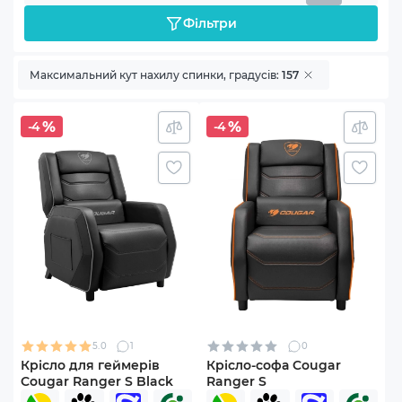
Фільтри
Максимальний кут нахилу спинки, градусів:
157
-4
-4
5.0
1
0
Крісло для геймерів
Крісло-софа Cougar
Cougar Ranger S Black
Ranger S