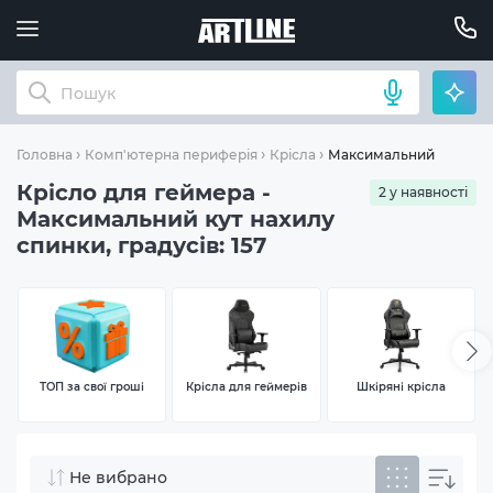
Максимальний кут нахил
Головна
Комп'ютерна периферія
Крісла
Крісло для геймера -
2 у наявності
Максимальний кут нахилу
спинки, градусів: 157
ТОП за свої гроші
Крісла для геймерів
Шкіряні крісла
Не вибрано