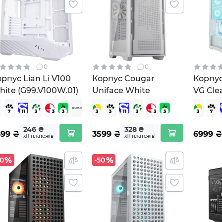
0
0
рпус Lian Li V100
Корпус Cougar
Корпус
ite (G99.V100W.01)
Uniface White
VG Cle
(ACPC
246 ₴
328 ₴
699
₴
3599
₴
6999
₴
х11 платежів
х11 платежів
50
-50