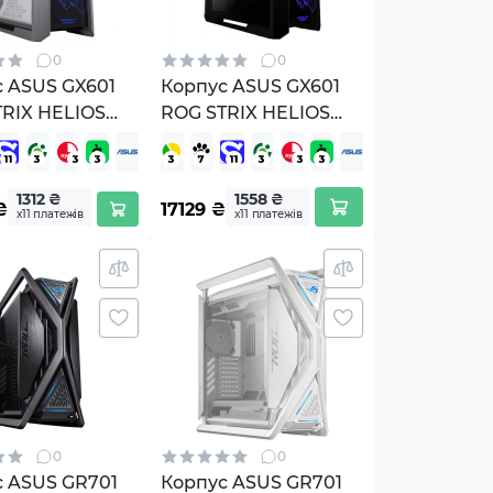
0
0
 ASUS GX601
Корпус ASUS GX601
RIX HELIOS
ROG STRIX HELIOS
hite Edition
CASE
1/WT/AL/WITHHANDLE)
(GX601/BK/AL/WITHHANDLE)
1312 ₴
1558 ₴
₴
17129
₴
х11 платежів
х11 платежів
0
0
с ASUS GR701
Корпус ASUS GR701