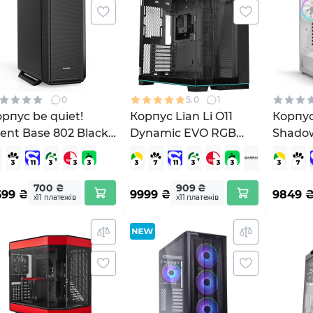
0
5.0
1
рпус be quiet!
Корпус Lian Li O11
Корпус
lent Base 802 Black
Dynamic EVO RGB
Shadow
G039)
Black
White
(G99.O11DERGBX.00)
700 ₴
909 ₴
699
₴
9999
₴
9849
х11 платежів
х11 платежів