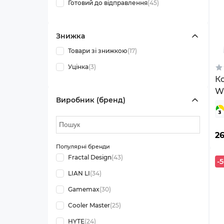
Готовий до відправлення
(45)
Знижка
Товари зі знижкою
(17)
Уцінка
(3)
Ко
Wh
Виробник (бренд)
2
Популярні бренди
Fractal Design
(43)
-
LIAN LI
(34)
Gamemax
(30)
Cooler Master
(25)
HYTE
(24)