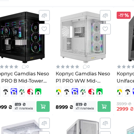
-17
0
0
орпус Gamdias Neso
Корпус Gamdias Neso
Корпу
 PRO B Mid-Tower
P1 PRO WW Mid-
Unifac
C Case
Tower PC Case
711514500424)
(4711514500431)
3599 ₴
819 ₴
819 ₴
999
₴
8999
₴
2999
₴
х11 платежів
х11 платежів