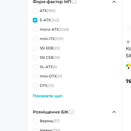
Форм-фактор МП
Info
ATX
(960)
E-ATX
(342)
micro-ATX
(1248)
mini-ITX
(1251)
SSI EEB
(20)
Ко
Si
SSI CEB
(36)
(B
XL-ATX
(6)
mini-DTX
(21)
7
DTX
(20)
Показати ще
1
Розміщення БЖ
Info
Верхнє
(37)
Нижнє
(310)