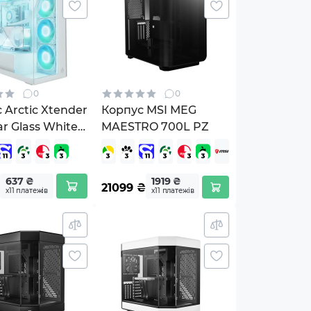
0
0
 Arctic Xtender
Корпус MSI MEG
ar Glass White
MAESTRO 700L PZ
C00017A)
637 ₴
1919 ₴
21099
₴
х11 платежів
х11 платежів