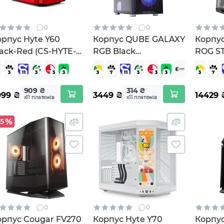
0
0
орпус Hyte Y60
Корпус QUBE GALAXY
Корпус
ack-Red (CS-HYTE-
RGB Black
ROG ST
60-BR)
(GALAXY_FCNU3)
CASE W
(GX60
909 ₴
314 ₴
999
₴
3449
₴
14429
х11 платежів
х11 платежів
45
0
0
орпус Cougar FV270
Корпус Hyte Y70
Корпу