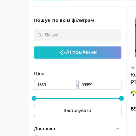
Пошук по всім фільтрам
AI помічник
Ціна
К
P1
-
P
(4
8
Застосувати
Доставка