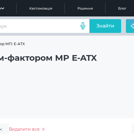
м
Кастомізація
Рішення
Блог
Знайти
ор МП: E-ATX
м-фактором MP E-ATX
Видалити все