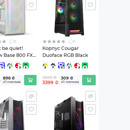
0
0
 be quiet!
Корпус Cougar
 Base 800 FX
Duoface RGB Black
 (BGW64)
3599 ₴
896 ₴
309 ₴
₴
3399
₴
х11 платежів
х11 платежів