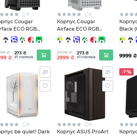
0
0
орпус Cougar
Корпус Cougar
Корпус
irface ECO RGB
Airface ECO RGB
Black 
ack
White
98 ₴
5998 ₴
273 ₴
273 ₴
9999
₴
999
₴
2999
₴
х11 платежів
х11 платежів
-7
0
0
рпус be quiet! Dark
Корпус ASUS ProArt
Корпус