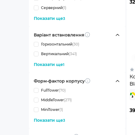
3
Серверний
(1)
Показати ще
3
Варіант встановлення
Info
Горизонтальний
(30)
Вертикальний
(341)
Показати ще
1
К
Форм-фактор корпусу
Info
Bl
FullTower
(70)
MiddleTower
(271)
MiniTower
(1)
3
Показати ще
3