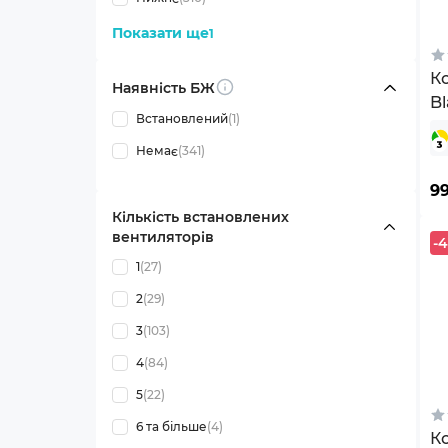
Показати ще
1
К
Наявність БЖ
Info
Bl
Встановлений
(1)
Y
Немає
(341)
9
Кількість встановлених
вентиляторів
-
1
(27)
2
(29)
3
(103)
4
(84)
5
(22)
6 та більше
(4)
К