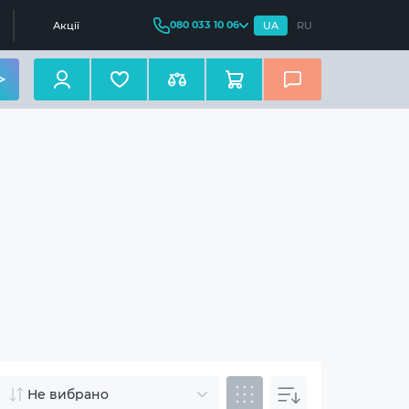
080 033 10 06
Акції
UA
RU
Не вибрано