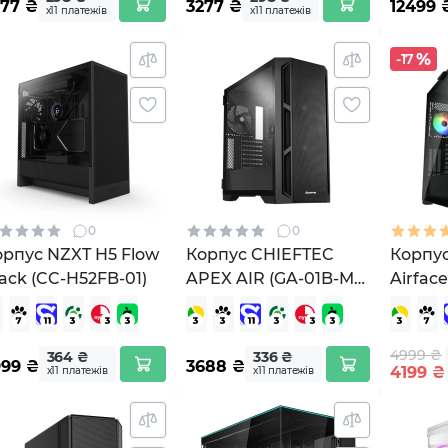
277
₴
3277
₴
12499
х11 платежів
х11 платежів
-17
0
0
орпус NZXT H5 Flow
Корпус CHIEFTEC
Корпу
ack (CC-H52FB-01)
APEX AIR (GA-01B-M-
Airfac
OP)
4999 ₴
364 ₴
336 ₴
999
₴
3688
₴
4199
₴
х11 платежів
х11 платежів