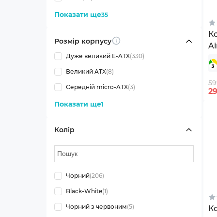
Показати ще
35
К
Розмір корпусу
Info
A
Дуже великий E-ATX
(330)
Bl
Великий ATX
(8)
59
Середній micro-ATX
(3)
2
Показати ще
1
Колір
Чорний
(206)
Black-White
(1)
Чорний з червоним
(5)
Ко