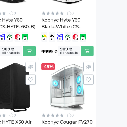
0
0
 Hyte Y60
Корпус Hyte Y60
(CS-HYTE-Y60-B)
Black-White (CS-
HYTE-Y60-BW)
909 ₴
909 ₴
9999
₴
х11 платежів
х11 платежів
-45
0
0
 HYTE X50 Air
Корпус Cougar FV270