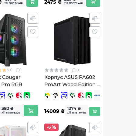
₴
2475
₴
х11 платежів
х11 платежів
5.0
1
0
с Cougar
Корпус ASUS PA602
e Pro RGB
ProArt Wood Edition -
Metal Panel
(90DC00J0-B09020)
382 ₴
1274 ₴
14009
₴
х11 платежів
х11 платежів
-6