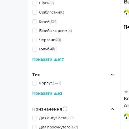
Ba
Сірий
(7)
(
Сріблястий
(6)
Білий
(104)
11
Білий з чорним
(4)
Червоний
(1)
Голубий
(1)
Показати ще
17
Тип
Корпус
(342)
Показати ще
2
К
A
Призначення
Info
(
Для ентузіаста
(221)
Для просунутого
(137)